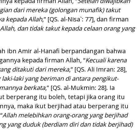
nya kepada firman Allah, “
Setelah diwajibkan
gian dari mereka (golongan munafik) takut
ya kepada Allah
,” [QS. al-Nisa`: 77], dan firman
 Allah, dan tidak takut kepada celaan orang yang
jdah ibn Amir al-Hanafi berpandangan bahwa
annya kepada firman Allah, “
Kecuali karena
yang ditakuti dari mereka
,” [QS. Ali Imran: 28],
laki-laki yang beriman di antara pengikut-
imannya berkata
,” [QS. al-Mukmin: 28]. Ia
berperang itu boleh, tetapi jika orang itu
a, maka ikut berjihad atau berperang itu
“
Allah melebihkan orang-orang yang berjihad
g yang duduk (berdiam diri dan tidak berjihad)