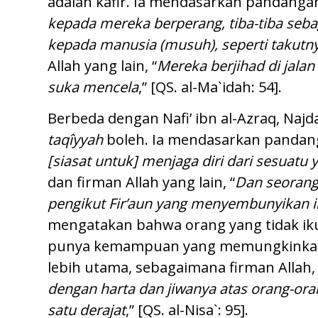
adalah kafir. Ia mendasarkan pandangan
kepada mereka berperang, tiba-tiba seba
kepada manusia (musuh), seperti takutn
Allah yang lain, “
Mereka berjihad di jalan
suka mencela
,” [QS. al-Ma`idah: 54].
Berbeda dengan Nafi’ ibn al-Azraq, Na
taqîyya
h
boleh. Ia mendasarkan pandang
[siasat untuk] menjaga diri dari sesuatu 
dan firman Allah yang lain, “
Dan seorang 
pengikut Fir’aun yang menyembunyikan 
mengatakan bahwa orang yang tidak ikut 
punya kemampuan yang memungkinkanny
lebih utama, sebagaimana firman Allah, 
dengan harta dan jiwanya atas orang-oran
satu derajat
,” [QS. al-Nisa`: 95].