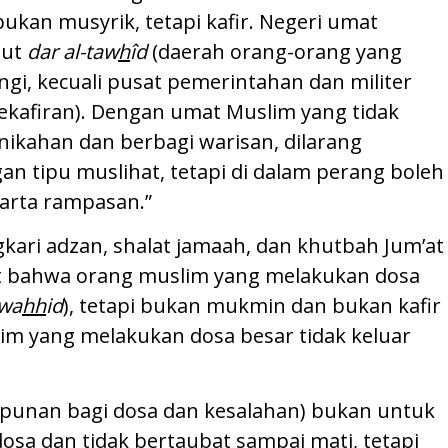
an musyrik, tetapi kafir. Negeri umat
but
dar al-taw
h
îd
(daerah orang-orang yang
gi, kecuali pusat pemerintahan dan militer
ekafiran). Dengan umat Muslim yang tidak
ikahan dan berbagi warisan, dilarang
ipu muslihat, tetapi di dalam perang boleh
arta rampasan.”
kari adzan, shalat jamaah, dan khutbah Jum’at
at bahwa orang muslim yang melakukan dosa
wa
hh
id
), tetapi bukan mukmin dan bukan kafir
m yang melakukan dosa besar tidak keluar
punan bagi dosa dan kesalahan) bukan untuk
sa dan tidak bertaubat sampai mati, tetapi