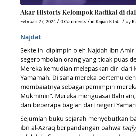
Akar Historis Kelompok Radikal di dal
/
/
/
Februari 27, 2024
0 Comments
in
Kajian Kitab
by
R
Najdat
Sekte ini dipimpin oleh Najdah ibn Amir 
segerombolan orang yang tidak puas de
Mereka kemudian melepaskan diri dari ke
Yamamah. Di sana mereka bertemu deng
membaiatnya sebagai pemimpin mereka
Mukminin”. Mereka menguasai Bahrain, 
dan beberapa bagian dari negeri Yaman
Sejumlah buku sejarah menyebutkan bah
ibn al-Azraq berpandangan bahwa
taqî