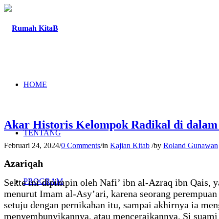
HOME
Akar Historis Kelompok Radikal di dalam 
TENTANG
Februari 24, 2024
/
0 Comments
/
in
Kajian Kitab
/
by
Roland Gunawan
Azariqah
Sekte ini dipimpin oleh Nafi’ ibn al-Azraq ibn Qais, 
PROGRAM
menurut Imam al-Asy’ari, karena seorang perempuan 
setuju dengan pernikahan itu, sampai akhirnya ia me
menyembunyikannya, atau menceraikannya. Si suami 