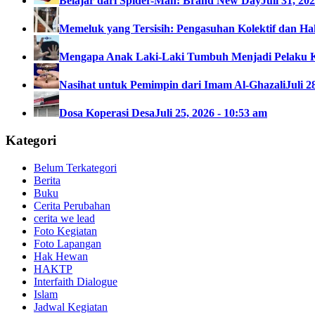
Belajar dari Spider-Man: Brand New Day
Juli 31, 20
Memeluk yang Tersisih: Pengasuhan Kolektif dan Hak
Mengapa Anak Laki-Laki Tumbuh Menjadi Pelaku 
Nasihat untuk Pemimpin dari Imam Al-Ghazali
Juli 2
Dosa Koperasi Desa
Juli 25, 2026 - 10:53 am
Kategori
Belum Terkategori
Berita
Buku
Cerita Perubahan
cerita we lead
Foto Kegiatan
Foto Lapangan
Hak Hewan
HAKTP
Interfaith Dialogue
Islam
Jadwal Kegiatan