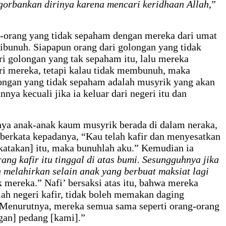
gorbankan dirinya karena mencari keridhaan Allah
,”
orang yang tidak sepaham dengan mereka dari umat
dibunuh. Siapapun orang dari golongan yang tidak
 golongan yang tak sepaham itu, lalu mereka
i mereka, tetapi kalau tidak membunuh, maka
ongan yang tidak sepaham adalah musyrik yang akan
nya kecuali jika ia keluar dari negeri itu dan
nya anak-anak kaum musyrik berada di dalam neraka,
 berkata kepadanya, “Kau telah kafir dan menyesatkan
katakan] itu, maka bunuhlah aku.” Kemudian ia
ng kafir itu tinggal di atas bumi. Sesungguhnya jika
melahirkan selain anak yang berbuat maksiat lagi
ak mereka.” Nafi’ bersaksi atas itu, bahwa mereka
ah negeri kafir, tidak boleh memakan daging
 Menurutnya, mereka semua sama seperti orang-orang
engan] pedang [kami].”