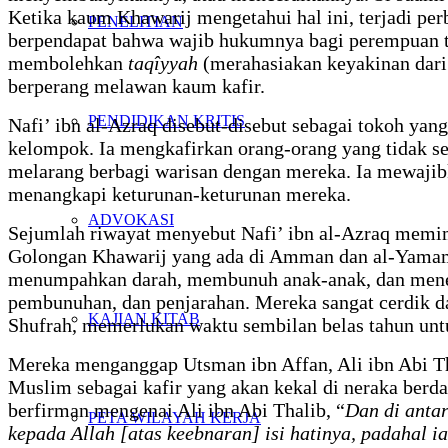
Ketika kaum Khawarij mengetahui hal ini, terjadi pe
PENELITIAN
berpendapat bahwa wajib hukumnya bagi perempuan te
membolehkan
taqîyyah
(merahasiakan keyakinan dari
berperang melawan kaum kafir.
PENDIDIKAN KRITIS
Nafi’ ibn al-Azraq disebut-disebut sebagai tokoh ya
kelompok. Ia mengkafirkan orang-orang yang tidak 
melarang berbagi warisan dengan mereka. Ia mewajib
menangkapi keturunan-keturunan mereka.
ADVOKASI
Sejumlah riwayat menyebut Nafi’ ibn al-Azraq memi
Golongan Khawarij yang ada di Amman dan al-Yamama
menumpahkan darah, membunuh anak-anak, dan meneba
pembunuhan, dan penjarahan. Mereka sangat cerdik da
KAJIAN KITAB
Shufrah, memerlukan waktu sembilan belas tahun un
Mereka menganggap Utsman ibn Affan, Ali ibn Abi Tha
Muslim sebagai kafir yang akan kekal di neraka berd
berfirman mengenai Ali ibn Abi Thalib, “
Dan di anta
PETA WILAYAH KERJA
kepada Allah [atas keebnaran] isi hatinya, padahal i