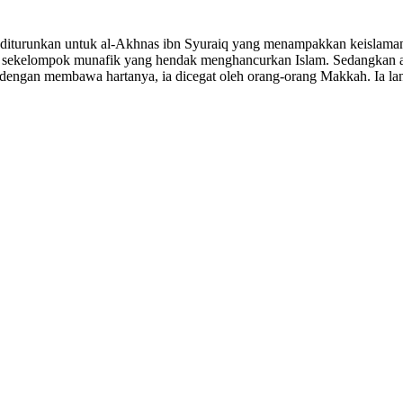
diturunkan untuk al-Akhnas ibn Syuraiq yang menampakkan keislaman
ai sekelompok munafik yang hendak menghancurkan Islam. Sedangkan a
h dengan membawa hartanya, ia dicegat oleh orang-orang Makkah. Ia la