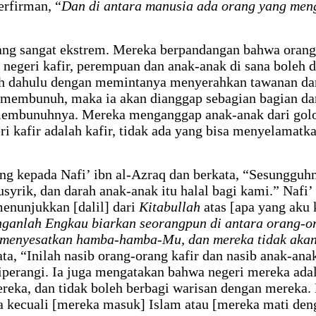
erfirman, “
Dan di antara manusia ada orang yang men
g sangat ekstrem. Mereka berpandangan bahwa orang-
 negeri kafir, perempuan dan anak-anak di sana boleh 
ih dahulu dengan memintanya menyerahkan tawanan dari
membunuh, maka ia akan dianggap sebagian bagian dar
a membunuhnya. Mereka menganggap anak-anak dari gol
i kafir adalah kafir, tidak ada yang bisa menyelamatkan
ng kepada Nafi’ ibn al-Azraq dan berkata, “Sesungguh
yrik, dan darah anak-anak itu halal bagi kami.” Nafi’
menunjukkan [dalil] dari
Kitabullah
atas [apa yang aku 
nganlah Engkau biarkan seorangpun di antara orang-ora
 menyesatkan hamba-hamba-Mu, dan mereka tidak akan 
kata, “Inilah nasib orang-orang kafir dan nasib anak-an
iperangi. Ia juga mengatakan bahwa negeri mereka adal
reka, dan tidak boleh berbagi warisan dengan mereka.
ka kecuali [mereka masuk] Islam atau [mereka mati d