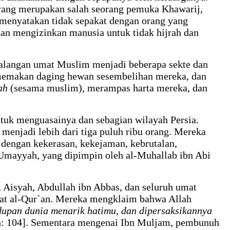
, yang merupakan salah seorang pemuka Khawarij,
 menyatakan tidak sepakat dengan orang yang
an mengizinkan manusia untuk tidak hijrah dan
 kalangan umat Muslim menjadi beberapa sekte dan
memakan daging hewan sesembelihan mereka, dan
ah
(sesama muslim), merampas harta mereka, dan
uk menguasainya dan sebagian wilayah Persia.
njadi lebih dari tiga puluh ribu orang. Mereka
dengan kekerasan, kekejaman, kebrutalan,
i Umayyah, yang dipimpin oleh al-Muhallab ibn Abi
 Aisyah, Abdullah ibn Abbas, dan seluruh umat
ayat al-Qur`an. Mereka mengklaim bahwa Allah
dupan dunia menarik hatimu, dan dipersaksikannya
ah: 104]. Sementara mengenai Ibn Muljam, pembunuh