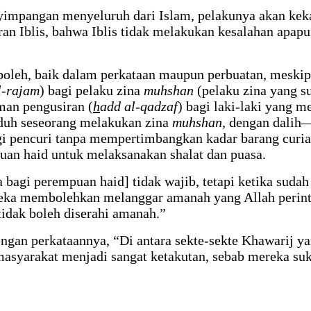
enyimpangan menyeluruh dari Islam, pelakunya akan kek
 Iblis, bahwa Iblis tidak melakukan kesalahan apapun 
boleh, baik dalam perkataan maupun perbuatan, meskip
l-rajam
) bagi pelaku zina
muhshan
(pelaku zina yang s
man pengusiran (
h
add al-qadzaf
) bagi laki-laki yang 
duh seseorang melakukan zina
muhshan
, dengan dalih
i pencuri tanpa mempertimbangkan kadar barang curian
uan haid untuk melaksanakan shalat dan puasa.
bagi perempuan haid] tidak wajib, tetapi ketika sudah
eka membolehkan melanggar amanah yang Allah perint
 tidak boleh diserahi amanah.”
n perkataannya, “Di antara sekte-sekte Khawarij yang
 masyarakat menjadi sangat ketakutan, sebab mereka s