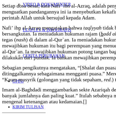
VIDEO & DOKUMENTER
Setiap dosa besar, kata Nafi’ ibn al-Azraq, adalah p
menguatkan pandangannya ini ia menyebutkan kekafiran
perintah Allah untuk bersujud kepada Adam.
Nafi’ ibn al-Azraq mengatakan bahwa
taqîyyah
tidak 
LEAFLET & INFOGRAFIS
bersangkutan. Ia meniadakan hukuman rajam (
h
add a
tegas (
nash
) di dalam al-Qur`an. Ia meniadakan huku
mewajibkan hukuman itu bagi perempuan yang menu
al-Qur`an. Ia mewajibkan hukuman potong tangan bag
CERITA PERUBAHAN
dilakukan dari pundak. Ia bahkan mewajibkan peremp
Sebagian pengikutnya mengatakan, “[Shalat dan puasa 
ditinggalkannya sebagaimana mengganti puasa.” Mer
“Kaum musyrik (golongan yang tidak sepaham,
red
.)
OPINI
Imam al-Baghdadi menggambarkan sekte Azariqah denga
banyak jumlahnya dan paling kuat.” Itulah sebabnya
mengenal ketenangan atau kedamaian.[]
KIRIM TULISAN
_____________________