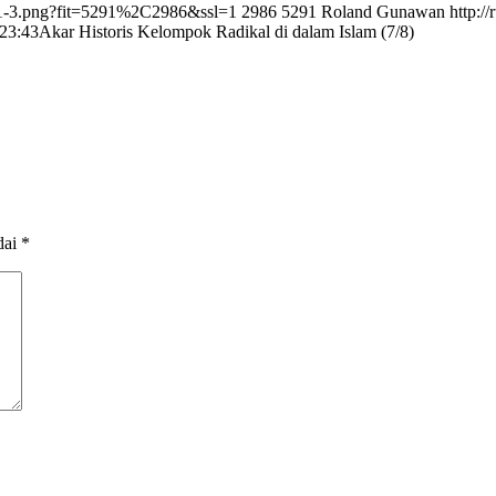
de1-3.png?fit=5291%2C2986&ssl=1
2986
5291
Roland Gunawan
http:/
23:43
Akar Historis Kelompok Radikal di dalam Islam (7/8)
dai
*