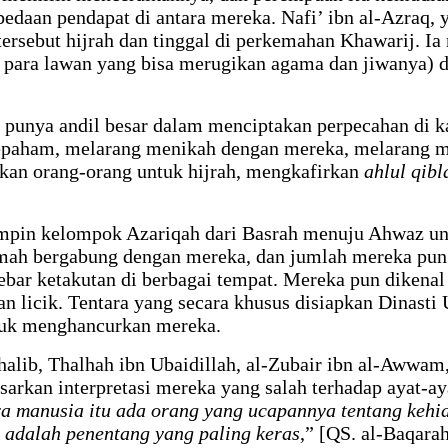
rbedaan pendapat di antara mereka. Nafi’ ibn al-Azraq
rsebut hijrah dan tinggal di perkemahan Khawarij. Ia
 para lawan yang bisa merugikan agama dan jiwanya) d
ng punya andil besar dalam menciptakan perpecahan di
sepaham, melarang menikah dengan mereka, melarang 
kan orang-orang untuk hijrah, mengkafirkan
ahlul qibl
mpin kelompok Azariqah dari Basrah menuju Ahwaz unt
h bergabung dengan mereka, dan jumlah mereka pun me
r ketakutan di berbagai tempat. Mereka pun dikenal 
n licik. Tentara yang secara khusus disiapkan Dinast
tuk menghancurkan mereka.
lib, Thalhah ibn Ubaidillah, al-Zubair ibn al-Awwam,
asarkan interpretasi mereka yang salah terhadap ayat-
ra manusia itu ada orang yang ucapannya tentang kehi
a adalah penentang yang paling keras
,” [QS. al-Baqar