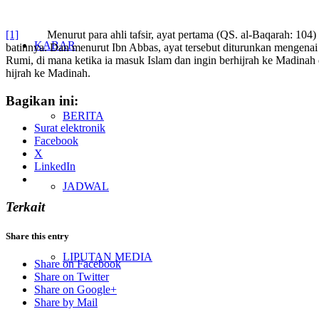
[1]
Menurut para ahli tafsir, ayat pertama (QS. al-Baqarah: 104) 
KABAR
batinnya. Dan menurut Ibn Abbas, ayat tersebut diturunkan mengen
Rumi, di mana ketika ia masuk Islam dan ingin berhijrah ke Madina
hijrah ke Madinah.
Bagikan ini:
BERITA
Surat elektronik
Facebook
X
LinkedIn
JADWAL
Terkait
Share this entry
LIPUTAN MEDIA
Share on Facebook
Share on Twitter
Share on Google+
Share by Mail