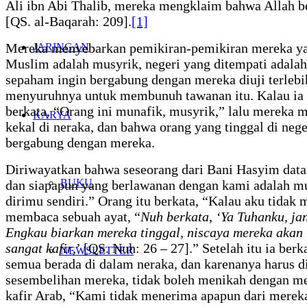
Ali ibn Abi Thalib, mereka mengklaim bahwa Allah b
[QS. al-Baqarah: 209].
[1]
Mereka menyebarkan pemikiran-pemikiran mereka yan
JARINGAN
Muslim adalah musyrik, negeri yang ditempati adalah
sepaham ingin bergabung dengan mereka diuji terleb
menyuruhnya untuk membunuh tawanan itu. Kalau ia 
berkata, “Orang ini munafik, musyrik,” lalu merek
KARYA
kekal di neraka, dan bahwa orang yang tinggal di neger
bergabung dengan mereka.
Diriwayatkan bahwa seseorang dari Bani Hasyim data
BUKU
dan siapapun yang berlawanan dengan kami adalah mus
dirimu sendiri.” Orang itu berkata, “Kalau aku tidak 
membaca sebuah ayat, “
Nuh berkata, ‘Ya Tuhanku, ja
Engkau biarkan mereka tinggal, niscaya mereka akan
sangat kafir
,’ [QS. Nuh: 26 – 27].” Setelah itu ia ber
NEWSLETTER
semua berada di dalam neraka, dan karenanya harus d
sesembelihan mereka, tidak boleh menikah dengan me
kafir Arab, “Kami tidak menerima apapun dari mere