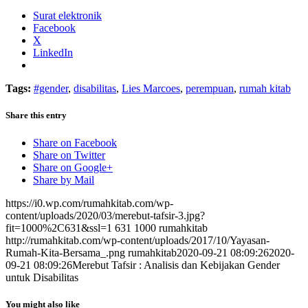
Surat elektronik
Facebook
X
LinkedIn
Tags:
#gender
,
disabilitas
,
Lies Marcoes
,
perempuan
,
rumah kitab
Share this entry
Share on Facebook
Share on Twitter
Share on Google+
Share by Mail
https://i0.wp.com/rumahkitab.com/wp-
content/uploads/2020/03/merebut-tafsir-3.jpg?
fit=1000%2C631&ssl=1
631
1000
rumahkitab
http://rumahkitab.com/wp-content/uploads/2017/10/Yayasan-
Rumah-Kita-Bersama_.png
rumahkitab
2020-09-21 08:09:26
2020-
09-21 08:09:26
Merebut Tafsir : Analisis dan Kebijakan Gender
untuk Disabilitas
You might also like