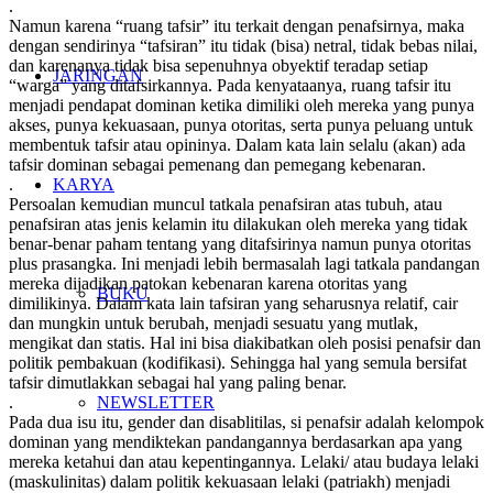
.
Namun karena “ruang tafsir” itu terkait dengan penafsirnya, maka
dengan sendirinya “tafsiran” itu tidak (bisa) netral, tidak bebas nilai,
dan karenanya tidak bisa sepenuhnya obyektif teradap setiap
JARINGAN
“warga” yang ditafsirkannya. Pada kenyataanya, ruang tafsir itu
menjadi pendapat dominan ketika dimiliki oleh mereka yang punya
akses, punya kekuasaan, punya otoritas, serta punya peluang untuk
membentuk tafsir atau opininya. Dalam kata lain selalu (akan) ada
tafsir dominan sebagai pemenang dan pemegang kebenaran.
.
KARYA
Persoalan kemudian muncul tatkala penafsiran atas tubuh, atau
penafsiran atas jenis kelamin itu dilakukan oleh mereka yang tidak
benar-benar paham tentang yang ditafsirinya namun punya otoritas
plus prasangka. Ini menjadi lebih bermasalah lagi tatkala pandangan
mereka dijadikan patokan kebenaran karena otoritas yang
BUKU
dimilikinya. Dalam kata lain tafsiran yang seharusnya relatif, cair
dan mungkin untuk berubah, menjadi sesuatu yang mutlak,
mengikat dan statis. Hal ini bisa diakibatkan oleh posisi penafsir dan
politik pembakuan (kodifikasi). Sehingga hal yang semula bersifat
tafsir dimutlakkan sebagai hal yang paling benar.
.
NEWSLETTER
Pada dua isu itu, gender dan disablitilas, si penafsir adalah kelompok
dominan yang mendiktekan pandangannya berdasarkan apa yang
mereka ketahui dan atau kepentingannya. Lelaki/ atau budaya lelaki
(maskulinitas) dalam politik kekuasaan lelaki (patriakh) menjadi