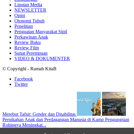
Liputan Media
NEWSLETTER
Opini
Otonomi Tubuh
Penelitian
Penguatan Masyarakat Sipil
Perkawinan Anak
Review Buku
Review Film
Sunat Perempuan
VIDEO & DOKUMENTER
© Copyright - Rumah KitaB
Facebook
Twitter
Merebut Tafsir: Gender dan Disabilitas
Pernikahan Anak dan Perdagangan Manusia di Kamp Pengungsian
Rohingya Meningkat...
Scroll to top