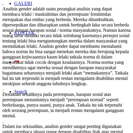
.
GALERI
Analisis gender adalah suatu perangkat analisis yang dapat
membaca lelaki / maskulinitas dan perempuan/ femininitas
merupakan dua entitas yang berbeda. Mereka ditumbuhkan,
dipersepsikan dan diharapkan untuk bertingkah laku secara berbeda
sesuai dengan harapan sosial / norma masyarakatnya. Namun karena
KONTAK
ruang tafsir dimiliki secara tidak seimbang karenanya persepsi sosial
tentang lelaki bisa menguntungkan mereka dalam masyarakat yang
memuliakan lelaki. Analisis gender dapat membantu memahami
bahwa norma itu bisa sangat menekan mereka dan berujung kepada
gangguan kejiwaannya kaum lelaki tatkala norma di dalam
masyarakat tidak cocok dengan keadaannya. Norma-norma yang
mendiktenya agar mereka sesuai dengan harapan masyarakat
bagaimana seharusnya menjadi lelaki akan “memakannya”. Tatkala
hal itu tak terpenuhi ia menjadi rentan mengalami disabilitas mental
meskipun seluruh anggota tubuhnya lengkap.
.
Search
Demikian sebaliknya pada perempuan, harapan sosial atas
perempuan menuntutnya menjadi “perempuan normal” seperti
berkeluarga, punya suami, punya anak. Tatkala itu tak terpenuhi
oleh seorang perempuan, ia menjadi rentan mengalami gangguan
mental.
.
Dalam isu seksualitas, analisis gender sangat penting digunakan
untuk membaca situasi orang dengan disabilitas fisik atau mental