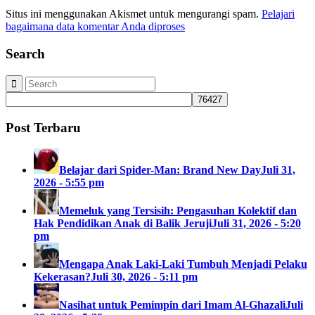
Situs ini menggunakan Akismet untuk mengurangi spam.
Pelajari
bagaimana data komentar Anda diproses
Search
Post Terbaru
Belajar dari Spider-Man: Brand New Day
Juli 31,
2026 - 5:55 pm
Memeluk yang Tersisih: Pengasuhan Kolektif dan
Hak Pendidikan Anak di Balik Jeruji
Juli 31, 2026 - 5:20
pm
Mengapa Anak Laki-Laki Tumbuh Menjadi Pelaku
Kekerasan?
Juli 30, 2026 - 5:11 pm
Nasihat untuk Pemimpin dari Imam Al-Ghazali
Juli