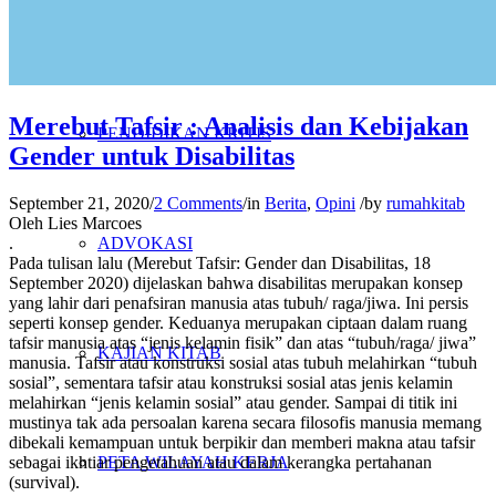
PENELITIAN
Merebut Tafsir : Analisis dan Kebijakan
PENDIDIKAN KRITIS
Gender untuk Disabilitas
September 21, 2020
/
2 Comments
/
in
Berita
,
Opini
/
by
rumahkitab
Oleh Lies Marcoes
.
ADVOKASI
Pada tulisan lalu (Merebut Tafsir: Gender dan Disabilitas, 18
September 2020) dijelaskan bahwa disabilitas merupakan konsep
yang lahir dari penafsiran manusia atas tubuh/ raga/jiwa. Ini persis
seperti konsep gender. Keduanya merupakan ciptaan dalam ruang
tafsir manusia atas “jenis kelamin fisik” dan atas “tubuh/raga/ jiwa”
KAJIAN KITAB
manusia. Tafsir atau konstruksi sosial atas tubuh melahirkan “tubuh
sosial”, sementara tafsir atau konstruksi sosial atas jenis kelamin
melahirkan “jenis kelamin sosial” atau gender. Sampai di titik ini
mustinya tak ada persoalan karena secara filosofis manusia memang
dibekali kemampuan untuk berpikir dan memberi makna atau tafsir
sebagai ikhtiar pengetahuan atau dalam kerangka pertahanan
PETA WILAYAH KERJA
(survival).