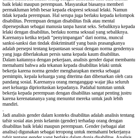
baik lelaki maupun perempuan. Masyarakat biasanya memberi
permakluman lebih besar kepada ekspresi seksual lelaki. Namun
tidak kepada perempuan. Hal serupa juga berlaku kepada kelompok
disabilitas. Perempuan dengan disabilitas fisik atau mental
dipersepsikan sebagai manusia tanpa hasrat seks. Sebaliknya kepada
lelaki dengan disabilitas, berlaku norma seksual yang sebaliknya.
Karenanya ketika terjadi “penyimpangan” dari norma, muncul
sanksi-sanksi dan tindak diskriminatif yang basis prasangkanya
adalah persepsi tentang kepantasan sesuai dengan norma gendernya
yang juga diberlakukan persis sama kepada kaum disabilitas.
Dalam kaitannya dengan pekerjaan, analisis gender dapat membantu
memahami bahwa ada tekanan kepada disabilitas lelaki untuk
bekerja karena norma gender mengharapkan mereka sebagai
pemimpin, kepala keluarga yang diterima dan dibenarkan oleh cara
pandang sosial. Karenanya orang menganggap wajar jika seluruh
aset keluarga diprioritaskan kepadanya. Padahal tuntutan untuk
bekerja kepada perempuan dengan disabilitas sangat penting justru
karena kerenatananya yang menuntut mereka untuk jauh lebih
mandiri.
.
Jadi analisis gender dalam konteks disabilitas adalah analisis tentang
tafsir sosial atas jenis kelamin (gender) terhadap orang dengan
disabilitas baik lelaki maupun perempuan. Gender (sebagai alat
analisa) digunakan sebagai teropong untuk memahami bekerjanya
tafsir tentang gender yang berlaku dalam dunia disabilitas. Analisis