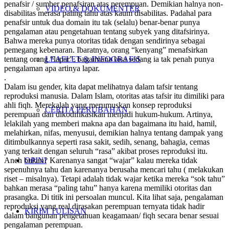
penafsir / sumber penafsiran atas perempuan. Demikian halnya non-
VIDEO & DOKUMENTER
disabilitas merasa paling tahu atas kaum disabilitas. Padahal para
penafsir untuk dua domain itu tak (selalu) benar-benar punya
pengalaman atau pengetahuan tentang subyek yang ditafsirinya.
Bahwa mereka punya otoritas tidak dengan sendirinya sebagai
pemegang kebenaran. Ibaratnya, orang “kenyang” menafsirkan
tentang orang “lapar”, bagaimana bisa sedang ia tak penah punya
LEAFLET & INFOGRAFIS
pengalaman apa artinya lapar.
.
Dalam isu gender, kita dapat melihatnya dalam tafsir tentang
reproduksi manusia. Dalam Islam, otoritas atas tafsir itu dimiliki para
ahli fiqh. Merekalah yang merumuskan konsep reproduksi
CERITA PERUBAHAN
perempuan dan dikodifikasikan menjadi hukum-hukum. Artinya,
lelakilah yang memberi makna apa dan bagaimana itu haid, hamil,
melahirkan, nifas, menyusui, demikian halnya tentang dampak yang
ditimbulkannya seperti rasa sakit, sedih, senang, bahagia, cemas
yang terkait dengan seluruh “rasa” akibat proses reproduksi itu.
Aneh bukan? Karenanya sangat “wajar” kalau mereka tidak
OPINI
sepenuhnya tahu dan karenanya berusaha mencari tahu ( melakukan
riset – misalnya). Tetapi adalah tidak wajar ketika mereka “sok tahu”
bahkan merasa “paling tahu” hanya karena memiliki otoritas dan
prasangka. Di titik ini persoalan muncul. Kita lihat saja, pengalaman
reproduksi yang real dirasakan perempuan ternyata tidak hadir
KIRIM TULISAN
dalam bangunan pengetahuan keagamaan/ fiqh secara benar sesuai
pengalaman perempuan.