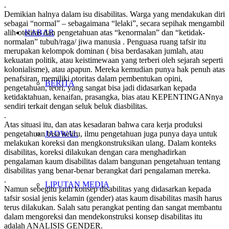
.
Demikian halnya dalam isu disabilitas. Warga yang mendakukan diri
sebagai “normal” – sebagaimana “lelaki”, secara sepihak mengambil
alih ototiras dan pengetahuan atas “kenormalan” dan “ketidak-
KABAR
normalan” tubuh/raga/ jiwa manusia . Penguasa ruang tafsir itu
merupakan kelompok dominan ( bisa berdasakan jumlah, atau
kekuatan politik, atau keistimewaan yang terberi oleh sejarah seperti
kolonialisme), atau apapun. Mereka kemudian punya hak penuh atas
penafsiran, memiliki otoritas dalam pembentukan opini,
BERITA
pengetahuan, teori, yang sangat bisa jadi didasarkan kepada
ketidaktahuan, kenaifan, prasangka, bias atau KEPENTINGANnya
sendiri terkait dengan seluk beluk diasbilitas.
.
Atas situasi itu, dan atas kesadaran bahwa cara kerja produksi
pengetahuan bisa keliru, ilmu pengetahuan juga punya daya untuk
JADWAL
melakukan koreksi dan mengkonstruksikan ulang. Dalam konteks
disabilitas, koreksi dilakukan dengan cara menghadirkan
pengalaman kaum disabilitas dalam bangunan pengetahuan tentang
disabilitas yang benar-benar berangkat dari pengalaman mereka.
.
LIPUTAN MEDIA
Namun sebegitu jauh konsep disabilitas yang didasarkan kepada
tafsir sosial jenis kelamin (gender) atas kaum disabilitas masih harus
terus dilakukan. Salah satu perangkat penting dan sangat membantu
dalam mengoreksi dan mendekonstruksi konsep disabilitas itu
adalah ANALISIS GENDER.