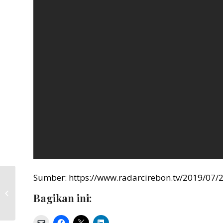
Sumber: https://www.radarcirebon.tv/2019/07
Wawancara KSI
dengan Lies Marcoes:
Bagikan ini:
Perspektif GESI dalam
Penelitian untuk P...