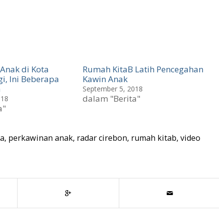
Anak di Kota
Rumah KitaB Latih Pencegahan
i, Ini Beberapa
Kawin Anak
a
September 5, 2018
dalam "Berita"
018
a"
ia
,
perkawinan anak
,
radar cirebon
,
rumah kitab
,
video