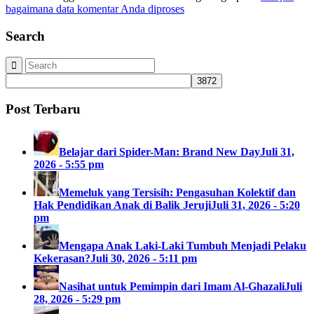
bagaimana data komentar Anda diproses
Search
Post Terbaru
Belajar dari Spider-Man: Brand New Day
Juli 31,
2026 - 5:55 pm
Memeluk yang Tersisih: Pengasuhan Kolektif dan
Hak Pendidikan Anak di Balik Jeruji
Juli 31, 2026 - 5:20
pm
Mengapa Anak Laki-Laki Tumbuh Menjadi Pelaku
Kekerasan?
Juli 30, 2026 - 5:11 pm
Nasihat untuk Pemimpin dari Imam Al-Ghazali
Juli
28, 2026 - 5:29 pm