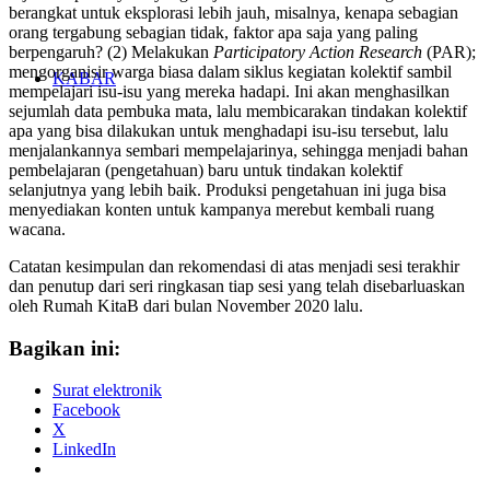
berangkat untuk
eksplorasi lebih jauh, misalnya, kenapa sebagian
orang tergabung
sebagian tidak, faktor apa saja yang paling
berpengaruh? (2) Melakukan
Participatory Action Research
(PAR);
mengorganisir warga biasa dalam
siklus kegiatan kolektif sambil
KABAR
mempelajari isu-isu yang mereka hadapi. Ini
akan menghasilkan
sejumlah data pembuka mata, lalu membicarakan
tindakan kolektif
apa yang bisa dilakukan untuk menghadapi isu-isu
tersebut, lalu
menjalankannya sembari mempelajarinya, sehingga menjadi
bahan
pembelajaran (pengetahuan) baru untuk tindakan kolektif
selanjutnya yang lebih baik. Produksi pengetahuan ini juga bisa
menyediakan konten untuk kampanya merebut kembali ruang
wacana.
Catatan kesimpulan dan rekomendasi di atas menjadi sesi terakhir
dan
penutup dari seri ringkasan tiap sesi yang telah disebarluaskan
oleh
Rumah KitaB dari bulan November 2020 lalu.
Bagikan ini:
Surat elektronik
Facebook
X
LinkedIn