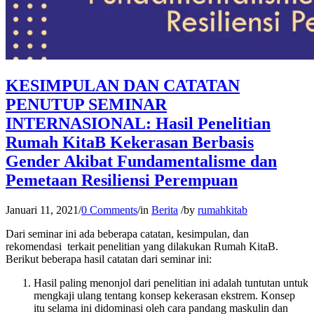
KESIMPULAN DAN CATATAN
PENUTUP SEMINAR
INTERNASIONAL: Hasil Penelitian
Rumah KitaB Kekerasan Berbasis
Gender Akibat Fundamentalisme dan
Pemetaan Resiliensi Perempuan
Januari 11, 2021
/
0 Comments
/
in
Berita
/
by
rumahkitab
Dari seminar ini ada beberapa catatan, kesimpulan, dan
rekomendasi terkait penelitian yang dilakukan Rumah KitaB.
Berikut beberapa hasil catatan dari seminar ini:
Hasil paling menonjol dari penelitian ini adalah tuntutan untuk
mengkaji ulang tentang konsep kekerasan ekstrem. Konsep
itu selama ini didominasi oleh cara pandang maskulin dan