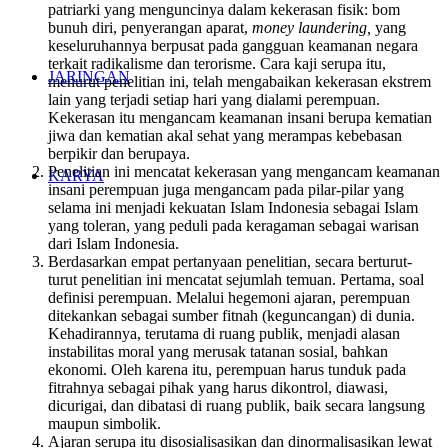
patriarki yang menguncinya dalam kekerasan fisik: bom
bunuh diri, penyerangan aparat,
money laundering,
yang
keseluruhannya berpusat pada gangguan keamanan negara
terkait radikalisme dan terorisme. Cara kaji serupa itu,
JARINGAN
menurut penelitian ini, telah mengabaikan kekerasan ekstrem
lain yang terjadi setiap hari yang dialami perempuan.
Kekerasan itu mengancam keamanan insani berupa kematian
jiwa dan kematian akal sehat yang merampas kebebasan
berpikir dan berupaya.
Penelitian ini mencatat kekerasan yang mengancam keamanan
KARYA
insani perempuan juga mengancam pada pilar-pilar yang
selama ini menjadi kekuatan Islam Indonesia sebagai Islam
yang toleran, yang peduli pada keragaman sebagai warisan
dari Islam Indonesia.
Berdasarkan empat pertanyaan penelitian, secara berturut-
turut penelitian ini mencatat sejumlah temuan. Pertama, soal
definisi perempuan. Melalui hegemoni ajaran, perempuan
ditekankan sebagai sumber fitnah (keguncangan) di dunia.
Kehadirannya, terutama di ruang publik, menjadi alasan
instabilitas moral yang merusak tatanan sosial, bahkan
ekonomi. Oleh karena itu, perempuan harus tunduk pada
fitrahnya sebagai pihak yang harus dikontrol, diawasi,
dicurigai, dan dibatasi di ruang publik, baik secara langsung
maupun simbolik.
Ajaran serupa itu disosialisasikan dan dinormalisasikan lewat