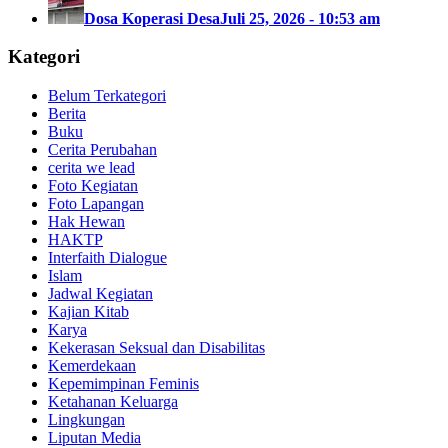
Dosa Koperasi Desa
Juli 25, 2026 - 10:53 am
Kategori
Belum Terkategori
Berita
Buku
Cerita Perubahan
cerita we lead
Foto Kegiatan
Foto Lapangan
Hak Hewan
HAKTP
Interfaith Dialogue
Islam
Jadwal Kegiatan
Kajian Kitab
Karya
Kekerasan Seksual dan Disabilitas
Kemerdekaan
Kepemimpinan Feminis
Ketahanan Keluarga
Lingkungan
Liputan Media