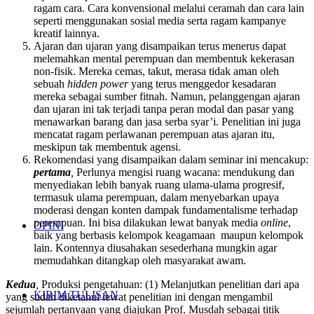
ragam cara. Cara konvensional melalui ceramah dan cara lain
seperti menggunakan sosial media serta ragam kampanye
kreatif lainnya.
Ajaran dan ujaran yang disampaikan terus menerus dapat
melemahkan mental perempuan dan membentuk kekerasan
non-fisik. Mereka cemas, takut, merasa tidak aman oleh
sebuah
hidden power
yang terus menggedor kesadaran
mereka sebagai sumber fitnah. Namun, pelanggengan ajaran
dan ujaran ini tak terjadi tanpa peran modal dan pasar yang
menawarkan barang dan jasa serba syar’i. Penelitian ini juga
mencatat ragam perlawanan perempuan atas ajaran itu,
meskipun tak membentuk agensi.
Rekomendasi yang disampaikan dalam seminar ini mencakup:
pertama
,
Perlunya mengisi ruang wacana: mendukung dan
menyediakan lebih banyak ruang ulama-ulama progresif,
termasuk ulama perempuan, dalam menyebarkan upaya
moderasi dengan konten dampak fundamentalisme terhadap
perempuan. Ini bisa dilakukan lewat banyak media
online
,
OPINI
baik yang berbasis kelompok keagamaan maupun kelompok
lain. Kontennya diusahakan sesederhana mungkin agar
memudahkan ditangkap oleh masyarakat awam.
Kedua
,
Produksi pengetahuan: (1) Melanjutkan penelitian dari apa
KIRIM TULISAN
yang
sudah diketahui lewat penelitian ini dengan mengambil
sejumlah
pertanyaan yang diajukan Prof. Musdah sebagai titik