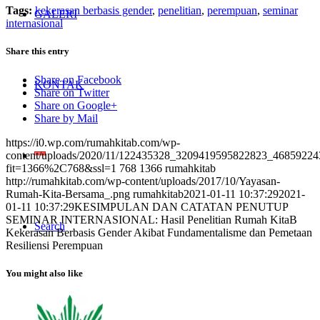
Tags:
kekerasan berbasis gender
,
penelitian
,
perempuan
,
seminar
GALERI
internasional
Share this entry
Share on Facebook
KONTAK
Share on Twitter
Share on Google+
Share by Mail
https://i0.wp.com/rumahkitab.com/wp-
content/uploads/2020/11/122435328_3209419595822823_4685922
fit=1366%2C768&ssl=1
768
1366
rumahkitab
http://rumahkitab.com/wp-content/uploads/2017/10/Yayasan-
Rumah-Kita-Bersama_.png
rumahkitab
2021-01-11 10:37:29
2021-
01-11 10:37:29
KESIMPULAN DAN CATATAN PENUTUP
SEMINAR INTERNASIONAL: Hasil Penelitian Rumah KitaB
Search
Kekerasan Berbasis Gender Akibat Fundamentalisme dan Pemetaan
Resiliensi Perempuan
You might also like