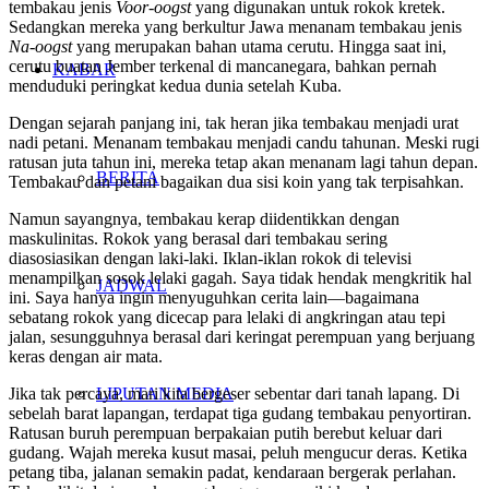
tembakau jenis
Voor-oogst
yang digunakan untuk rokok kretek.
Sedangkan mereka yang berkultur Jawa menanam tembakau jenis
Na-oogst
yang merupakan bahan utama cerutu. Hingga saat ini,
cerutu buatan Jember terkenal di mancanegara, bahkan pernah
KABAR
menduduki peringkat kedua dunia setelah Kuba.
Dengan sejarah panjang ini, tak heran jika tembakau menjadi urat
nadi petani. Menanam tembakau menjadi candu tahunan. Meski rugi
ratusan juta tahun ini, mereka tetap akan menanam lagi tahun depan.
BERITA
Tembakau dan petani bagaikan dua sisi koin yang tak terpisahkan.
Namun sayangnya, tembakau kerap diidentikkan dengan
maskulinitas. Rokok yang berasal dari tembakau sering
diasosiasikan dengan laki-laki. Iklan-iklan rokok di televisi
menampilkan sosok lelaki gagah. Saya tidak hendak mengkritik hal
JADWAL
ini. Saya hanya ingin menyuguhkan cerita lain—bagaimana
sebatang rokok yang dicecap para lelaki di angkringan atau tepi
jalan, sesungguhnya berasal dari keringat perempuan yang berjuang
keras dengan air mata.
Jika tak percaya, mari kita bergeser sebentar dari tanah lapang. Di
LIPUTAN MEDIA
sebelah barat lapangan, terdapat tiga gudang tembakau penyortiran.
Ratusan buruh perempuan berpakaian putih berebut keluar dari
gudang. Wajah mereka kusut masai, peluh mengucur deras. Ketika
petang tiba, jalanan semakin padat, kendaraan bergerak perlahan.