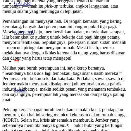
Tak sedikit dari mereka yang bergegas menaiki kendaraan
GALERI
tumpangan—entah itu
pick-up
terbuka, angkot langganan, atau
menuju suami yang menunggu di tepi jalan.
Pemandangan ini menyayat hati. Di tengah kemarau yang kering
kerontang, banyak dari perempuan ini bangun pukul tiga pagi.
Mereka mencuci baju, membersihkan badan, menyiapkan sarapan,
KONTAK
lalu berangkat ke gudang untuk bekerja dari pagi hingga petang
menyortir tembakau. Sepulangnya, pekerjaan rumah sudah menanti
—mencuci piring atau menyapu rumah. Meski lelah, mereka
melakukannya dengan ikhlas karena ada utang yang harus dibayar
dan dapur yang harus tetap mengepul.
Melihat para buruh perempuan ini, saya kerap bertanya,
“Seandainya tidak ada lagi tembakau, bagaimana nasib mereka?”
Pertanyaan ini bukan sekadar kata-kata. Perlahan, sawah-sawah di
Jember makin menyusut, disulap menjadi perumahan atau pabrik
industri. Akibatnya, makin sedikit petani yang menanam tembakau,
Search
dan sayangnya, perempuanlah yang merasakan dampaknya paling
kuat.
Peluang kerja sebagai buruh tembakau semakin kecil, pendapatan
menurun, dan hal ini sering memicu kekerasan dalam rumah tangga
(KDRT). Selain itu, krisis air semakin memburuk. Jember yang
sebenarnya memiliki banyak
gumuk
—bukit-bukit yang berfungsi
sebagai serapan air—telah banyak dikeruk, menyebabkan