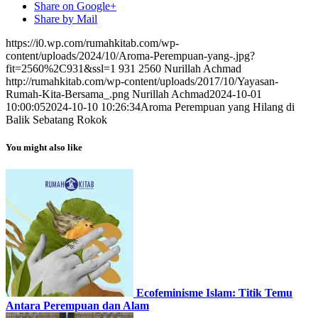
Share on Google+
Share by Mail
https://i0.wp.com/rumahkitab.com/wp-
content/uploads/2024/10/Aroma-Perempuan-yang-.jpg?
fit=2560%2C931&ssl=1
931
2560
Nurillah Achmad
http://rumahkitab.com/wp-content/uploads/2017/10/Yayasan-
Rumah-Kita-Bersama_.png
Nurillah Achmad
2024-10-01
10:00:05
2024-10-10 10:26:34
Aroma Perempuan yang Hilang di
Balik Sebatang Rokok
You might also like
Ecofeminisme Islam: Titik Temu
Antara Perempuan dan Alam