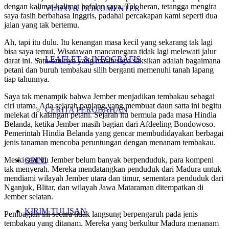
dengan kalimat-kalimat hafalan saya. Tak heran, tetangga mengira
VIDEO & DOKUMENTER
saya fasih berbahasa Inggris, padahal percakapan kami seperti dua
jalan yang tak bertemu.
Ah, tapi itu dulu. Itu kenangan masa kecil yang sekarang tak lagi
bisa saya temui. Wisatawan mancanegara tidak lagi melewati jalur
LEAFLET & INFOGRAFIS
darat ini. Satu-satunya yang masih saya saksikan adalah bagaimana
petani dan buruh tembakau silih berganti memenuhi tanah lapang
tiap tahunnya.
Saya tak menampik bahwa Jember menjadikan tembakau sebagai
ciri utama. Ada sejarah panjang yang membuat daun satta ini begitu
CERITA PERUBAHAN
melekat di kalangan petani. Sejarah itu bermula pada masa Hindia
Belanda, ketika Jember masih bagian dari Afdeeling Bondowoso.
Pemerintah Hindia Belanda yang gencar membudidayakan berbagai
jenis tanaman mencoba peruntungan dengan menanam tembakau.
Meski saat itu Jember belum banyak berpenduduk, para kompeni
OPINI
tak menyerah. Mereka mendatangkan penduduk dari Madura untuk
mendiami wilayah Jember utara dan timur, sementara penduduk dari
Nganjuk, Blitar, dan wilayah Jawa Mataraman ditempatkan di
Jember selatan.
KIRIM TULISAN
Pembagian ini secara tidak langsung berpengaruh pada jenis
tembakau yang ditanam. Mereka yang berkultur Madura menanam