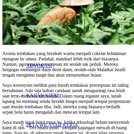
PENELITIAN
PENDIDIKAN KRITIS
Aroma tembakau yang berubah warna menjadi cokelat kehitaman
menguar ke udara. Padahal, matahari lebih terik dari biasanya.
Namun, perempuan-perempuan ini seolah tak peduli. Mereka
ADVOKASI
bergegas memungut daun demi daun, seolah-olah Malaikat Israfil
tengah mengintai langit dan akan menurunkan hujan.
Saya tersenyum melihat para buruh tembakau perempuan ini saling
bersahutan. Ada saja bahan candaan untuk mengurangi rasa lelah
KAJIAN KITAB
saat terus-menerus merunduk. Dalam ruang ingatan saya, tanah
lapang ini memang selalu beralih fungsi menjadi tempat penjemuran
saat musim tembakau tiba. Jadi, mereka yang biasanya berlatih
sepak bola harus mengalah dan mencari tempat lain.
Saya masih ingat betul masa itu, ketika teknologi belum menyentuh
PETA WILAYAH KERJA
kami di sini. “Tivi hitam putih” menjadi pajangan mewah di ruang
tamu. Saat itu, di seberang tanah lapang ini, di tepi jalan provinsi