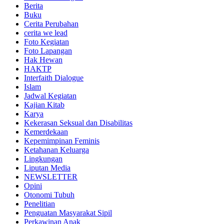
Berita
Buku
Cerita Perubahan
cerita we lead
Foto Kegiatan
Foto Lapangan
Hak Hewan
HAKTP
Interfaith Dialogue
Islam
Jadwal Kegiatan
Kajian Kitab
Karya
Kekerasan Seksual dan Disabilitas
Kemerdekaan
Kepemimpinan Feminis
Ketahanan Keluarga
Lingkungan
Liputan Media
NEWSLETTER
Opini
Otonomi Tubuh
Penelitian
Penguatan Masyarakat Sipil
Perkawinan Anak