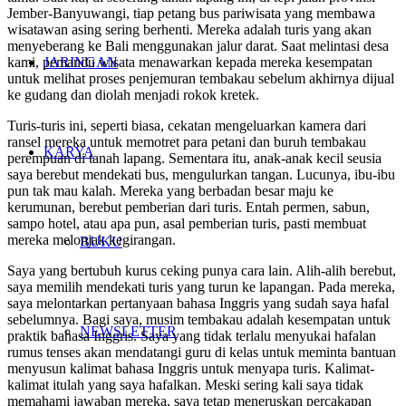
Jember-Banyuwangi, tiap petang bus pariwisata yang membawa
wisatawan asing sering berhenti. Mereka adalah turis yang akan
menyeberang ke Bali menggunakan jalur darat. Saat melintasi desa
kami, pemandu wisata menawarkan kepada mereka kesempatan
JARINGAN
untuk melihat proses penjemuran tembakau sebelum akhirnya dijual
ke gudang dan diolah menjadi rokok kretek.
Turis-turis ini, seperti biasa, cekatan mengeluarkan kamera dari
ransel mereka untuk memotret para petani dan buruh tembakau
KARYA
perempuan di tanah lapang. Sementara itu, anak-anak kecil seusia
saya berebut mendekati bus, mengulurkan tangan. Lucunya, ibu-ibu
pun tak mau kalah. Mereka yang berbadan besar maju ke
kerumunan, berebut pemberian dari turis. Entah permen, sabun,
sampo hotel, atau apa pun, asal pemberian turis, pasti membuat
mereka melonjak kegirangan.
BUKU
Saya yang bertubuh kurus ceking punya cara lain. Alih-alih berebut,
saya memilih mendekati turis yang turun ke lapangan. Pada mereka,
saya melontarkan pertanyaan bahasa Inggris yang sudah saya hafal
sebelumnya. Bagi saya, musim tembakau adalah kesempatan untuk
NEWSLETTER
praktik bahasa Inggris. Saya yang tidak terlalu menyukai hafalan
rumus tenses akan mendatangi guru di kelas untuk meminta bantuan
menyusun kalimat bahasa Inggris untuk menyapa turis. Kalimat-
kalimat itulah yang saya hafalkan. Meski sering kali saya tidak
memahami jawaban mereka, saya tetap meneruskan percakapan