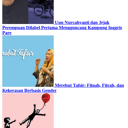
Uun Nurcahyanti dan Jejak
Perempuan Difabel Pertama Mengguncang Kampung Inggris
Pare
Merebut Tafsir: Fitnah, Fitrah, dan
Kekerasan Berbasis Gender