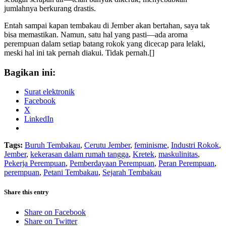
jumlahnya berkurang drastis.
Entah sampai kapan tembakau di Jember akan bertahan, saya tak
bisa memastikan. Namun, satu hal yang pasti—ada aroma
perempuan dalam setiap batang rokok yang dicecap para lelaki,
meski hal ini tak pernah diakui. Tidak pernah.[]
Bagikan ini:
Surat elektronik
Facebook
X
LinkedIn
Tags:
Buruh Tembakau
,
Cerutu Jember
,
feminisme
,
Industri Rokok
,
Jember
,
kekerasan dalam rumah tangga
,
Kretek
,
maskulinitas
,
Pekerja Perempuan
,
Pemberdayaan Perempuan
,
Peran Perempuan
,
perempuan
,
Petani Tembakau
,
Sejarah Tembakau
Share this entry
Share on Facebook
Share on Twitter