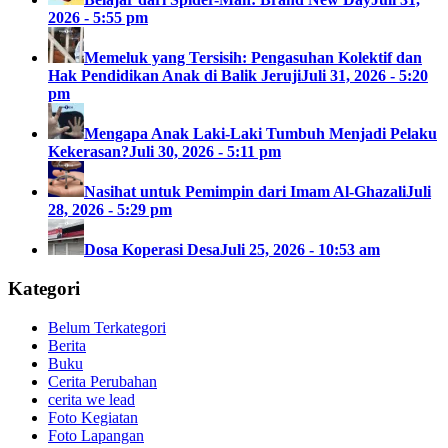
2026 - 5:55 pm
Memeluk yang Tersisih: Pengasuhan Kolektif dan
Hak Pendidikan Anak di Balik Jeruji
Juli 31, 2026 - 5:20
pm
Mengapa Anak Laki-Laki Tumbuh Menjadi Pelaku
Kekerasan?
Juli 30, 2026 - 5:11 pm
Nasihat untuk Pemimpin dari Imam Al-Ghazali
Juli
28, 2026 - 5:29 pm
Dosa Koperasi Desa
Juli 25, 2026 - 10:53 am
Kategori
Belum Terkategori
Berita
Buku
Cerita Perubahan
cerita we lead
Foto Kegiatan
Foto Lapangan