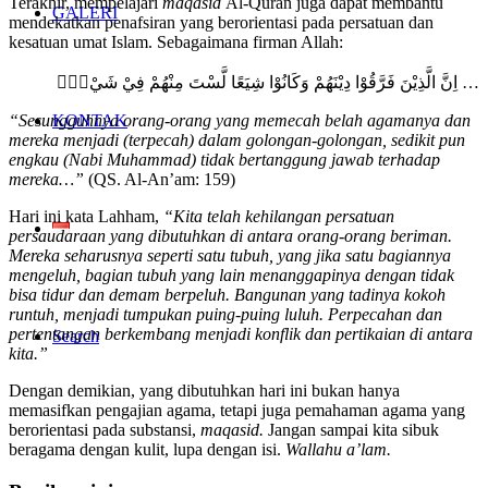
Terakhir, mempelajari
maqasid
Al-Quran juga dapat membantu
GALERI
mendekatkan penafsiran yang berorientasi pada persatuan dan
kesatuan umat Islam. Sebagaimana firman Allah:
اِنَّ الَّذِيْنَ فَرَّقُوْا دِيْنَهُمْ وَكَانُوْا شِيَعًا لَّسْتَ مِنْهُمْ فِيْ شَيْءٍۗ …
“Sesungguhnya orang-orang yang memecah belah agamanya dan
KONTAK
mereka menjadi (terpecah) dalam golongan-golongan, sedikit pun
engkau (Nabi Muhammad) tidak bertanggung jawab terhadap
mereka…”
(QS. Al-An’am: 159)
Hari ini kata Lahham,
“Kita telah kehilangan persatuan
persaudaraan yang dibutuhkan di antara orang-orang beriman.
Mereka seharusnya seperti satu tubuh, yang jika satu bagiannya
mengeluh, bagian tubuh yang lain menanggapinya dengan tidak
bisa tidur dan demam berpeluh. Bangunan yang tadinya kokoh
runtuh, menjadi tumpukan puing-puing luluh. Perpecahan dan
pertentangan berkembang menjadi konflik dan pertikaian di antara
Search
kita.”
Dengan demikian, yang dibutuhkan hari ini bukan hanya
memasifkan pengajian agama, tetapi juga pemahaman agama yang
berorientasi pada substansi,
maqasid.
Jangan sampai kita sibuk
beragama dengan kulit, lupa dengan isi.
Wallahu a’lam.