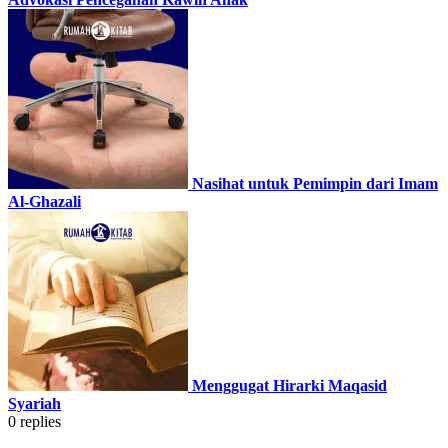
Nasihat untuk Pemimpin dari Imam
Al-Ghazali
Menggugat Hirarki Maqasid
Syariah
0
replies