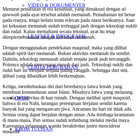
VIDEO & DOKUMENTER
Menurut penafsiran di era kenabian, yang dimaksud dengan
al-
quwwah
pada ayat tersebut adalah memanah. Pemahaman ini benar
pada eranya, tetapi belum tentu relevan pada masa berikutnya. Saat
ini kekuatan memanah sudah tertinggal jauh dengan teknologi nuklir
dan rudal. Kalau memahami secara tekstual, ayat itu tetap
LEAFLET & INFOGRAFIS
diimplementasikan dengan kekuatan memanah.
Dengan menggunakan pendekatan
maqasid,
maka yang dilihat
adalah spirit dari memanah. Bukan aktivitas memanah itu sendiri.
Dahulu, teknologi memanah adalah senjata jarak jauh tercanggih.
Poinnya adalah menyerang musuh dari jauh. Teknologi nuklir dan
CERITA PERUBAHAN
rudal hari ini menjadi senjata paling canggih. Sehingga dari sini,
ijtihad yang dihasilkan lebih berkemajuan.
Ketiga, membebaskan diri dari beredarnya fatwa lemah yang
membuat kemunduran umat Islam. Misalnya fatwa yang melarang
wanita beraktivitas di luar rumah. Dengan melihat spirit
maqasid,
OPINI
bahwa di era Nabi, larangan perempuan berjalan sendiri karena
banyak hal yang mengancam jiwa. Ancaman itu hari ini tidak ada.
Semua orang dapat berjalan dengan aman. Ada lembaga keamanan
di mana-mana. Pun semua sudah terhubung melalui media maya.
Karenanya pelarangan wanita beraktivitas justru menciderai
KIRIM TULISAN
maqasid.