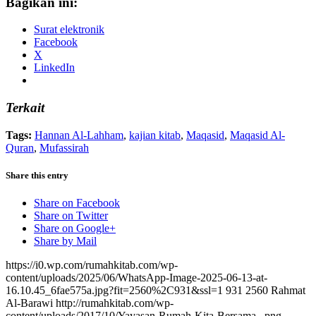
Bagikan ini:
Surat elektronik
Facebook
X
LinkedIn
Terkait
Tags:
Hannan Al-Lahham
,
kajian kitab
,
Maqasid
,
Maqasid Al-
Quran
,
Mufassirah
Share this entry
Share on Facebook
Share on Twitter
Share on Google+
Share by Mail
https://i0.wp.com/rumahkitab.com/wp-
content/uploads/2025/06/WhatsApp-Image-2025-06-13-at-
16.10.45_6fae575a.jpg?fit=2560%2C931&ssl=1
931
2560
Rahmat
Al-Barawi
http://rumahkitab.com/wp-
content/uploads/2017/10/Yayasan-Rumah-Kita-Bersama_.png