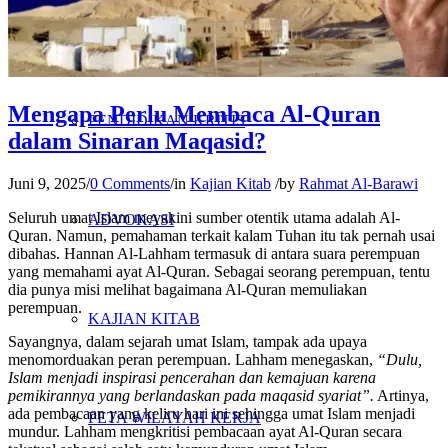
PENELITIAN
Mengapa Perlu Membaca Al-Quran
PENDIDIKAN KRITIS
dalam Sinaran Maqasid?
Juni 9, 2025
/
0 Comments
/
in
Kajian Kitab
/
by
Rahmat Al-Barawi
Seluruh umat Islam meyakini sumber otentik utama adalah Al-
ADVOKASI
Quran. Namun, pemahaman terkait kalam Tuhan itu tak pernah usai
dibahas. Hannan Al-Lahham termasuk di antara suara perempuan
yang memahami ayat Al-Quran. Sebagai seorang perempuan, tentu
dia punya misi melihat bagaimana Al-Quran memuliakan
perempuan.
KAJIAN KITAB
Sayangnya, dalam sejarah umat Islam, tampak ada upaya
menomorduakan peran perempuan. Lahham menegaskan,
“Dulu,
Islam menjadi inspirasi pencerahan dan kemajuan karena
pemikirannya yang berlandaskan pada maqasid syariat”.
Artinya,
ada pembacaan yang keliru hari ini sehingga umat Islam menjadi
PETA WILAYAH KERJA
mundur. Lahham mengkritisi pembacaan ayat Al-Quran secara