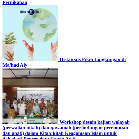
Pernikahan
Diskursus Fikih Lingkungan di
Ma'had Aly
Workshop desain kajian walayah
(perwalian nikah) dan qawamah (perlindungan perempuan
dan anak) dalam Kitab-kitab Keagamaan Islam untuk
Advokasi Pencegahan Kawin Anak