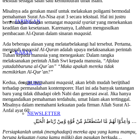
tekstual sebagai salah satu kemunduran umat Islam.
Misalnya ada gerakan masif untuk melakukan poligami bermodal
pemahaman Surat An-Nisa ayat 3 secara tekstual. Hal ini justru
JARINGAN
bertentangan dengan semangat
maqasid syariat
yang menekankan
keadilan dan kesetaraan. Karenanya, Lahham mengusulkan
pembacaan Al-Quran dalam sinaran
maqasid.
Ada beberapa alasan yang melatarbelakangi hal tersebut. Pertama,
menggali
maqasid Al-Quran
adalah upaya melaksanakan perintah
KARYA
Tuhan kepada manusia yang menegaskan: Dalam rangka
melaksanakan perintah Allah Swt kepada manusia,
“Afalaa
yatadabbaruna al-Qur`an” “Maka apakah mereka tidak
memikirkan Al-Qur’an?”
Kedua, dengan memahami
maqasid,
akan lebih mudah berijtihad
BUKU
terhadap permasalahan kontemporer. Hari ini ada banyak tantangan
baru yang tidak dihadapi oleh Nabi dan generasi awal. Jika hanya
mengandalkan pemahaman terdahulu, umat Islam akan tertinggal.
Misalnya dalam memahami kekuatan pada firman Allah Surat Al-
Anfal ayat 60:
NEWSLETTER
وَاَعِدُّوْا لَهُمْ مَّا اسْتَطَعْتُمْ مِّنْ قُوَّةٍ وَّمِنْ رِّبَاطِ الْخَيْلِ …
Persiapkanlah untuk (menghadapi) mereka apa yang kamu mampu,
berupa kekuatan (yang kamu miliki) dan pasukan berkuda…