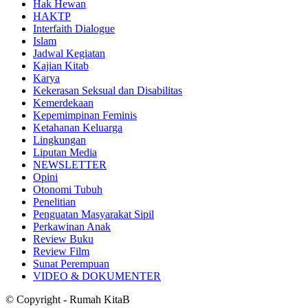
Hak Hewan
HAKTP
Interfaith Dialogue
Islam
Jadwal Kegiatan
Kajian Kitab
Karya
Kekerasan Seksual dan Disabilitas
Kemerdekaan
Kepemimpinan Feminis
Ketahanan Keluarga
Lingkungan
Liputan Media
NEWSLETTER
Opini
Otonomi Tubuh
Penelitian
Penguatan Masyarakat Sipil
Perkawinan Anak
Review Buku
Review Film
Sunat Perempuan
VIDEO & DOKUMENTER
© Copyright - Rumah KitaB