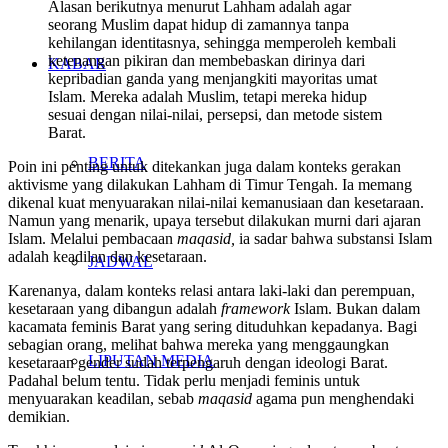
Alasan berikutnya menurut Lahham adalah agar
seorang Muslim dapat hidup di zamannya tanpa
kehilangan identitasnya, sehingga memperoleh kembali
ketenangan pikiran dan membebaskan dirinya dari
KABAR
kepribadian ganda yang menjangkiti mayoritas umat
Islam. Mereka adalah Muslim, tetapi mereka hidup
sesuai dengan nilai-nilai, persepsi, dan metode sistem
Barat.
BERITA
Poin ini penting untuk ditekankan juga dalam konteks gerakan
aktivisme yang dilakukan Lahham di Timur Tengah. Ia memang
dikenal kuat menyuarakan nilai-nilai kemanusiaan dan kesetaraan.
Namun yang menarik, upaya tersebut dilakukan murni dari ajaran
Islam. Melalui pembacaan
maqasid,
ia sadar bahwa substansi Islam
adalah keadilan dan kesetaraan.
JADWAL
Karenanya, dalam konteks relasi antara laki-laki dan perempuan,
kesetaraan yang dibangun adalah
framework
Islam. Bukan dalam
kacamata feminis Barat yang sering dituduhkan kepadanya. Bagi
sebagian orang, melihat bahwa mereka yang menggaungkan
LIPUTAN MEDIA
kesetaraan gender sudah terpengaruh dengan ideologi Barat.
Padahal belum tentu. Tidak perlu menjadi feminis untuk
menyuarakan keadilan, sebab
maqasid
agama pun menghendaki
demikian.