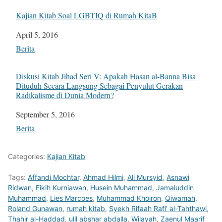
Kajian Kitab Soal LGBTIQ di Rumah KitaB
Tanggal
April 5, 2016
Sehubungan dengan
Berita
Diskusi Kitab Jihad Seri V: Apakah Hasan al-Banna Bisa
Dituduh Secara Langsung Sebagai Penyulut Gerakan
Radikalisme di Dunia Modern?
Tanggal
September 5, 2016
Sehubungan dengan
Berita
Categories:
Kajian Kitab
Tags:
Affandi Mochtar
,
Ahmad Hilmi
,
Ali Mursyid
,
Asnawi
Ridwan
,
Fikih Kurniawan
,
Husein Muhammad
,
Jamaluddin
Muhammad
,
Lies Marcoes
,
Muhammad Khoiron
,
Qiwamah
,
Roland Gunawan
,
rumah kitab
,
Syekh Rifaah Rafi’ al-Tahthawi
,
Thahir al-Haddad
,
ulil abshar abdalla
,
Wilayah
,
Zaenul Maarif