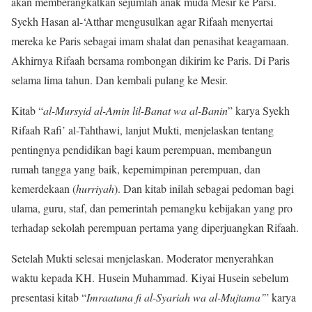
akan memberangkatkan sejumlah anak muda Mesir ke Parsi.
Syekh Hasan al-‘Atthar mengusulkan agar Rifaah menyertai
mereka ke Paris sebagai imam shalat dan penasihat keagamaan.
Akhirnya Rifaah bersama rombongan dikirim ke Paris. Di Paris
selama lima tahun. Dan kembali pulang ke Mesir.
Kitab “
al-Mursyid al-Amin lil-Banat wa al-Banin
” karya Syekh
Rifaah Rafi’ al-Tahthawi, lanjut Mukti, menjelaskan tentang
pentingnya pendidikan bagi kaum perempuan, membangun
rumah tangga yang baik, kepemimpinan perempuan, dan
kemerdekaan (
hurriyah
). Dan kitab inilah sebagai pedoman bagi
ulama, guru, staf, dan pemerintah pemangku kebijakan yang pro
terhadap sekolah perempuan pertama yang diperjuangkan Rifaah.
Setelah Mukti selesai menjelaskan. Moderator menyerahkan
waktu kepada KH. Husein Muhammad. Kiyai Husein sebelum
presentasi kitab “
Imraatuna fi al-Syariah wa al-Mujtama’
” karya