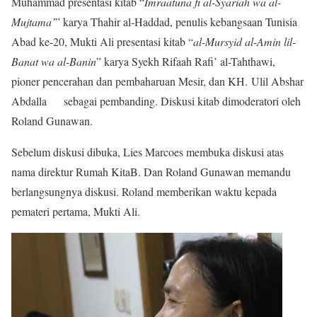
Muhammad presentasi kitab “
Imraatuna fi al-Syariah wa al-
Mujtama’
” karya Thahir al-Haddad, penulis kebangsaan Tunisia
Abad ke-20, Mukti Ali presentasi kitab “
al-Mursyid al-Amin lil-
Banat wa al-Banin
” karya Syekh Rifaah Rafi’ al-Tahthawi,
pioner pencerahan dan pembaharuan Mesir, dan KH. Ulil Abshar
Abdalla sebagai pembanding. Diskusi kitab dimoderatori oleh
Roland Gunawan.
Sebelum diskusi dibuka, Lies Marcoes membuka diskusi atas
nama direktur Rumah KitaB. Dan Roland Gunawan memandu
berlangsungnya diskusi. Roland memberikan waktu kepada
pemateri pertama, Mukti Ali.