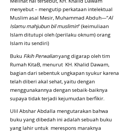
Melihat hal tersebut, KH. Khalid Dawam
menyebut – mengutip perkataan intelektual
Muslim asal Mesir, Muhammad Abduh—“
Al
Islamu mahjubun bil muslimin
” (keimuliaan
Islam ditutupi oleh (perilaku oknum) orang
Islam itu sendiri)
Buku
Fikih Perwalian
yang digarap oleh tim
Rumah KitaB, menurut KH. Khalid Dawam,
bagian dari sebentuk ungkapan syukur karena
telah diberi akal sehat, yaitu dengan
menggunakannya dengan sebaik-baiknya
supaya tidak terjadi kejumudan berfikir.
Ulil Abshar Abdalla mengutarakan bahwa
buku yang dibedah ini adalah sebuah buku
yang lahir untuk merespons maraknya