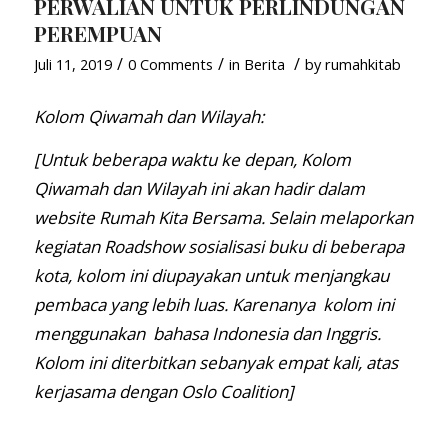
PERWALIAN UNTUK PERLINDUNGAN
PEREMPUAN
/
/
/
Juli 11, 2019
0 Comments
in
Berita
by
rumahkitab
Kolom Qiwamah dan Wilayah:
[
Untuk beberapa waktu ke depan, Kolom
Qiwamah da
n
Wilayah ini
akan
hadir dalam
website Rumah Kita
Bersama
. Selain melaporkan
kegiatan R
o
adshow sosialisasi buku di beberapa
kota, kolom ini diupayakan untuk menjangkau
pembaca yang lebih luas. Karenanya kolom ini
menggunakan bahasa Indonesia dan Inggris.
Kolom ini diterbitkan
sebanyak empat kali,
atas
kerjasama dengan Oslo Coalition
]