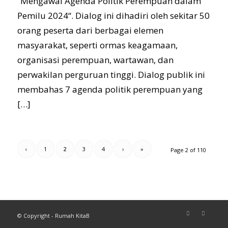
“Mengawal Agenda Politik Perempuan dalam
Pemilu 2024“. Dialog ini dihadiri oleh sekitar 50
orang peserta dari berbagai elemen
masyarakat, seperti ormas keagamaan,
organisasi perempuan, wartawan, dan
perwakilan perguruan tinggi. Dialog publik ini
membahas 7 agenda politik perempuan yang
[…]
‹
1
2
3
4
›
»
Page 2 of 110
© Copyright - Rumah KitaB