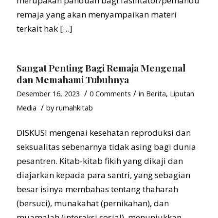
merupakan panduan bagi fasilitator/pemandu
remaja yang akan menyampaikan materi
terkait hak […]
Sangat Penting Bagi Remaja Mengenal
dan Memahami Tubuhnya
/
/
Desember 16, 2023
0 Comments
in
Berita
,
Liputan
/
Media
by
rumahkitab
DISKUSI mengenai kesehatan reproduksi dan
seksualitas sebenarnya tidak asing bagi dunia
pesantren. Kitab-kitab fikih yang dikaji dan
diajarkan kepada para santri, yang sebagian
besar isinya membahas tentang thaharah
(bersuci), munakahat (pernikahan), dan
muamalah (interaksi sosial), menunjukkan