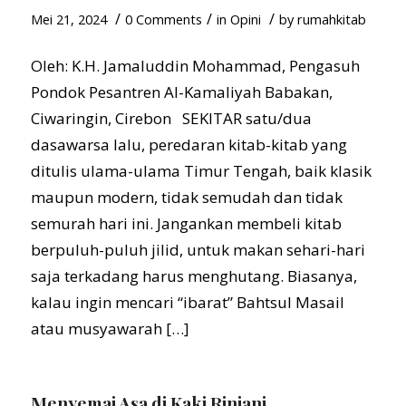
/
/
/
Mei 21, 2024
0 Comments
in
Opini
by
rumahkitab
Oleh: K.H. Jamaluddin Mohammad, Pengasuh
Pondok Pesantren Al-Kamaliyah Babakan,
Ciwaringin, Cirebon SEKITAR satu/dua
dasawarsa lalu, peredaran kitab-kitab yang
ditulis ulama-ulama Timur Tengah, baik klasik
maupun modern, tidak semudah dan tidak
semurah hari ini. Jangankan membeli kitab
berpuluh-puluh jilid, untuk makan sehari-hari
saja terkadang harus menghutang. Biasanya,
kalau ingin mencari “ibarat” Bahtsul Masail
atau musyawarah […]
Menyemai Asa di Kaki Rinjani