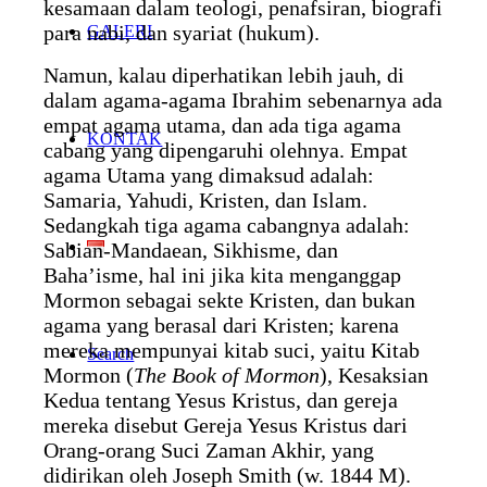
kesamaan dalam teologi, penafsiran, biografi
para nabi, dan syariat (hukum).
GALERI
Namun, kalau diperhatikan lebih jauh, di
dalam agama-agama Ibrahim sebenarnya ada
empat agama utama, dan ada tiga agama
KONTAK
cabang yang dipengaruhi olehnya. Empat
agama Utama yang dimaksud adalah:
Samaria, Yahudi, Kristen, dan Islam.
Sedangkah tiga agama cabangnya adalah:
Sabian-Mandaean, Sikhisme, dan
Baha’isme, hal ini jika kita menganggap
Mormon sebagai sekte Kristen, dan bukan
agama yang berasal dari Kristen; karena
mereka mempunyai kitab suci, yaitu Kitab
Search
Mormon (
The Book of Mormon
), Kesaksian
Kedua tentang Yesus Kristus, dan gereja
mereka disebut Gereja Yesus Kristus dari
Orang-orang Suci Zaman Akhir, yang
didirikan oleh Joseph Smith (w. 1844 M).