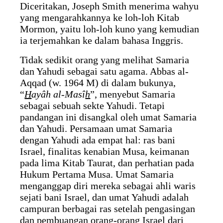
Diceritakan, Joseph Smith menerima wahyu
yang mengarahkannya ke loh-loh Kitab
Mormon, yaitu loh-loh kuno yang kemudian
ia terjemahkan ke dalam bahasa Inggris.
Tidak sedikit orang yang melihat Samaria
dan Yahudi sebagai satu agama. Abbas al-
Aqqad (w. 1964 M) di dalam bukunya,
“
H
ayâh al-Masî
h
”, menyebut Samaria
sebagai sebuah sekte Yahudi. Tetapi
pandangan ini disangkal oleh umat Samaria
dan Yahudi. Persamaan umat Samaria
dengan Yahudi ada empat hal: ras bani
Israel, finalitas kenabian Musa, keimanan
pada lima Kitab Taurat, dan perhatian pada
Hukum Pertama Musa. Umat Samaria
menganggap diri mereka sebagai ahli waris
sejati bani Israel, dan umat Yahudi adalah
campuran berbagai ras setelah pengasingan
dan pembuangan orang-orang Israel dari