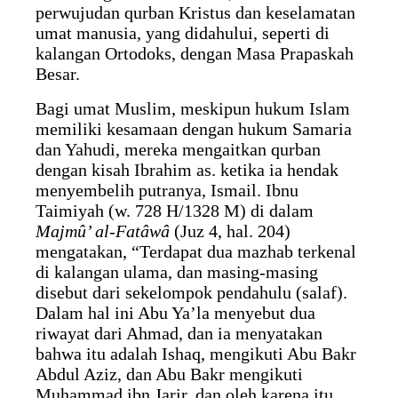
perwujudan qurban Kristus dan keselamatan
umat manusia, yang didahului, seperti di
kalangan Ortodoks, dengan Masa Prapaskah
Besar.
Bagi umat Muslim, meskipun hukum Islam
memiliki kesamaan dengan hukum Samaria
dan Yahudi, mereka mengaitkan qurban
dengan kisah Ibrahim as. ketika ia hendak
menyembelih putranya, Ismail. Ibnu
Taimiyah (w. 728 H/1328 M) di dalam
Majmû’ al-Fatâwâ
(Juz 4, hal. 204)
mengatakan, “Terdapat dua mazhab terkenal
di kalangan ulama, dan masing-masing
disebut dari sekelompok pendahulu (salaf).
Dalam hal ini Abu Ya’la menyebut dua
riwayat dari Ahmad, dan ia menyatakan
bahwa itu adalah Ishaq, mengikuti Abu Bakr
Abdul Aziz, dan Abu Bakr mengikuti
Muhammad ibn Jarir, dan oleh karena itu