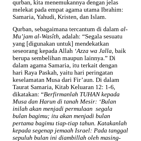
qurban, kita menemukannya dengan jelas
melekat pada empat agama utama Ibrahim:
Samaria, Yahudi, Kristen, dan Islam.
Qurban, sebagaimana tercantum di dalam
al-
Mu’jam al-Wasîth
, adalah: “Segala sesuatu
yang [digunakan untuk] mendekatkan
seseorang kepada Allah
‘Azza wa Jalla
, baik
berupa sembelihan maupun lainnya.” Di
dalam agama Samaria, itu terkait dengan
hari Raya Paskah, yaitu hari peringatan
keselamatan Musa dari Fir’aun. Di dalam
Taurat Samaria, Kitab Keluaran 12: 1-6,
dikatakan: “
Berfirmanlah TUHAN kepada
Musa dan Harun di tanah Mesir: ‘Bulan
inilah akan menjadi permulaan segala
bulan bagimu; itu akan menjadi bulan
pertama bagimu tiap-tiap tahun. Katakanlah
kepada segenap jemaah Israel: Pada tanggal
sepuluh bulan ini diambillah oleh masing-