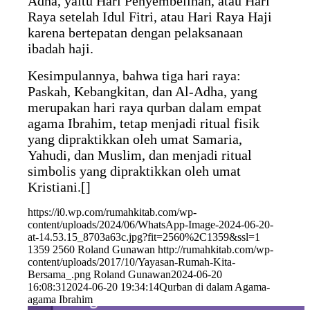
Adha, yaitu Hari Penyembelihan, atau Hari
Raya setelah Idul Fitri, atau Hari Raya Haji
karena bertepatan dengan pelaksanaan
ibadah haji.
Kesimpulannya, bahwa tiga hari raya:
Paskah, Kebangkitan, dan Al-Adha, yang
merupakan hari raya qurban dalam empat
agama Ibrahim, tetap menjadi ritual fisik
yang dipraktikkan oleh umat Samaria,
Yahudi, dan Muslim, dan menjadi ritual
simbolis yang dipraktikkan oleh umat
Kristiani.[]
https://i0.wp.com/rumahkitab.com/wp-
content/uploads/2024/06/WhatsApp-Image-2024-06-20-
at-14.53.15_8703a63c.jpg?fit=2560%2C1359&ssl=1
1359
2560
Roland Gunawan
http://rumahkitab.com/wp-
content/uploads/2017/10/Yayasan-Rumah-Kita-
Bersama_.png
Roland Gunawan
2024-06-20
16:08:31
2024-06-20 19:34:14
Qurban di dalam Agama-
agama Ibrahim