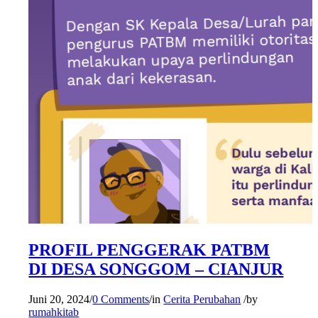
PROFIL PENGGERAK PATBM
DI DESA SONGGOM – CIANJUR
Juni 20, 2024
/
0 Comments
/
in
Cerita Perubahan
/
by
rumahkitab