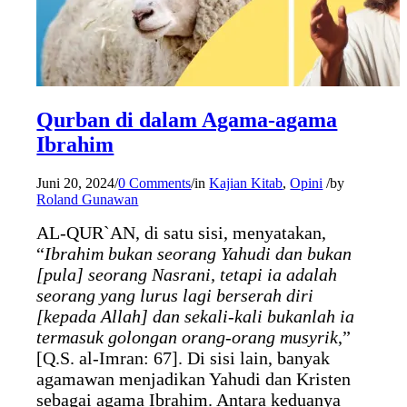
Qurban di dalam Agama-agama
Ibrahim
Juni 20, 2024
/
0 Comments
/
in
Kajian Kitab
,
Opini
/
by
Roland Gunawan
AL-QUR`AN, di satu sisi, menyatakan,
“
Ibrahim bukan seorang Yahudi dan bukan
[pula] seorang Nasrani, tetapi ia adalah
seorang yang lurus lagi berserah diri
[kepada Allah] dan sekali-kali bukanlah ia
termasuk golongan orang-orang musyrik
,”
[Q.S. al-Imran: 67]. Di sisi lain, banyak
agamawan menjadikan Yahudi dan Kristen
sebagai agama Ibrahim. Antara keduanya