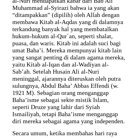
al-Nuri mendapatkan kabar dari Bab Ali
Muhammad al-Syirazi bahwa ia yang akan
“ditampakkan” (dipilih) oleh Allah dengan
membawa Kitab al-Aqdas yang di dalamnya
terkandung banyak hal yang membatalkan
hukum-hukum al-Qur`an, seperti shalat,
puasa, dan waris. Kitab ini adalah suci bagi
umat Baha’i. Mereka mempunyai kitab lain
yang sangat penting di dalam agama mereka,
yaitu Kitab al-Iqan dan al-Wadiyan al-
Sab’ah. Setelah Husain Ali al-Nuri
meninggal, ajarannya diteruskan oleh putra
sulungnya, Abdul Baha’ Abbas Effendi (w.
1921 M). Sebagian orang menganggap
Baha’isme sebagai sekte mistik Islam,
seperti Druze yang lahir dari Syiah
Ismailiyah, tetapi Baha’isme menganggap
diri mereka sebagai agama yang independen.
Secara umum, ketika membahas hari raya