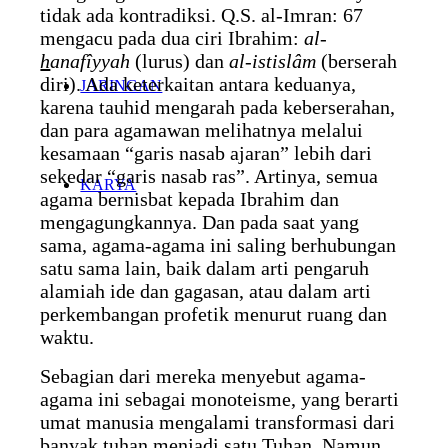
tidak ada kontradiksi. Q.S. al-Imran: 67
mengacu pada dua ciri Ibrahim:
al-
h
anafîyyah
(lurus) dan
al-istislâm
(berserah
diri). Ada keterkaitan antara keduanya,
JARINGAN
karena tauhid mengarah pada keberserahan,
dan para agamawan melihatnya melalui
kesamaan “garis nasab ajaran” lebih dari
sekedar “garis nasab ras”. Artinya, semua
KARYA
agama bernisbat kepada Ibrahim dan
mengagungkannya. Dan pada saat yang
sama, agama-agama ini saling berhubungan
satu sama lain, baik dalam arti pengaruh
alamiah ide dan gagasan, atau dalam arti
perkembangan profetik menurut ruang dan
waktu.
Sebagian dari mereka menyebut agama-
agama ini sebagai monoteisme, yang berarti
umat manusia mengalami transformasi dari
banyak tuhan menjadi satu Tuhan. Namun