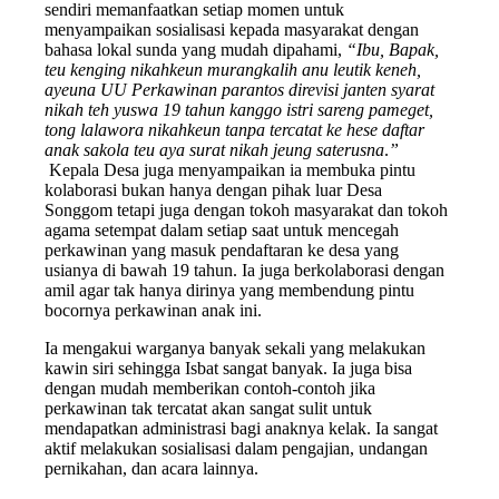
sendiri memanfaatkan setiap momen untuk
menyampaikan sosialisasi kepada masyarakat dengan
bahasa lokal sunda yang mudah dipahami,
“Ibu, Bapak,
teu kenging nikahkeun murangkalih anu leutik keneh,
ayeuna UU Perkawinan parantos direvisi janten syarat
nikah teh yuswa 19 tahun kanggo istri sareng pameget,
tong lalawora nikahkeun tanpa tercatat ke hese daftar
anak sakola teu aya surat nikah jeung saterusna
.
”
Kepala Desa juga menyampaikan ia membuka pintu
kolaborasi bukan hanya dengan pihak luar Desa
Songgom tetapi juga dengan tokoh masyarakat dan tokoh
agama setempat dalam setiap saat untuk mencegah
perkawinan yang masuk pendaftaran ke desa yang
usianya di bawah 19 tahun. Ia juga berkolaborasi dengan
amil agar tak hanya dirinya yang membendung pintu
bocornya perkawinan anak ini.
Ia mengakui warganya banyak sekali yang melakukan
kawin siri sehingga Isbat sangat banyak. Ia juga bisa
dengan mudah memberikan contoh-contoh jika
perkawinan tak tercatat akan sangat sulit untuk
mendapatkan administrasi bagi anaknya kelak. Ia sangat
aktif melakukan sosialisasi dalam pengajian, undangan
pernikahan, dan acara lainnya.