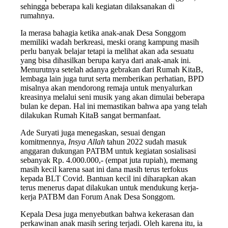
sehingga beberapa kali kegiatan dilaksanakan di
rumahnya.
Ia merasa bahagia ketika anak-anak Desa Songgom
memiliki wadah berkreasi, meski orang kampung masih
perlu banyak belajar tetapi ia melihat akan ada sesuatu
yang bisa dihasilkan berupa karya dari anak-anak ini.
Menurutnya setelah adanya gebrakan dari Rumah KitaB,
lembaga lain juga turut serta memberikan perhatian, BPD
misalnya akan mendorong remaja untuk menyalurkan
kreasinya melalui seni musik yang akan dimulai beberapa
bulan ke depan. Hal ini memastikan bahwa apa yang telah
dilakukan Rumah KitaB sangat bermanfaat.
Ade Suryati juga menegaskan, sesuai dengan
komitmennya,
Insya Allah
tahun 2022 sudah masuk
anggaran dukungan PATBM untuk kegiatan sosialisasi
sebanyak Rp. 4.000.000,- (empat juta rupiah), memang
masih kecil karena saat ini dana masih terus terfokus
kepada BLT Covid. Bantuan kecil ini diharapkan akan
terus menerus dapat dilakukan untuk mendukung kerja-
kerja PATBM dan Forum Anak Desa Songgom.
Kepala Desa juga menyebutkan bahwa kekerasan dan
perkawinan anak masih sering terjadi. Oleh karena itu, ia