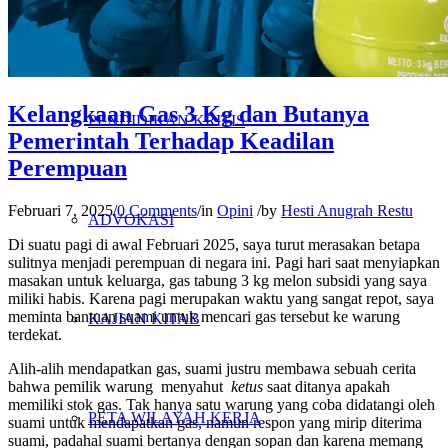
PENELITIAN
Kelangkaan Gas 3 Kg dan Butanya
PENDIDIKAN KRITIS
Pemerintah Terhadap Keadilan
Perempuan
Februari 7, 2025
/
0 Comments
/
in
Opini
/
by
Hesti Anugrah Restu
ADVOKASI
Di suatu pagi di awal Februari 2025, saya turut merasakan betapa
sulitnya menjadi perempuan di negara ini. Pagi hari saat menyiapkan
masakan untuk keluarga, gas tabung 3 kg melon subsidi yang saya
miliki habis. Karena pagi merupakan waktu yang sangat repot, saya
meminta bantuan suami untuk mencari gas tersebut ke warung
KAJIAN KITAB
terdekat.
Alih-alih mendapatkan gas, suami justru membawa sebuah cerita
bahwa pemilik warung menyahut
ketus
saat ditanya apakah
memiliki stok gas. Tak hanya satu warung yang coba didatangi oleh
PETA WILAYAH KERJA
suami untuk mendapatkan gas, namun respon yang mirip diterima
suami, padahal suami bertanya dengan sopan dan karena memang