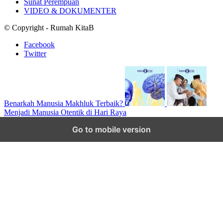
Sunat Perempuan
VIDEO & DOKUMENTER
© Copyright - Rumah KitaB
Facebook
Twitter
Benarkah Manusia Makhluk Terbaik?
Menjadi Manusia Otentik di Hari Raya
Scroll to top
Go to mobile version