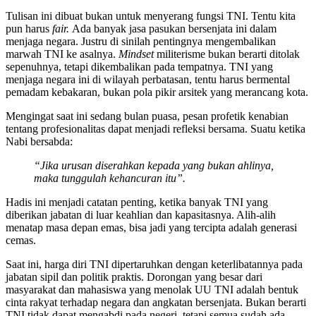
Tulisan ini dibuat bukan untuk menyerang fungsi TNI. Tentu kita
pun harus
fair.
Ada banyak jasa pasukan bersenjata ini dalam
menjaga negara. Justru di sinilah pentingnya mengembalikan
marwah TNI ke asalnya.
Mindset
militerisme bukan berarti ditolak
sepenuhnya, tetapi dikembalikan pada tempatnya. TNI yang
menjaga negara ini di wilayah perbatasan, tentu harus bermental
pemadam kebakaran, bukan pola pikir arsitek yang merancang kota.
Mengingat saat ini sedang bulan puasa, pesan profetik kenabian
tentang profesionalitas dapat menjadi refleksi bersama. Suatu ketika
Nabi bersabda:
“Jika urusan diserahkan kepada yang bukan ahlinya,
maka tunggulah kehancuran itu”.
Hadis ini menjadi catatan penting, ketika banyak TNI yang
diberikan jabatan di luar keahlian dan kapasitasnya. Alih-alih
menatap masa depan emas, bisa jadi yang tercipta adalah generasi
cemas.
Saat ini, harga diri TNI dipertaruhkan dengan keterlibatannya pada
jabatan sipil dan politik praktis. Dorongan yang besar dari
masyarakat dan mahasiswa yang menolak UU TNI adalah bentuk
cinta rakyat terhadap negara dan angkatan bersenjata. Bukan berarti
TNI tidak dapat mengabdi pada negeri, tetapi semua sudah ada