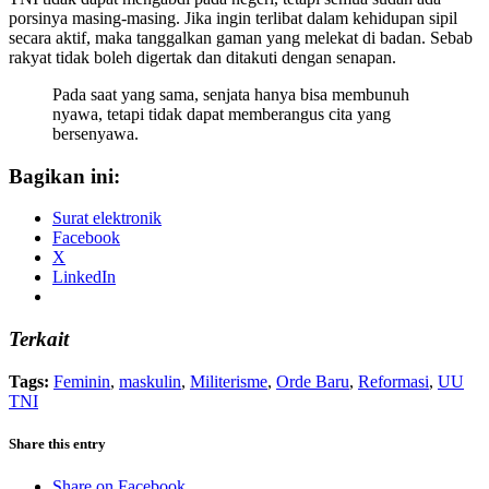
porsinya masing-masing. Jika ingin terlibat dalam kehidupan sipil
secara aktif, maka tanggalkan gaman yang melekat di badan. Sebab
rakyat tidak boleh digertak dan ditakuti dengan senapan.
Pada saat yang sama, senjata hanya bisa membunuh
nyawa, tetapi tidak dapat memberangus cita yang
bersenyawa.
Bagikan ini:
Surat elektronik
Facebook
X
LinkedIn
Terkait
Tags:
Feminin
,
maskulin
,
Militerisme
,
Orde Baru
,
Reformasi
,
UU
TNI
Share this entry
Share on Facebook