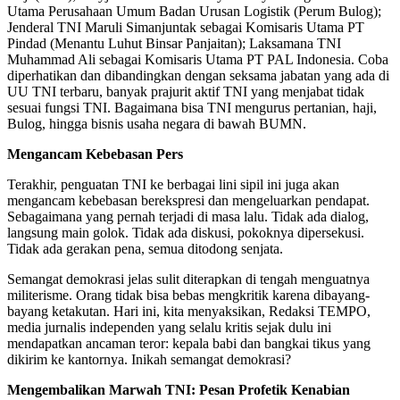
Utama Perusahaan Umum Badan Urusan Logistik (Perum Bulog);
Jenderal TNI Maruli Simanjuntak sebagai Komisaris Utama PT
Pindad (Menantu Luhut Binsar Panjaitan); Laksamana TNI
Muhammad Ali sebagai Komisaris Utama PT PAL Indonesia. Coba
diperhatikan dan dibandingkan dengan seksama jabatan yang ada di
UU TNI terbaru, banyak prajurit aktif TNI yang menjabat tidak
sesuai fungsi TNI. Bagaimana bisa TNI mengurus pertanian, haji,
Bulog, hingga bisnis usaha negara di bawah BUMN.
Mengancam Kebebasan Pers
Terakhir, penguatan TNI ke berbagai lini sipil ini juga akan
mengancam kebebasan berekspresi dan mengeluarkan pendapat.
Sebagaimana yang pernah terjadi di masa lalu. Tidak ada dialog,
langsung main golok. Tidak ada diskusi, pokoknya dipersekusi.
Tidak ada gerakan pena, semua ditodong senjata.
Semangat demokrasi jelas sulit diterapkan di tengah menguatnya
militerisme. Orang tidak bisa bebas mengkritik karena dibayang-
bayang ketakutan. Hari ini, kita menyaksikan, Redaksi TEMPO,
media jurnalis independen yang selalu kritis sejak dulu ini
mendapatkan ancaman teror: kepala babi dan bangkai tikus yang
dikirim ke kantornya. Inikah semangat demokrasi?
Mengembalikan Marwah TNI: Pesan Profetik Kenabian