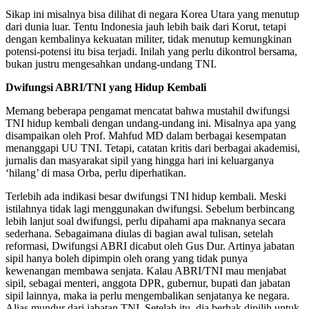
Sikap ini misalnya bisa dilihat di negara Korea Utara yang menutup
dari dunia luar. Tentu Indonesia jauh lebih baik dari Korut, tetapi
dengan kembalinya kekuatan militer, tidak menutup kemungkinan
potensi-potensi itu bisa terjadi. Inilah yang perlu dikontrol bersama,
bukan justru mengesahkan undang-undang TNI.
Dwifungsi ABRI/TNI yang Hidup Kembali
Memang beberapa pengamat mencatat bahwa mustahil dwifungsi
TNI hidup kembali dengan undang-undang ini. Misalnya apa yang
disampaikan oleh Prof. Mahfud MD dalam berbagai kesempatan
menanggapi UU TNI. Tetapi, catatan kritis dari berbagai akademisi,
jurnalis dan masyarakat sipil yang hingga hari ini keluarganya
‘hilang’ di masa Orba, perlu diperhatikan.
Terlebih ada indikasi besar dwifungsi TNI hidup kembali. Meski
istilahnya tidak lagi menggunakan dwifungsi. Sebelum berbincang
lebih lanjut soal dwifungsi, perlu dipahami apa maknanya secara
sederhana. Sebagaimana diulas di bagian awal tulisan, setelah
reformasi, Dwifungsi ABRI dicabut oleh Gus Dur. Artinya jabatan
sipil hanya boleh dipimpin oleh orang yang tidak punya
kewenangan membawa senjata. Kalau ABRI/TNI mau menjabat
sipil, sebagai menteri, anggota DPR, gubernur, bupati dan jabatan
sipil lainnya, maka ia perlu mengembalikan senjatanya ke negara.
Alias mundur dari jabatan TNI. Setelah itu, dia berhak dipilih untuk