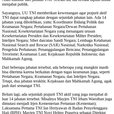
menjabat publik.
Sayangnya, UU TNI memberikan kewenangan agar prajurit aktif
TNI dapat rangkap jabatan dengan sejumlah jabatan lain. Ada 14
jabatan yang dibolehkan, yaitu: Koordinator Bidang Politik dan
Keamanan Negara; Pertahanan Negara/Dewan Pertahanan
Nasional; Kesekretariatan Negara yang menangani urusan
Kesekretariatan Presiden dan Kesekretariatan Militer Presiden;
Intelijen Negara; Siber dan/atau Sandi Negara; Lembaga Ketahanan
Nasional Search and Rescue (SAR) Nasional; Narkotika Nasional;
Pengelola Perbatasan; Penanggulangan Bencana; Penanggulangan
Terorisme; Keamanan Laut; Kejaksaan Republik Indonesia; dan
Mahkamah Agung.
Dari beberapa jabatan tersebut, ada beberapa yang mungkin masih
bisa diterima karena berkaitan dengan tugas keamanan juga, seperti
Pertahanan Negara, Keamanan Negara, dan Intelijen Negara.
Tetapi, dua jabatan terakhir, Kejaksaan dan Mahkamah Agung, agak
jauh dari semangat TNI.
Belum lagi, ada sejumlah prajurit TNI aktif yang juga menjabat di
luar 14 jabatan tersebut. Misalnya Mayjen TNI Irham Waroihan juga
dimutasi menjadi Irjen Kementerian Pertanian (Kementan);
Laksamana Pertama TNI Ian Heriyawan di Badan Penyelenggara
Haji (BPH); Mayjen TNI Novi Helmy Prasetya sebagai Direktur