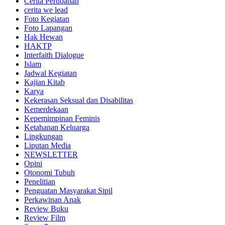
Cerita Perubahan
cerita we lead
Foto Kegiatan
Foto Lapangan
Hak Hewan
HAKTP
Interfaith Dialogue
Islam
Jadwal Kegiatan
Kajian Kitab
Karya
Kekerasan Seksual dan Disabilitas
Kemerdekaan
Kepemimpinan Feminis
Ketahanan Keluarga
Lingkungan
Liputan Media
NEWSLETTER
Opini
Otonomi Tubuh
Penelitian
Penguatan Masyarakat Sipil
Perkawinan Anak
Review Buku
Review Film