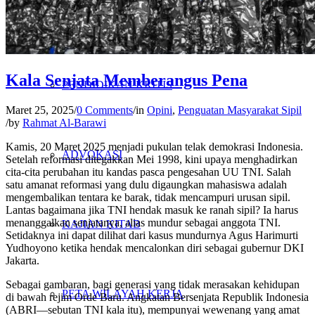
PENELITIAN
Kala Senjata Memberangus Pena
PENDIDIKAN KRITIS
Maret 25, 2025
/
0 Comments
/
in
Opini
,
Penguatan Masyarakat Sipil
/
by
Rahmat Al-Barawi
Kamis, 20 Maret 2025 menjadi pukulan telak demokrasi Indonesia.
ADVOKASI
Setelah reformasi ditegakkan Mei 1998, kini upaya menghadirkan
cita-cita perubahan itu kandas pasca pengesahan UU TNI. Salah
satu amanat reformasi yang dulu digaungkan mahasiswa adalah
mengembalikan tentara ke barak, tidak mencampuri urusan sipil.
Lantas bagaimana jika TNI hendak masuk ke ranah sipil? Ia harus
menanggalkan senjatanya, alias mundur sebagai anggota TNI.
KAJIAN KITAB
Setidaknya ini dapat dilihat dari kasus mundurnya Agus Harimurti
Yudhoyono ketika hendak mencalonkan diri sebagai gubernur DKI
Jakarta.
Sebagai gambaran, bagi generasi yang tidak merasakan kehidupan
PETA WILAYAH KERJA
di bawah rejim Orde Baru. Angkatan Bersenjata Republik Indonesia
(ABRI—sebutan TNI kala itu), mempunyai wewenang yang amat