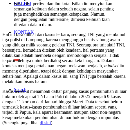
GALERI
istilah ibu pertiwi dan ibu kota. Istilah itu menyiratkan
semangat keibuan dalam sebuah negara, selain penting
juga menghadirkan semangat kebapakan. Namun,
dengan penguatan militerisme, dimensi keibuan kian
diredam dalam diam.
KONTAK
Hal ini bisa dilihat dari kasus terbaru, seorang TNI yang membunuh
tiga polisi di Lampung, karena mengganggu bisnis sabung ayam
yang diduga milik seorang pejabat TNI. Seorang prajurit aktif TNI,
bersenjata, kemudian ditekan oleh keadaan, hal pertama yang
dilakukan adalah membela dengan menodongkan senjata. Tidak
terpikir olehnya untuk berdialog secara kekeluargaan. Dalam
konteks menjaga pertahanan negara melawan penjajah,
mindset
itu
memang diperlukan, tetapi tidak dengan kehidupan masyarakat
sehari-hari. Apalagi dalam kasus ini, sang TNI juga bersalah karena
melakukan bisnis haram.
Search
Kasus tersebut menambah daftar panjang kasus pembunuhan di luar
hukum oleh aparat TNI atau Polri di tahun 2025 menjadi 9 kasus
dengan 11 korban dari Januari hingga Maret. Data tersebut belum
termasuk kasus-kasus pembunuhan di luar hukum seperti yang
terjadi di Papua, kala aparat keamanan maupun aktor non-negara
kerap melakukan pembunuhan di luar hukum dengan impunitas
(Selengkapnya lihat
di sini
).