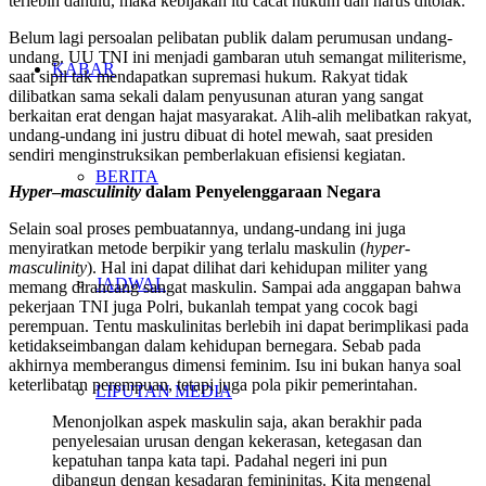
terlebih dahulu, maka kebijakan itu cacat hukum dan harus ditolak.
Belum lagi persoalan pelibatan publik dalam perumusan undang-
undang. UU TNI ini menjadi gambaran utuh semangat militerisme,
KABAR
saat sipil tak mendapatkan supremasi hukum. Rakyat tidak
dilibatkan sama sekali dalam penyusunan aturan yang sangat
berkaitan erat dengan hajat masyarakat. Alih-alih melibatkan rakyat,
undang-undang ini justru dibuat di hotel mewah, saat presiden
sendiri menginstruksikan pemberlakuan efisiensi kegiatan.
BERITA
Hyper
–
masculinity
dalam Penyelenggaraan Negara
Selain soal proses pembuatannya, undang-undang ini juga
menyiratkan metode berpikir yang terlalu maskulin (
hyper-
masculinity
). Hal ini dapat dilihat dari kehidupan militer yang
JADWAL
memang dirancang sangat maskulin. Sampai ada anggapan bahwa
pekerjaan TNI juga Polri, bukanlah tempat yang cocok bagi
perempuan. Tentu maskulinitas berlebih ini dapat berimplikasi pada
ketidakseimbangan dalam kehidupan bernegara. Sebab pada
akhirnya memberangus dimensi feminim. Isu ini bukan hanya soal
keterlibatan perempuan, tetapi juga pola pikir pemerintahan.
LIPUTAN MEDIA
Menonjolkan aspek maskulin saja, akan berakhir pada
penyelesaian urusan dengan kekerasan, ketegasan dan
kepatuhan tanpa kata tapi. Padahal negeri ini pun
dibangun dengan kesadaran femininitas. Kita mengenal