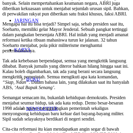
banyak. Selain mempertahankan keamanan negara, ABRI juga
diberikan kekuasaan untuk menjabat sejumlah urusan sipil. Bahkan,
di perwakilan rakyat pun diberikan satu fraksi khusus, faksi ABRI.
JARINGAN
Mengapa hal itu bisa terjadi? Simpel saja, sebab presiden saat itu,
Soeharto, memiliki gelar Mayor Jenderal. Sebuah pangkat tertinggi
dalam pangkalan bersenjata ABRI. Hal inilah yang menjadi amanat
reformasi ketika ribuan mahasiswa turun ke jalanan. 32 tahun
Soeharto menjabat, pola pikir militerisme menghantui
KARYA
pemerintahannya.
Tak ada kebebasan berpendapat, semua yang mengkritik langsung
dibabat. Banyak jurnalis yang diteror bahkan hilang hingga saat ini.
Kalau boleh digambarkan, tak ada yang berani secara langsung
mengkritik pemerintah. Semua mengikuti apa kata komandan,
BUKU
“Siap, Ndan”
. Dalam bahasa lain, yang dilakukan saat itu hanyalah
ABS,
‘Asal Bapak Senang’
.
Semangat semacam itu, bukanlah kehidupan demokratis. Presiden
menjabat seumur hidup, tak ada kata redup. Demo besar-besaran
1998 adalah upaya menggulingkan pemerintah sekaligus
NEWSLETTER
menyongsong kehidupan baru keluar dari bayang-bayang militer.
Sipil sudah selayaknya berdikari di negeri sendiri.
Cita-cita reformasi itu kian mendapatkan angin segar di bawah