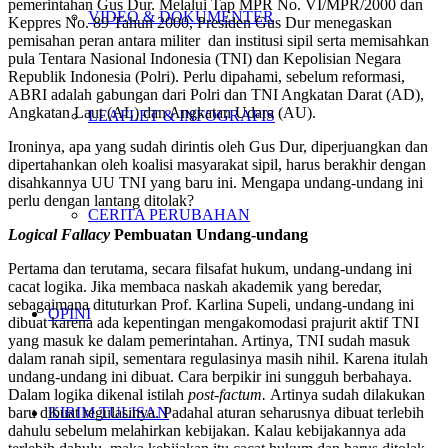
pemerintahan Gus Dur. Melalui Tap MPR No. VI/MPR/2000 dan
VIDEO & DOKUMENTER
Keppres No. 89 Tahun 2000, Presiden Gus Dur menegaskan
pemisahan peran antara militer dan institusi sipil serta memisahkan
pula Tentara Nasional Indonesia (TNI) dan Kepolisian Negara
Republik Indonesia (Polri). Perlu dipahami, sebelum reformasi,
ABRI adalah gabungan dari Polri dan TNI Angkatan Darat (AD),
Angkatan Laut (AL) dan Angkatan Udara (AU).
LEAFLET & INFOGRAFIS
Ironinya, apa yang sudah dirintis oleh Gus Dur, diperjuangkan dan
dipertahankan oleh koalisi masyarakat sipil, harus berakhir dengan
disahkannya UU TNI yang baru ini. Mengapa undang-undang ini
perlu dengan lantang ditolak?
CERITA PERUBAHAN
Logical Fallacy
Pembuatan Undang-undang
Pertama dan terutama, secara filsafat hukum, undang-undang ini
cacat logika. Jika membaca naskah akademik yang beredar,
sebagaimana dituturkan Prof. Karlina Supeli, undang-undang ini
OPINI
dibuat karena ada kepentingan mengakomodasi prajurit aktif TNI
yang masuk ke dalam pemerintahan. Artinya, TNI sudah masuk
dalam ranah sipil, sementara regulasinya masih nihil. Karena itulah
undang-undang ini dibuat. Cara berpikir ini sungguh berbahaya.
Dalam logika dikenal istilah
post-factum.
Artinya sudah dilakukan
baru dibuat regulasinya. Padahal aturan seharusnya dibuat terlebih
KIRIM TULISAN
dahulu sebelum melahirkan kebijakan. Kalau kebijakannya ada