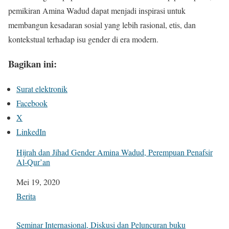
pemikiran Amina Wadud dapat menjadi inspirasi untuk
membangun kesadaran sosial yang lebih rasional, etis, dan
kontekstual terhadap isu gender di era modern.
Bagikan ini:
Surat elektronik
Facebook
X
LinkedIn
Hijrah dan Jihad Gender Amina Wadud, Perempuan Penafsir
Al-Qur’an
Tanggal
Mei 19, 2020
Sehubungan dengan
Berita
Seminar Internasional, Diskusi dan Peluncuran buku