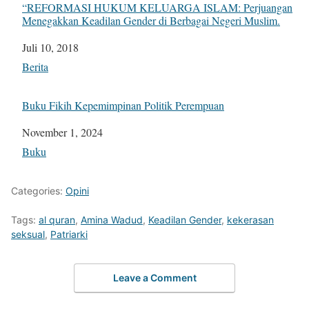
“REFORMASI HUKUM KELUARGA ISLAM: Perjuangan
Menegakkan Keadilan Gender di Berbagai Negeri Muslim.
Tanggal
Juli 10, 2018
Sehubungan dengan
Berita
Buku Fikih Kepemimpinan Politik Perempuan
Tanggal
November 1, 2024
Sehubungan dengan
Buku
Categories:
Opini
Tags:
al quran
,
Amina Wadud
,
Keadilan Gender
,
kekerasan
seksual
,
Patriarki
Leave a Comment