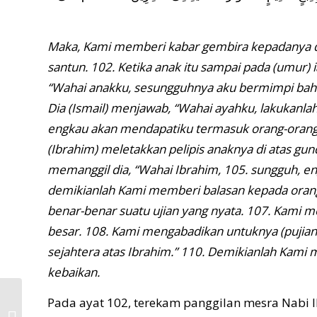
Maka, Kami memberi kabar gembira kepadanya den
santun. 102. Ketika anak itu sampai pada (umur) 
“Wahai anakku, sesungguhnya aku bermimpi ba
Dia (Ismail) menjawab, “Wahai ayahku, lakukanlah
engkau akan mendapatiku termasuk orang-orang sa
(Ibrahim) meletakkan pelipis anaknya di atas gu
memanggil dia, “Wahai Ibrahim, 105. sungguh, 
demikianlah Kami memberi balasan kepada orang
benar-benar suatu ujian yang nyata. 107. Kami
besar. 108. Kami mengabadikan untuknya (pujian
sejahtera atas Ibrahim.” 110. Demikianlah Kami
kebaikan.
Pada ayat 102, terekam panggilan mesra Nabi
Kurban Anak