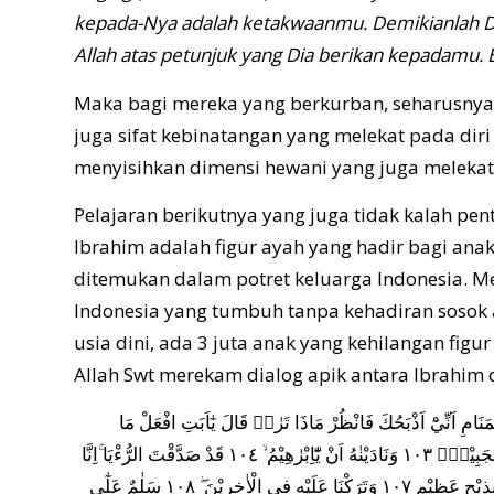
kepada-Nya adalah ketakwaanmu. Demikianlah
Allah atas petunjuk yang Dia berikan kepadamu.
Maka bagi mereka yang berkurban, seharusnya
juga sifat kebinatangan yang melekat pada diri
menyisihkan dimensi hewani yang juga melekat p
Pelajaran berikutnya yang juga tidak kalah pe
Ibrahim adalah figur ayah yang hadir bagi anak 
ditemukan dalam potret keluarga Indonesia. M
Indonesia yang tumbuh tanpa kehadiran sosok 
usia dini, ada 3 juta anak yang kehilangan figu
Allah Swt merekam dialog apik antara Ibrahim 
ِّيْٓ اَرٰى فِى الْمَنَامِ اَنِّيْٓ اَذْبَحُكَ فَانْظُرْ مَاذَا تَرٰىۗ قَالَ يٰٓاَبَتِ افْعَلْ مَا
تُؤْمَرُۖ سَتَجِدُنِيْٓ اِنْ شَاۤءَ اللّٰهُ مِنَ الصّٰبِرِيْنَ ١٠٢ فَلَمَّآ اَسْلَمَا وَتَلَّهٗ لِلْجَبِيْنِۚ ١٠٣ وَنَادَيْنٰهُ اَنْ يّٰٓاِبْرٰهِيْمُ ۙ ١٠٤ قَدْ صَدَّقْتَ الرُّءْيَا ۚاِنَّا
كَذٰلِكَ نَجْزِى الْمُحْسِنِيْنَ ١٠٥ اِنَّ هٰذَا لَهُوَ الْبَلٰۤؤُا الْمُبِيْنُ ١٠٦ وَفَدَيْنٰهُ بِذِبْحٍ عَظِيْمٍ ١٠٧ وَتَرَكْنَا عَلَيْهِ فِى الْاٰخِرِيْنَ ۖ ١٠٨ سَلٰمٌ عَلٰٓى