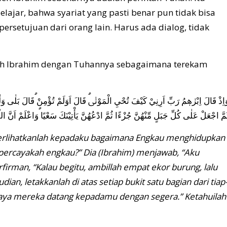
belajar, bahwa syariat yang pasti benar pun tidak bisa
rsetujuan dari orang lain. Harus ada dialog, tidak
 kisah Ibrahim dengan Tuhannya sebagaimana terekam
اِذْ قَالَ اِبْرٰهٖمُ رَبِّ اَرِنِيْ كَيْفَ تُحْيِ الْمَوْتٰىۗ قَالَ اَوَلَمْ تُؤْمِنْ ۗقَالَ بَلٰى وَلٰكِ
مَّ اجْعَلْ عَلٰى كُلِّ جَبَلٍ مِّنْهُنَّ جُزْءًا ثُمَّ ادْعُهُنَّ يَأْتِيْنَكَ سَعْيًا ۗوَاعْلَمْ اَنَّ اللّٰهَ
, perlihatkanlah kepadaku bagaimana Engkau menghidupkan
m percayakah engkau?” Dia (Ibrahim) menjawab, “Aku
erfirman, “Kalau begitu, ambillah empat ekor burung, lalu
n, letakkanlah di atas setiap bukit satu bagian dari tiap
iscaya mereka datang kepadamu dengan segera.” Ketahuilah