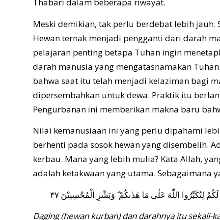
Thabari dalam beberapa riwayat.
Meski demikian, tak perlu berdebat lebih jauh
Hewan ternak menjadi pengganti dari darah ma
pelajaran penting betapa Tuhan ingin menetapk
darah manusia yang mengatasnamakan Tuhan. K
bahwa saat itu telah menjadi kelaziman bagi
dipersembahkan untuk dewa. Praktik itu berla
Pengurbanan ini memberikan makna baru bahwa
Nilai kemanusiaan ini yang perlu dipahami leb
berhenti pada sosok hewan yang disembelih. 
kerbau. Mana yang lebih mulia? Kata Allah, ya
adalah ketakwaan yang utama. Sebagaimana yan
 لَكُمْ لِتُكَبِّرُوا اللّٰهَ عَلٰى مَا هَدٰىكُمْ ۗ وَبَشِّرِ الْمُحْسِنِيْنَ ٣٧
Daging (hewan kurban) dan darahnya itu sekali-ka