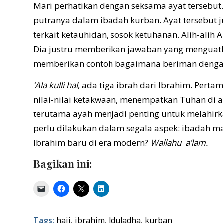
Mari perhatikan dengan seksama ayat tersebut
putranya dalam ibadah kurban. Ayat tersebut 
terkait ketauhidan, sosok ketuhanan. Alih-alih
Dia justru memberikan jawaban yang menguatkan
memberikan contoh bagaimana beriman dengan
‘Ala kulli hal
, ada tiga ibrah dari Ibrahim. Per
nilai-nilai ketakwaan, menempatkan Tuhan di at
terutama ayah menjadi penting untuk melahirka
perlu dilakukan dalam segala aspek: ibadah 
Ibrahim baru di era modern?
Wallahu a’lam.
Bagikan ini:
Tags:
haji
,
ibrahim
,
Iduladha
,
kurban