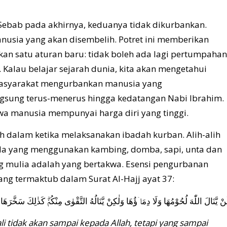
. Sebab pada akhirnya, keduanya tidak dikurbankan.
nusia yang akan disembelih. Potret ini memberikan
an satu aturan baru: tidak boleh ada lagi pertumpahan
alau belajar sejarah dunia, kita akan mengetahui
 masyarakat mengurbankan manusia yang
ngsung terus-menerus hingga kedatangan Nabi Ibrahim.
 manusia mempunyai harga diri yang tinggi.
ih dalam ketika melaksanakan ibadah kurban. Alih-alih
Ada yang menggunakan kambing, domba, sapi, unta dan
ng mulia adalah yang bertakwa. Esensi pengurbanan
g termaktub dalam Surat Al-Hajj ayat 37:
نْ يَّنَالَ اللّٰهَ لُحُوْمُهَا وَلَا دِمَاۤؤُهَا وَلٰكِنْ يَّنَالُهُ التَّقْوٰى مِنْكُمْۗ كَذٰلِكَ سَخَّرَهَا
li tidak akan sampai kepada Allah, tetapi yang sampai