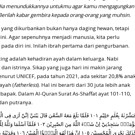
 Dia menundukkannya untukmu agar kamu mengagungkan
 Berilah kabar gembira kepada orang-orang yang muhsin.
 yang dikurbankan bukan hanya daging hewan, tetapi
 ini. Agar sepenuhnya menjadi manusia, kita perlu
ada diri ini. Inilah ibrah pertama dari pengurbanan.
nting adalah kehadiran ayah dalam keluarga. Nabi
dan istrinya. Sikap yang juga hari ini makin jarang
enurut UNICEF, pada tahun 2021, ada sekitar 20,8% ana
ayah (
fatherless
). Hal ini berarti dari 30 juta lebih anak
r bapak. Dalam Al-Quran Surat As-Shaffat ayat 101-110,
dan putranya.
فَبَشَّرْنٰهُ بِغُلٰمٍ حَلِيْمٍ ١٠١ فَلَمَّا بَلَغَ مَعَهُ السَّعْيَ قَالَ يٰبُنَيَّ اِن