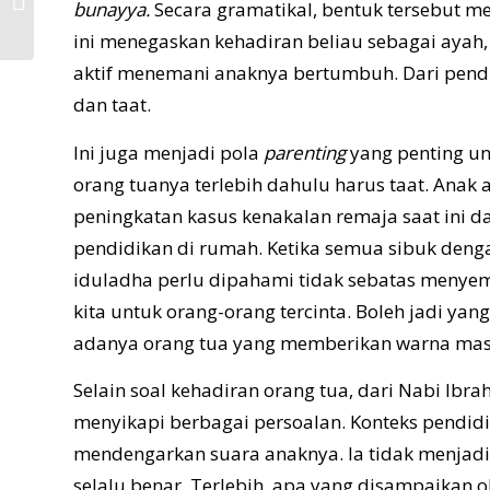
bunayya.
Secara gramatikal, bentuk tersebut me
Perempuan
ini menegaskan kehadiran beliau sebagai ayah, b
aktif menemani anaknya bertumbuh. Dari pendi
dan taat.
Ini juga menjadi pola
parenting
yang penting un
orang tuanya terlebih dahulu harus taat. Anak 
peningkatan kasus kenakalan remaja saat ini d
pendidikan di rumah. Ketika semua sibuk deng
iduladha perlu dipahami tidak sebatas menyem
kita untuk orang-orang tercinta. Boleh jadi ya
adanya orang tua yang memberikan warna masa
Selain soal kehadiran orang tua, dari Nabi Ibr
menyikapi berbagai persoalan. Konteks pendidi
mendengarkan suara anaknya. Ia tidak menjadi 
selalu benar. Terlebih, apa yang disampaikan o