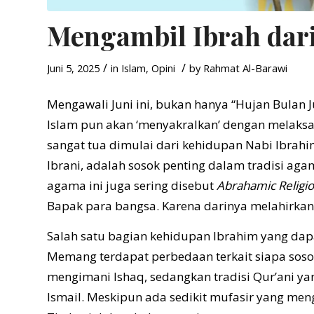
Mengambil Ibrah dar
/
/
Juni 5, 2025
in
Islam
,
Opini
by
Rahmat Al-Barawi
Mengawali Juni ini, bukan hanya “Hujan Bulan J
Islam pun akan ‘menyakralkan’ dengan melaksa
sangat tua dimulai dari kehidupan Nabi Ibra
Ibrani, adalah sosok penting dalam tradisi agam
agama ini juga sering disebut
Abrahamic Religi
Bapak para bangsa. Karena darinya melahirkan 
Salah satu bagian kehidupan Ibrahim yang dap
Memang terdapat perbedaan terkait siapa sosok
mengimani Ishaq, sedangkan tradisi Qur’ani ya
Ismail. Meskipun ada sedikit mufasir yang men