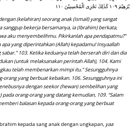
ٰهِيْمَ ١٠٩ كَذٰلِكَ نَجْزِى الْمُحْسِنِيْنَ ١١٠
gan (kelahiran) seorang anak (Ismail) yang sangat
ia sanggup bekerja bersamanya, ia (Ibrahim) berkata,
hwa aku menyembelihmu. Pikirkanlah apa pendapatmu?”
 apa yang diperintahkan (Allah) kepadamu! Insyaallah
bar.” 103. Ketika keduanya telah berserah diri dan dia
ndukan (untuk melaksanakan perintah Allah), 104. Kami
engkau telah membenarkan mimpi itu.” Sesungguhnya
-orang yang berbuat kebaikan. 106. Sesungguhnya ini
 menebusnya dengan seekor (hewan) sembelihan yang
) pada orang-orang yang datang kemudian, 109. “Salam
 memberi balasan kepada orang-orang yang berbuat
 Ibrahim kepada sang anak dengan ungkapan,
yaa