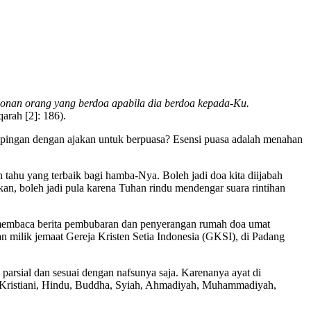
an orang yang berdoa apabila dia berdoa kepada-Ku.
arah [2]: 186).
ampingan dengan ajakan untuk berpuasa? Esensi puasa adalah menahan
tahu yang terbaik bagi hamba-Nya. Boleh jadi doa kita diijabah
an, boleh jadi pula karena Tuhan rindu mendengar suara rintihan
lah membaca berita pembubaran dan penyerangan rumah doa umat
milik jemaat Gereja Kristen Setia Indonesia (GKSI), di Padang
 parsial dan sesuai dengan nafsunya saja. Karenanya ayat di
mat Kristiani, Hindu, Buddha, Syiah, Ahmadiyah, Muhammadiyah,