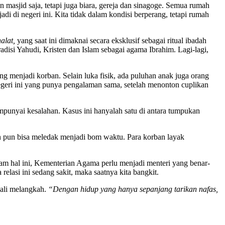
 masjid saja, tetapi juga biara, gereja dan sinagoge. Semua rumah
di di negeri ini. Kita tidak dalam kondisi berperang, tetapi rumah
halat,
yang saat ini dimaknai secara eksklusif sebagai ritual ibadah
disi Yahudi, Kristen dan Islam sebagai agama Ibrahim. Lagi-lagi,
g menjadi korban. Selain luka fisik, ada puluhan anak juga orang
geri ini yang punya pengalaman sama, setelah menonton cuplikan
punyai kesalahan. Kasus ini hanyalah satu di antara tumpukan
an pun bisa meledak menjadi bom waktu. Para korban layak
lam hal ini, Kementerian Agama perlu menjadi menteri yang benar-
lasi ini sedang sakit, maka saatnya kita bangkit.
bali melangkah.
“Dengan hidup yang hanya sepanjang tarikan nafas,