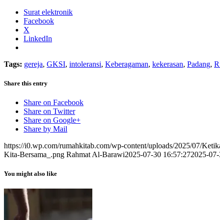
Surat elektronik
Facebook
X
LinkedIn
Tags:
gereja
,
GKSI
,
intoleransi
,
Keberagaman
,
kekerasan
,
Padang
,
R
Share this entry
Share on Facebook
Share on Twitter
Share on Google+
Share by Mail
https://i0.wp.com/rumahkitab.com/wp-content/uploads/2025/07/Ke
Kita-Bersama_.png
Rahmat Al-Barawi
2025-07-30 16:57:27
2025-07-
You might also like