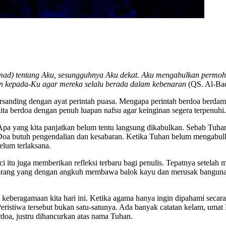
) tentang Aku, sesungguhnya Aku dekat. Aku mengabulkan permohon
n kepada-Ku agar mereka selalu berada dalam kebenaran
(QS. Al-Baq
bersanding dengan ayat perintah puasa. Mengapa perintah berdoa berd
ita berdoa dengan penuh luapan nafsu agar keinginan segera terpenuhi.
Apa yang kita panjatkan belum tentu langsung dikabulkan. Sebab Tuhan 
 Doa butuh pengendalian dan kesabaran. Ketika Tuhan belum mengabulk
elum terlaksana.
uci itu juga memberikan refleksi terbaru bagi penulis. Tepatnya sete
 orang yang dengan angkuh membawa balok kayu dan merusak bangunan 
ra keberagamaan kita hari ini. Ketika agama hanya ingin dipahami secara
. Peristiwa tersebut bukan satu-satunya. Ada banyak catatan kelam, u
doa, justru dihancurkan atas nama Tuhan.