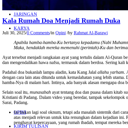
JARINGAN
Kala Rumah Doa Menjadi Rumah Duka
KARYA
Juli 30, 2025
/
0 Comments
/
in
Opini
/
by
Rahmat Al-Barawi
Apabila hamba-hamba-Ku bertanya kepadamu (Nabi Muhammad
Maka, hendaklah mereka memenuhi (perintah)-Ku dan berima
Ayat tersebut menjadi rangkaian ayat yang tertulis dalam Al-Quran 
dan mengendalikan hawa nafsu, termasuk dalam berdoa. Sering kali k
Padahal doa bukanlah lampu aladin, kata Kang Jalal
allahu yarham.
dengan cara lain atau ditunda untuk kemaslahatan yang lebih utama.
hamba-Nya di malam hari. Intinya, ada banyak alasan mengapa doa b
Selain soal itu,
munasabah
ayat tentang doa dan puasa dalam kitab s
Kristiani di Padang. Dalam video yang beredar, tampak sekelompok
Sarai, Padang.
OPINI
Ini bukan lagi soal oknum, tetapi ada masalah sistemik dari ca
atas menjadi relevan untuk kita renungkan dalam kejadian ini
penghayat kepercayaan, yang rumah ibadah, tempat mereka ber
KIRIM TULISAN