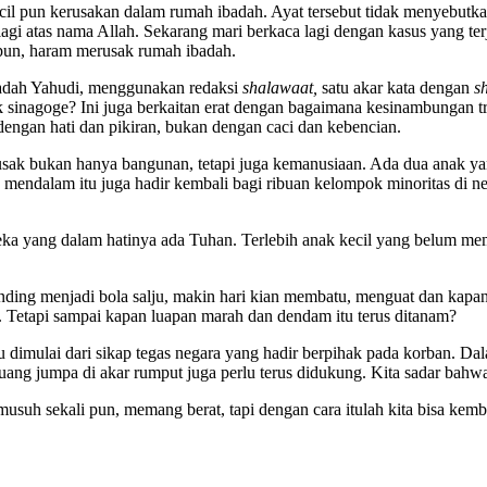
cil pun kerusakan dalam rumah ibadah. Ayat tersebut tidak menyebutkan
gi atas nama Allah. Sekarang mari berkaca lagi dengan kasus yang terja
i pun, haram merusak rumah ibadah.
ibadah Yahudi, menggunakan redaksi
shalawaat,
satu akar kata dengan
s
 sinagoge? Ini juga berkaitan erat dengan bagaimana kesinambungan tra
engan hati dan pikiran, bukan dengan caci dan kebencian.
usak bukan hanya bangunan, tetapi juga kemanusiaan. Ada dua anak yan
endalam itu juga hadir kembali bagi ribuan kelompok minoritas di ne
ka yang dalam hatinya ada Tuhan. Terlebih anak kecil yang belum mem
elinding menjadi bola salju, makin hari kian membatu, menguat dan kap
h. Tetapi sampai kapan luapan marah dan dendam itu terus ditanam?
 dimulai dari sikap tegas negara yang hadir berpihak pada korban. Da
ng jumpa di akar rumput juga perlu terus didukung. Kita sadar bahwa re
usuh sekali pun, memang berat, tapi dengan cara itulah kita bisa kem