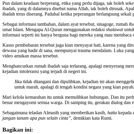
Pun dalam keadaan berperang, etika yang perlu dijaga, tak boleh seke
ibadah, yang di dalamnya disebut nama Allah, tak boleh dirusak. Apala
ibadah terus diserang. Padahal ketika peperangan berlangsung sekal
Sebagai informasi tambahan, dalam ayat tersebut, sinagoge, rumah 
umat Islam. Mengapa Al-Quran menggunakan redaksi
shalawat
untuk
informasi seperti ini hanya berguna bagi mereka yang mau membaca d
Kasus pembubaran tersebut juga kian menyayat hati, karena yang dir
dewasa yang hadir di sana, mempunyai trauma mendalam. Luka yang m
video amukan massa tersebut.
Menghancurkan rumah ibadah saja terlarang, apalagi menyerang mere
kejadian intoleransi yang terjadi di negeri ini.
Jika tidak ditangani dan dipulihkan, kejadian ini akan mengg
untuk marah, apalagi di tengah kondisi negara yang kian paya
Mari kelola kemarahan itu untuk memulihkan hubungan. Dan itu perlu
benar mengayomi semua warga. Di samping itu, gerakan dialog dan rua
Sebagaimana teladan Almasih yang memberikan kasih,
hatta
kepada m
jangan tanam apa pun selain cinta”
, demikian kata Rumi.
Bagikan ini: