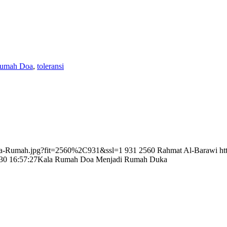
umah Doa
,
toleransi
tika-Rumah.jpg?fit=2560%2C931&ssl=1
931
2560
Rahmat Al-Barawi
ht
30 16:57:27
Kala Rumah Doa Menjadi Rumah Duka