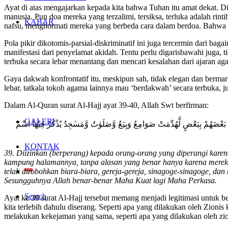
Ayat di atas mengajarkan kepada kita bahwa Tuhan itu amat dekat. Dia
manusia. Pun doa mereka yang terzalimi, tersiksa, terluka adalah rin
KABAR
nafsu, menghormati mereka yang berbeda cara dalam berdoa. Bahwa ki
Pola pikir dikotomis-parsial-diskriminatif ini juga tercermin dari 
manifestasi dari penyelamat akidah. Tentu perlu digarisbawahi juga,
terbuka secara lebar menantang dan mencari kesalahan dari ajaran aga
Gaya dakwah konfrontatif itu, meskipun sah, tidak elegan dan bermar
lebar, tatkala tokoh agama lainnya mau ‘berdakwah’ secara terbuka, 
Dalam Al-Quran surat Al-Hajj ayat 39-40, Allah Swt berfirman:
GALERI
ْا رَبُّنَا اللّٰهُ ۗوَلَوْلَا دَفْعُ اللّٰهِ النَّاسَ بَعْضَهُمْ بِبَعْضٍ لَّهُدِّمَتْ صَوَامِعُ وَبِيَعٌ وَّصَلَوٰتٌ وَّمَسٰجِدُ يُذْكَرُ فِيْهَا اسْمُ
KONTAK
39. Diizinkan (berperang) kepada orang-orang yang diperangi kare
kampung halamannya, tanpa alasan yang benar hanya karena mereka 
telah dirobohkan biara-biara, gereja-gereja, sinagoge-sinagoge, d
Sesungguhnya Allah benar-benar Maha Kuat lagi Maha Perkasa.
Search
Ayat ke 39 surat Al-Hajj tersebut memang menjadi legitimasi untuk
kita terlebih dahulu diserang. Seperti apa yang dilakukan oleh Zioni
melakukan kekejaman yang sama, seperti apa yang dilakukan oleh zion