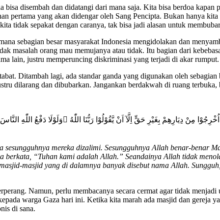
 bisa disembah dan didatangi dari mana saja. Kita bisa berdoa kapan p
tihan pertama yang akan didengar oleh Sang Pencipta. Bukan hanya kita 
ta tidak sepakat dengan caranya, tak bisa jadi alasan untuk membubar
bagaimana sebagian besar masyarakat Indonesia mengidolakan dan menyam
 tidak masalah orang mau memujanya atau tidak. Itu bagian dari kebeb
ma lain, justru memperuncing diskriminasi yang terjadi di akar rumput.
tabat. Ditambah lagi, ada standar ganda yang digunakan oleh sebagian 
justru dilarang dan dibubarkan. Jangankan berdakwah di ruang terbuka, 
يُقَاتَلُوْنَ بِاَنَّهُمْ ظُلِمُوْاۗ وَاِنَّ اللّٰهَ عَلٰى نَصْرِهِمْ لَقَدِيْرٌ ۙ ٣٩ ۨالَّذِيْنَ اُخْرِجُوْا مِنْ دِيَارِهِمْ بِغَيْرِ حَقٍّ اِلَّآ اَنْ يَّقُوْلُو
na sesungguhnya mereka dizalimi. Sesungguhnya Allah benar-benar Ma
berkata, “Tuhan kami adalah Allah.” Seandainya Allah tidak menola
an masjid-masjid yang di dalamnya banyak disebut nama Allah. Sungg
 berperang. Namun, perlu membacanya secara cermat agar tidak menjadi
s kepada warga Gaza hari ini. Ketika kita marah ada masjid dan gereja 
is di sana.