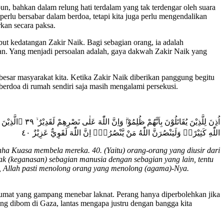
un, bahkan dalam relung hati terdalam yang tak terdengar oleh suara
perlu bersabar dalam berdoa, tetapi kita juga perlu mengendalikan
kan secara paksa.
but kedatangan Zakir Naik. Bagi sebagian orang, ia adalah
asan. Yang menjadi persoalan adalah, gaya dakwah Zakir Naik yang
besar masyarakat kita. Ketika Zakir Naik diberikan panggung begitu
berdoa di rumah sendiri saja masih mengalami persekusi.
اُذِنَ لِلَّذِيْنَ 
اللّٰهِ كَثِيْرًاۗ وَلَيَنْصُرَنَّ اللّٰهُ مَنْ يَّنْصُرُهٗۗ اِنَّ اللّٰهَ لَقَوِيٌّ عَزِيْزٌ ٤٠
ha Kuasa membela mereka. 40. (Yaitu) orang-orang yang diusir dari
k (keganasan) sebagian manusia dengan sebagian yang lain, tentu
uh, Allah pasti menolong orang yang menolong (agama)-Nya.
 umat yang gampang menebar laknat. Perang hanya diperbolehkan jika
yang dibom di Gaza, lantas mengapa justru dengan bangga kita