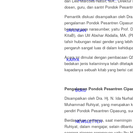
dan Lies-Marcoes-Natsir, MA., Direktur E
dosen, guru, dan santri Pondok Pesant
Pemantik diskusi disampaikan oleh Dra.
pengalaman Pondok Pesantren Cipasung
bersama para narasumber, yaitu Prof
JARINGAN
KitaB), dan Ulil Abshar Abdalla, MA.
tafsir hubungan relasi gender yang leb
pengaruh sangat luas di dalam kehidup
Acara ini dimulai dengan pembacaan Q
KARYA
bedakan jenis kelaminnya telah diteta
kepadanya sebuah kitab yang berisi ca
Pengalaman Pondok Pesantren Cipa
BUKU
Disampaikan oleh Dra. Hj. N. Ida Nurha
Muhammad Ruhiyat, yang merupakan kak
pendiri Pondok Pesantren Cipasung, su
Berdasarkan ceritanya, saat memimpin
NEWSLETTER
Ruhiyat, dalam mengajar, selain dibant
seorang ajengan perempuan yaitu Ibu 