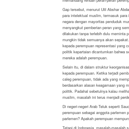
memandang rendah peran-peran perem
Gap tersebut, menurut Ulil Abshar Abda
para intelektual muslim, termasuk para
negara dengan mayoritas penduduk mus
menyangkut pemberian peran yang sema
dilakukan tanpa terlebih dulu meminta p
mungkin tidak semuanya akan sepakat. 
kepada perempuan representasi yang cu
politik kepartaian dicantumkan bahwa s
mereka adalah perempuan.
Selain itu, di dalam struktur keorganisa
kepada perempuan. Ketika terjadi pemb
caleg perempuan, tidak ada yang mempe
berdasarkan alasan keagamaan yang me
politik. Padahal sebetulnya kalau meli
muslim, masalah ini terus menjadi perd
Di negeri-negeri Arab Teluk seperti Sa
perempuan sebagai anggota parlemen p
parlemen? Apakah perempuan mempun
Tetapi di Indonesia, masalah-masalah s