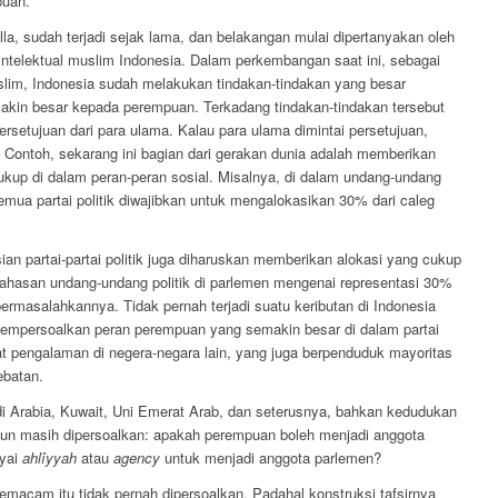
puan.
lla, sudah terjadi sejak lama, dan belakangan mulai dipertanyakan oleh
 intelektual muslim Indonesia. Dalam perkembangan saat ini, sebagai
lim, Indonesia sudah melakukan tindakan-tindakan yang besar
kin besar kepada perempuan. Terkadang tindakan-tindakan tersebut
ersetujuan dari para ulama. Kalau para ulama dimintai persetujuan,
Contoh, sekarang ini bagian dari gerakan dunia adalah memberikan
kup di dalam peran-peran sosial. Misalnya, di dalam undang-undang
emua partai politik diwajibkan untuk mengalokasikan 30% dari caleg
sian partai-partai politik juga diharuskan memberikan alokasi yang cukup
ahasan undang-undang politik di parlemen mengenai representasi 30%
rmasalahkannya. Tidak pernah terjadi suatu keributan di Indonesia
mpersoalkan peran perempuan yang semakin besar di dalam partai
hat pengalaman di negera-negara lain, yang juga berpenduduk mayoritas
ebatan.
udi Arabia, Kuwait, Uni Emerat Arab, dan seterusnya, bahkan kedudukan
un masih dipersoalkan: apakah perempuan boleh menjadi anggota
yai
ahlîyyah
atau
agency
untuk menjadi anggota parlemen?
emacam itu tidak pernah dipersoalkan. Padahal konstruksi tafsirnya