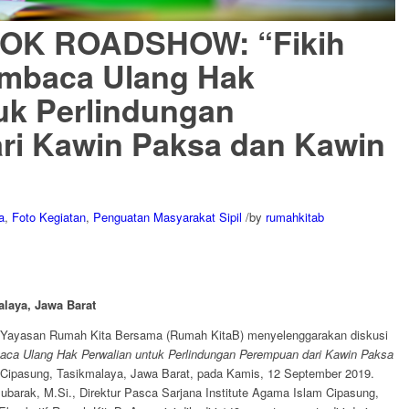
K ROADSHOW: “Fikih
embaca Ulang Hak
uk Perlindungan
ri Kawin Paksa dan Kawin
a
,
Foto Kegiatan
,
Penguatan Masyarakat Sipil
/
by
rumahkitab
alaya,
Jawa Barat
 Yayasan Rumah Kita Bersama (Rumah KitaB) menyelenggarakan diskusi
baca Ulang Hak Perwalian untuk Perlindungan Perempuan dari Kawin Paksa
 Cipasung, Tasikmalaya, Jawa Barat, pada Kamis, 12 September 2019.
barak, M.Si., Direktur Pasca Sarjana Institute Agama Islam Cipasung,