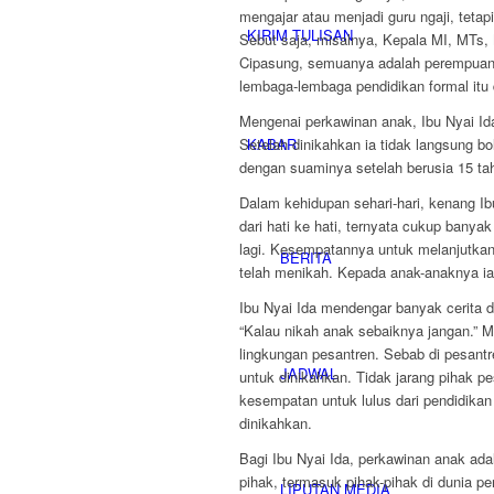
mengajar atau menjadi guru ngaji, teta
KIRIM TULISAN
Sebut saja, misalnya, Kepala MI, MTs
Cipasung, semuanya adalah perempuan
lembaga-lembaga pendidikan formal itu d
Mengenai perkawinan anak, Ibu Nyai Ida
KABAR
Setelah dinikahkan ia tidak langsung 
dengan suaminya setelah berusia 15 t
Dalam kehidupan sehari-hari, kenang Ibu
dari hati ke hati, ternyata cukup banya
lagi. Kesempatannya untuk melanjutkan p
BERITA
telah menikah. Kepada anak-anaknya ia 
Ibu Nyai Ida mendengar banyak cerita d
“Kalau nikah anak sebaiknya jangan.” 
lingkungan pesantren. Sebab di pesantr
JADWAL
untuk dinikahkan. Tidak jarang pihak p
kesempatan untuk lulus dari pendidikan
dinikahkan.
Bagi Ibu Nyai Ida, perkawinan anak ad
pihak, termasuk pihak-pihak di dunia 
LIPUTAN MEDIA