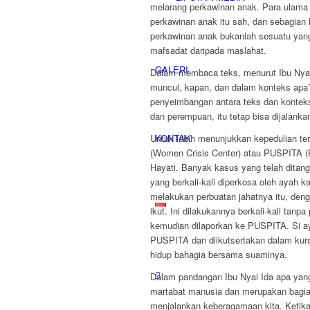
melarang perkawinan anak. Para ulam
perkawinan anak itu sah, dan sebagian
perkawinan anak bukanlah sesuatu yan
mafsadat daripada maslahat.
GALERI
Dalam membaca teks, menurut Ibu Nyai I
muncul, kapan, dan dalam konteks apa?
penyeimbangan antara teks dan kontek
dan perempuan, itu tetap bisa dijalanka
KONTAK
Untuk lebih menunjukkan kepedulian t
(Women Crisis Center) atau PUSPITA (
Hayati. Banyak kasus yang telah ditan
yang berkali-kali diperkosa oleh ayah k
melakukan perbuatan jahatnya itu, deng
ikut. Ini dilakukannya berkali-kali tanp
kemudian dilaporkan ke PUSPITA. Si aya
PUSPITA dan diikutsertakan dalam kursu
hidup bahagia bersama suaminya.
Dalam pandangan Ibu Nyai Ida apa yang
martabat manusia dan merupakan bagian
menjalankan keberagamaan kita. Ketika 