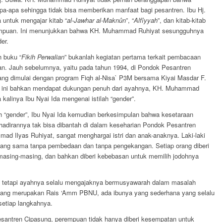
a-apa sehingga tidak bisa memberikan manfaat bagi pesantren. Ibu Hj.
 untuk mengajar kitab “
al-Jawhar al-Maknûn
”, “
Alfîyyah
”, dan kitab-kitab
perempuan. Ini menunjukkan bahwa KH. Muhammad Ruhiyat sesungguhnya
er.
h buku “
Fikih Perwalian
” bukanlah kegiatan pertama terkait pembacaan
an. Jauh sebelumnya, yaitu pada tahun 1994, di Pondok Pesantren
ang dimulai dengan program Fiqh al-Nisa` P3M bersama Kiyai Masdar F.
 ini bahkan mendapat dukungan penuh dari ayahnya, KH. Muhammad
 kalinya Ibu Nyai Ida mengenai istilah “gender”.
 “gender”, Ibu Nyai Ida kemudian berkesimpulan bahwa kesetaraan
ehadirannya tak bisa dibantah di dalam keseharian Pondok Pesantren
ad Ilyas Ruhiyat, sangat menghargai istri dan anak-anaknya. Laki-laki
ang sama tanpa pembedaan dan tanpa pengekangan. Setiap orang diberi
asing-masing, dan bahkan diberi kebebasan untuk memilih jodohnya
 tetapi ayahnya selalu mengajaknya bermusyawarah dalam masalah
yang merupakan Rais ‘Amm PBNU, ada ibunya yang sederhana yang selalu
etiap langkahnya.
antren Cipasung, perempuan tidak hanya diberi kesempatan untuk