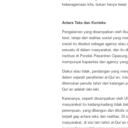
keberagamaan kita, bukan hanya lewat s
Antara Teks dan Konteks
Pengalaman yang disampaikan oleh Ibu 
teori, tetapi dari realitas sosial yan
sosial itu disebut sebagai
agency
atau
sesuatu di dalam masyarakat, dan itu d
institusi di Pondok Pesantren Cipasung
mempunyai kapasitas dan
agency
yang 
Diakui atau tidak, pandangan yang mengu
dalam sejarah penafsiran al-Qur`an, mi
ditemukan penulis tafsir dari kalangan 
Qur`an adalah laki-laki.
Karenanya, seperti disampaikan oleh U
masyarakat itu kadang-kadang tidak
ba
perempuan, yang dibangun dan ditulis 
terjadi gap antara teks dan realitas. D
masyarakat, di sisi lain tafsir al-Qur`