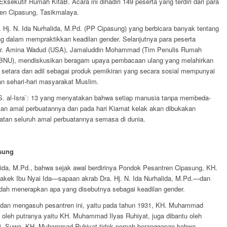
ksekutif Rumah KitaB. Acara ini dihadiri 149 peserta yang terdiri dari para
ren Cipasung, Tasikmalaya.
 Hj. N. Ida Nurhalida, M.Pd. (PP Cipasung) yang berbicara banyak tentang
 dalam mempraktikkan keadilan gender. Selanjutnya para peserta
. Dr. Amina Wadud (USA), Jamaluddin Mohammad (Tim Penulis Rumah
 (PBNU), mendiskusikan beragam upaya pembacaan ulang yang melahirkan
ih setara dan adil sebagai produk pemikiran yang secara sosial mempunyai
an sehari-hari masyarakat Muslim.
S. al-Isra`: 13 yang menyatakan bahwa setiap manusia tanpa membeda-
pkan amal perbuatannya dan pada hari Kiamat kelak akan dibukakan
tatan seluruh amal perbuatannya semasa di dunia.
sung
lida, M.Pd., bahwa sejak awal berdirinya Pondok Pesantren Cipasung, KH.
ek Ibu Nyai Ida—sapaan akrab Dra. Hj. N. Ida Nurhalida, M.Pd.—dan
dah menerapkan apa yang disebutnya sebagai keadilan gender.
 dan mengasuh pesantren ini, yaitu pada tahun 1931, KH. Muhammad
u oleh putranya yaitu KH. Muhammad Ilyas Ruhiyat, juga dibantu oleh
Hj. Suwa. KH. Muhammad Ruhiyat tidak pernah beranggapan bahwa