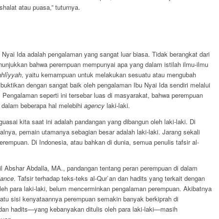
halat atau puasa,” tuturnya.
Nyai Ida adalah pengalaman yang sangat luar biasa. Tidak berangkat dari
g menunjukkan bahwa perempuan mempunyai apa yang dalam istilah ilmu-ilmu
ahlîyyah
, yaitu kemampuan untuk melakukan sesuatu atau mengubah
ibuktikan dengan sangat baik oleh pengalaman Ibu Nyai Ida sendiri melalui
. Pengalaman seperti ini tersebar luas di masyarakat, bahwa perempuan
dalam beberapa hal melebihi
agency
laki-laki.
asai kita saat ini adalah pandangan yang dibangun oleh laki-laki. Di
salnya, pemain utamanya sebagian besar adalah laki-laki. Jarang sekali
perempuan. Di Indonesia, atau bahkan di dunia, semua penulis tafsir al-
lil Abshar Abdalla, MA., pandangan tentang peran perempuan di dalam
lance
. Tafsir terhadap teks-teks al-Qur`an dan hadits yang terkait dengan
oleh para laki-laki, belum mencerminkan pengalaman perempuan. Akibatnya
i satu sisi kenyataannya perempuan semakin banyak berkiprah di
an dan hadits—yang kebanyakan ditulis oleh para laki-laki—masih