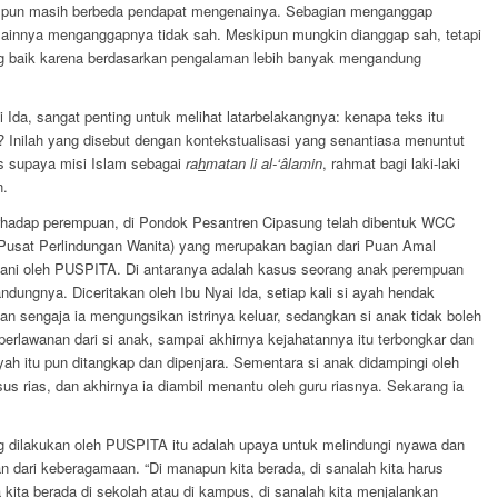
a pun masih berbeda pendapat mengenainya. Sebagian menganggap
 lainnya menganggapnya tidak sah. Meskipun mungkin dianggap sah, tetapi
g baik karena berdasarkan pengalaman lebih banyak mengandung
da, sangat penting untuk melihat latarbelakangnya: kenapa teks itu
 Inilah yang disebut dengan kontekstualisasi yang senantiasa menuntut
s supaya misi Islam sebagai
ra
h
matan li al-‘âlamin
, rahmat bagi laki-laki
n.
erhadap perempuan, di Pondok Pesantren Cipasung telah dibentuk WCC
Pusat Perlindungan Wanita) yang merupakan bagian dari Puan Amal
gani oleh PUSPITA. Di antaranya adalah kasus seorang anak perempuan
andungnya. Diceritakan oleh Ibu Nyai Ida, setiap kali si ayah hendak
an sengaja ia mengungsikan istrinya keluar, sedangkan si anak tidak boleh
a perlawanan dari si anak, sampai akhirnya kejahatannya itu terbongkar dan
h itu pun ditangkap dan dipenjara. Sementara si anak didampingi oleh
s rias, dan akhirnya ia diambil menantu oleh guru riasnya. Sekarang ia
 dilakukan oleh PUSPITA itu adalah upaya untuk melindungi nyawa dan
 dari keberagamaan. “Di manapun kita berada, di sanalah kita harus
kita berada di sekolah atau di kampus, di sanalah kita menjalankan