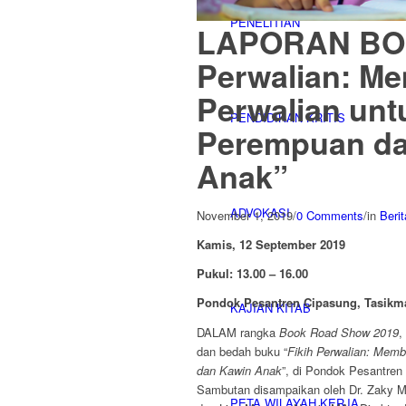
PENELITIAN
LAPORAN BOO
Perwalian: M
Perwalian unt
PENDIDIKAN KRITIS
Perempuan da
Anak”
ADVOKASI
November 1, 2019
/
0 Comments
/
in
Berit
Kamis, 12 September 2019
Pukul:
13
.00 –
16
.
00
Pondok Pesantren Cipasung,
Tasikm
KAJIAN KITAB
DALAM rangka
Book Road Show 2019
,
dan bedah buku “
Fikih Perwalian: Mem
dan Kawin Anak
”, di Pondok Pesantren
Sambutan disampaikan oleh Dr. Zaky Mu
PETA WILAYAH KERJA