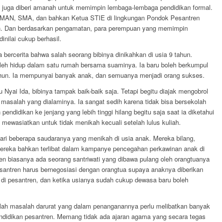
pi juga diberi amanah untuk memimpin lembaga-lembaga pendidikan formal.
, MAN, SMA, dan bahkan Ketua STIE di lingkungan Pondok Pesantren
. Dan berdasarkan pengamatan, para perempuan yang memimpin
inilai cukup berhasil.
 bercerita bahwa salah seorang bibinya dinikahkan di usia 9 tahun.
boleh hidup dalam satu rumah bersama suaminya. Ia baru boleh berkumpul
ahun. Ia mempunyai banyak anak, dan semuanya menjadi orang sukses.
 Nyai Ida, bibinya tampak baik-baik saja. Tetapi begitu diajak mengobrol
k masalah yang dialaminya. Ia sangat sedih karena tidak bisa bersekolah
endidikan ke jenjang yang lebih tinggi hilang begitu saja saat ia diketahui
mewasiatkan untuk tidak menikah kecuali setelah lulus kuliah.
ari beberapa saudaranya yang menikah di usia anak. Mereka bilang,
Mereka bahkan terlibat dalam kampanye pencegahan perkawinan anak di
en biasanya ada seorang santriwati yang dibawa pulang oleh orangtuanya
esantren harus bernegosiasi dengan orangtua supaya anaknya diberikan
 di pesantren, dan ketika usianya sudah cukup dewasa baru boleh
alah masalah darurat yang dalam penanganannya perlu melibatkan banyak
pendidikan pesantren. Memang tidak ada ajaran agama yang secara tegas