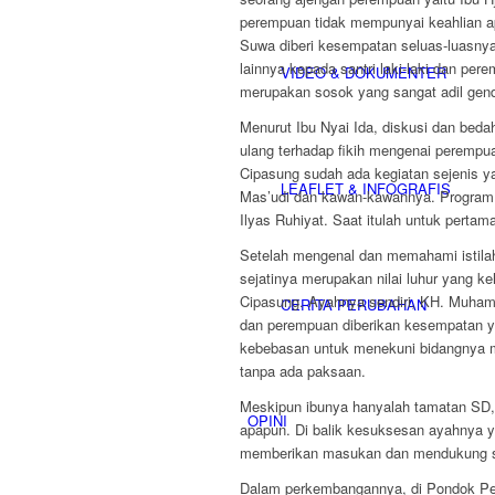
perempuan tidak mempunyai keahlian ap
Suwa diberi kesempatan seluas-luasnya
lainnya kepada santri laki-laki dan 
VIDEO & DOKUMENTER
merupakan sosok yang sangat adil gend
Menurut Ibu Nyai Ida, diskusi dan beda
ulang terhadap fikih mengenai perempu
Cipasung sudah ada kegiatan sejenis y
LEAFLET & INFOGRAFIS
Mas’udi dan kawan-kawannya. Program
Ilyas Ruhiyat. Saat itulah untuk pertama
Setelah mengenal dan memahami istilah
sejatinya merupakan nilai luhur yang k
Cipasung. Ayahnya sendiri, KH. Muhamm
CERITA PERUBAHAN
dan perempuan diberikan kesempatan y
kebebasan untuk menekuni bidangnya m
tanpa ada paksaan.
Meskipun ibunya hanyalah tamatan SD,
OPINI
apapun. Di balik kesuksesan ayahnya 
memberikan masukan dan mendukung s
Dalam perkembangannya, di Pondok Pes