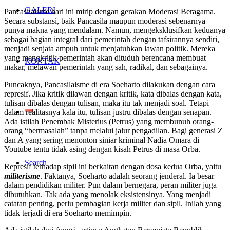
GALERI
Pancasilaisme hari ini mirip dengan gerakan Moderasi Beragama.
Secara substansi, baik Pancasila maupun moderasi sebenarnya
punya makna yang mendalam. Namun, mengeksklusifkan keduanya
sebagai bagian integral dari pemerintah dengan tafsirannya sendiri,
menjadi senjata ampuh untuk menjatuhkan lawan politik. Mereka
yang mengkritik pemerintah akan dituduh berencana membuat
KONTAK
makar, melawan pemerintah yang sah, radikal, dan sebagainya.
Puncaknya, Pancasilaisme di era Soeharto dilakukan dengan cara
represif. Jika kritik dilawan dengan kritik, kata dibalas dengan kata,
tulisan dibalas dengan tulisan, maka itu tak menjadi soal. Tetapi
dalam realitasnya kala itu, tulisan justru dibalas dengan senapan.
Ada istilah Penembak Misterius (Petrus) yang membunuh orang-
orang “bermasalah” tanpa melalui jalur pengadilan. Bagi generasi Z
dan A yang sering menonton siniar kriminal Nadia Omara di
Youtube tentu tidak asing dengan kisah Petrus di masa Orba.
Search
Represif terhadap sipil ini berkaitan dengan dosa kedua Orba, yaitu
militerisme
. Faktanya, Soeharto adalah seorang jenderal. Ia besar
dalam pendidikan militer. Pun dalam bernegara, peran militer juga
dibutuhkan. Tak ada yang menolak eksistensinya. Yang menjadi
catatan penting, perlu pembagian kerja militer dan sipil. Inilah yang
tidak terjadi di era Soeharto memimpin.