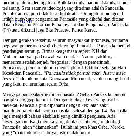
menutup pintu ideologi luar. Baik komunis maupun islamis, semua
terlarang. Satu-satunya ideologi yang diterima adalah Pancasila.
Penafsirannya pun tidak bisa diotak-atik. Orang dulu mengenal
istilah butir-butir pengamalan Pancasila yang dihafal dan ditatar
KABAR
dalam kegiatan Pedoman Penghayatan dan Pengamalan Pancasila
(P4) atau dikenal juga Eka Prasetya Panca Karsa.
Dengan gerakan tersebut, seluruh masyarakat Indonesia, terutama
pegawai pemerintah wajib berideologi Pancasila. Pancasila menjadi
pandangan tertutup. Ormas keagamaan seperti NU dan
Muhammadiyah pada awalnya menolak. Namun, akhirnya
menerima setelah terjadi “negosiasi” dengan pemerintah.
Puncaknya, pemerintah pun menetapkan 1 Oktober sebagai Hari
Kesaktian Pancasila.
“Pancasila tidak pernah sakti. Justru itu ia
berarti”,
demikian kata Goenawan Mohamad, salah seorang tokoh
yang ikut menurunkan rezim Orba.
Mengapa pancasilaisme ini bermasalah? Sebab Pancasila hampir-
hampir dianggap keramat. Dengan budaya Jawa yang masih
melekat, Pancasila pun dipahami dengan kekuatan sakti
mandraguna. Seolah semua masalah selesai dengan P4. Pancasila
juga menjadi bahasa eksklusif yang dimiliki penguasa. Ada
keseragaman. Bagi mereka yang tidak sesuai dengan ideologi
Pancasila, akan “diamankan”. Istilah ini pun khas Orba. Mereka
yang “diamankan” sejatinya justru tidak aman.