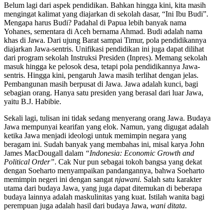
Belum lagi dari aspek pendidikan. Bahkan hingga kini, kita masih
mengingat kalimat yang diajarkan di sekolah dasar, “Ini Ibu Budi”.
Mengapa harus Budi? Padahal di Papua lebih banyak nama
Yohanes, sementara di Aceh bernama Ahmad. Budi adalah nama
khas di Jawa. Dari ujung Barat sampai Timur, pola pendidikannya
diajarkan Jawa-sentris. Unifikasi pendidikan ini juga dapat dilihat
dari program sekolah Instruksi Presiden (Inpres). Memang sekolah
masuk hingga ke pelosok desa, tetapi pola pendidikannya Jawa-
sentris. Hingga kini, pengaruh Jawa masih terlihat dengan jelas.
Pembangunan masih berpusat di Jawa. Jawa adalah kunci, bagi
sebagian orang. Hanya satu presiden yang berasal dari luar Jawa,
yaitu B.J. Habibie.
Sekali lagi, tulisan ini tidak sedang menyerang orang Jawa. Budaya
Jawa mempunyai kearifan yang elok. Namun, yang digugat adalah
ketika Jawa menjadi ideologi untuk memimpin negara yang
beragam ini. Sudah banyak yang membahas ini, misal karya John
James MacDougall dalam
“Indonesia: Economic Growth and
Political Order”
. Cak Nur pun sebagai tokoh bangsa yang dekat
dengan Soeharto menyampaikan pandangannya, bahwa Soeharto
memimpin negeri ini dengan sangat
njawani.
Salah satu karakter
utama dari budaya Jawa, yang juga dapat ditemukan di beberapa
budaya lainnya adalah maskulinitas yang kuat. Istilah wanita bagi
perempuan juga adalah hasil dari budaya Jawa,
wani ditata
.