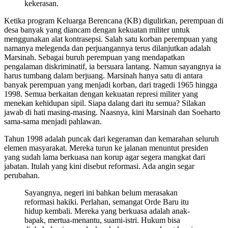
kekerasan.
Ketika program Keluarga Berencana (KB) digulirkan, perempuan di
desa banyak yang diancam dengan kekuatan militer untuk
menggunakan alat kontrasepsi. Salah satu korban perempuan yang
namanya melegenda dan perjuangannya terus dilanjutkan adalah
Marsinah. Sebagai buruh perempuan yang mendapatkan
pengalaman diskriminatif, ia bersuara lantang. Namun sayangnya ia
harus tumbang dalam berjuang. Marsinah hanya satu di antara
banyak perempuan yang menjadi korban, dari tragedi 1965 hingga
1998. Semua berkaitan dengan kekuatan represi militer yang
menekan kehidupan sipil. Siapa dalang dari itu semua? Silakan
jawab di hati masing-masing. Naasnya, kini Marsinah dan Soeharto
sama-sama menjadi pahlawan.
Tahun 1998 adalah puncak dari kegeraman dan kemarahan seluruh
elemen masyarakat. Mereka turun ke jalanan menuntut presiden
yang sudah lama berkuasa nan korup agar segera mangkat dari
jabatan. Itulah yang kini disebut reformasi. Ada angin segar
perubahan.
Sayangnya, negeri ini bahkan belum merasakan
reformasi hakiki. Perlahan, semangat Orde Baru itu
hidup kembali. Mereka yang berkuasa adalah anak-
bapak, mertua-menantu, suami-istri. Hukum bisa