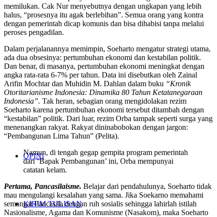
memilukan. Cak Nur menyebutnya dengan ungkapan yang lebih
halus, “prosesnya itu agak berlebihan”. Semua orang yang kontra
dengan pemerintah dicap komunis dan bisa dihabisi tanpa melalui
peroses pengadilan.
Dalam perjalanannya memimpin, Soeharto mengatur strategi utama,
ada dua obsesinya: pertumbuhan ekonomi dan kestabilan politik.
Dan benar, di masanya, pertumbuhan ekonomi meningkat dengan
angka rata-rata 6-7% per tahun. Data ini disebutkan oleh Zainal
Arifin Mochtar dan Muhidin M. Dahlan dalam buku
“Kronik
Otoritarianisme Indonesia: Dinamika 80 Tahun Ketatanegaraan
Indonesia”.
Tak heran, sebagian orang mengidolakan rezim
Soeharto karena pertumbuhan ekonomi tersebut ditambah dengan
“kestabilan” politik. Dari luar, rezim Orba tampak seperti surga yang
menenangkan rakyat. Rakyat dininabobokan dengan jargon:
“Pembangunan Lima Tahun” (Pelita).
Namun, di tengah gegap gempita program pemerintah
OPINI
dari ‘Bapak Pembangunan’ ini, Orba mempunyai
catatan kelam.
Pertama, Pancasilaisme.
Belajar dari pendahulunya, Soeharto tidak
mau mengulangi kesalahan yang sama. Jika Soekarno memahami
semangat Pancasila dengan ruh sosialis sehingga lahirlah istilah
KIRIM TULISAN
Nasionalisme, Agama dan Komunisme (Nasakom), maka Soeharto