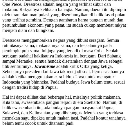
One Piece. Dressrosa adalah negara yang terlihat subur dan
makmur. Rakyatnya kelihatan bahagia. Namun, daerah itu dipimpin
oleh tirani dan manipulasi yang disembunyikan di balik fasad pulau
yang terlihat gembira. Dengan gambaran harga pangan murah dan
pertumbuhan ekonomi yang pesat, itu sudah cukup membuat rakyat
menjadi diam dan bungkam.
Dressrosa menggambarkan negara yang dibuat seragam. Semua
rutinitasnya sama, makanannya sama, dan ketaatannya pada
pemimpin pun sama. Ini juga yang terjadi di masa Orba. Seolah
seragam padahal hakikatnya Indonesia ini beragam. Dari Sabang
sampai Merauke, semua hendak disetarakan dengan Jawa sebagai
titik sentrumnya.
Jawanisme
adalah kritik Orba yang ketiga.
Sebenarnya presiden dari Jawa tak menjadi soal. Permasalahannya
adalah ketika menggunakan cara hidup Jawa untuk mengatur
Indonesia yang bhinneka. Padahal budaya Jawa belum tentu sesuai
dengan tradisi hidup di Papua.
Hal ini dapat dilihat dari beberapa hal, misalnya politik makanan.
Kita tahu, swasembada pangan terjadi di era Soeharto. Namun, di
balik swasembada itu, ada budaya pangan masyarakat Papua,
Sulawesi, dan Kalimantan yang diberangus. Mereka yang terbiasa
memakan sagu dipaksa untuk makan nasi. Padahal kontur tanahnya
belum tentu cocok untuk ditanami padi.