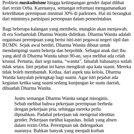
Problem
maskulinisme
hingga ketimpangan gender dapat dilihat
dari rezim Orba. Karenanya, semangat reformasi mengamanatkan
keterlibatan perempuan minimal 30% di parlemen. Hal ini berangkat
dari minimnya partisipasi perempuan dalam pemerintahan.
Bagi beberapa kalangan yang membela, mungkin akan menjawab,
di era Soehartolah Dharma Wanita didirikan. Dharma Wanita adalah
organisasi perempuan yang berisi istri-istri pegawai negeri sipil dan
BUMN. Sejak awal berdiri, Dharma Wanita dibuat untuk
mendampingi suami bekerja dan berpolitik. Sebagai anak dari ibu
yang aktif di Dharma Wanita tahun 90-an, saya melihat ada celah
krusial. Pertama, dari segi nama, “wanita”, falsafah bahasanya sudah
tidak setara. Istri pejabat ini harus mengikuti apa kata suami. Mereka
tidak boleh membantah. Kedua, dari aspek tata kelola, Dharma
Wanita hanyalah pelengkap bagi suami. Agar istri pejabat ada
kegiatan ketika sang suami sedang kunjungan ke suatu daerah,
dibuatlah Dharma Wanita.
Justru semangat Dharma Wanita sangat misoginis.
Sebab melihat bahwa pekerjaan perempuan berbeda
dengan pekerjaan pria, sehingga mereka perlu
dipisahkan. Padahal pekerjaan tak mengenal identitas
gender. Pekerjaan melihat kapasitas. Inilah yang absen
dalam rezim Orba. Perempuan tak didengarkan
suaranya. Bahkan banyak yang menjadi korban