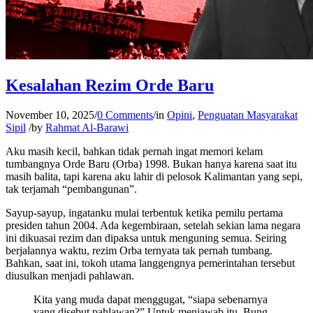
Kesalahan Rezim Orde Baru
November 10, 2025
/
0 Comments
/
in
Opini
,
Penguatan Masyarakat
Sipil
/
by
Rahmat Al-Barawi
Aku masih kecil, bahkan tidak pernah ingat memori kelam
tumbangnya Orde Baru (Orba) 1998. Bukan hanya karena saat itu
masih balita, tapi karena aku lahir di pelosok Kalimantan yang sepi,
tak terjamah “pembangunan”.
Sayup-sayup, ingatanku mulai terbentuk ketika pemilu pertama
presiden tahun 2004. Ada kegembiraan, setelah sekian lama negara
ini dikuasai rezim dan dipaksa untuk menguning semua. Seiring
berjalannya waktu, rezim Orba ternyata tak pernah tumbang.
Bahkan, saat ini, tokoh utama langgengnya pemerintahan tersebut
diusulkan menjadi pahlawan.
Kita yang muda dapat menggugat, “siapa sebenarnya
yang disebut pahlawan?” Untuk menjawab itu, Bung