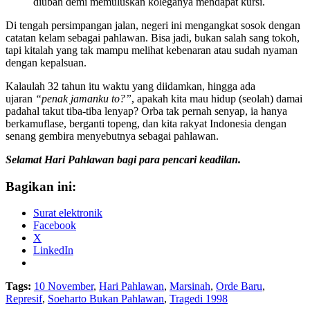
diubah demi memuluskan koleganya mendapat kursi.
Di tengah persimpangan jalan, negeri ini mengangkat sosok dengan
catatan kelam sebagai pahlawan. Bisa jadi, bukan salah sang tokoh,
tapi kitalah yang tak mampu melihat kebenaran atau sudah nyaman
dengan kepalsuan.
Kalaulah 32 tahun itu waktu yang diidamkan, hingga ada
ujaran
“penak jamanku to?”
, apakah kita mau hidup (seolah) damai
padahal takut tiba-tiba lenyap? Orba tak pernah senyap, ia hanya
berkamuflase, berganti topeng, dan kita rakyat Indonesia dengan
senang gembira menyebutnya sebagai pahlawan.
Selamat Hari Pahlawan bagi para pencari keadilan.
Bagikan ini:
Surat elektronik
Facebook
X
LinkedIn
Tags:
10 November
,
Hari Pahlawan
,
Marsinah
,
Orde Baru
,
Represif
,
Soeharto Bukan Pahlawan
,
Tragedi 1998