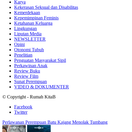
Karya
Kekerasan Seksual dan Disabilitas
Kemerdekaan
Kepemimpinan Feminis
Ketahanan Keluarga
Lingkungan
Liputan Media
NEWSLETTER
Opini
Otonomi Tubuh
Penelitian
Penguatan Masyarakat Sipil
Perkawinan Anak
Review Buku
Review Film
Sunat Perempuan
VIDEO & DOKUMENTER
© Copyright - Rumah KitaB
Facebook
Twitter
Perlawanan Perempuan Batu Kajang Menolak Tumbang