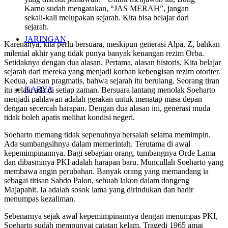
Karno sudah mengatakan, “JAS MERAH”, jangan
sekali-kali melupakan sejarah. Kita bisa belajar dari
sejarah.
JARINGAN
Karenanya, kita perlu bersuara, meskipun generasi Alpa, Z, bahkan
milenial akhir yang tidak punya banyak kenangan rezim Orba.
Setidaknya dengan dua alasan. Pertama, alasan historis. Kita belajar
sejarah dari mereka yang menjadi korban kebengisan rezim otoriter.
Kedua, alasan pragmatis, bahwa sejarah itu berulang. Seorang tiran
KARYA
itu selalu ada di setiap zaman. Bersuara lantang menolak Soeharto
menjadi pahlawan adalah gerakan untuk menatap masa depan
dengan secercah harapan. Dengan dua alasan ini, generasi muda
tidak boleh apatis melihat kondisi negeri.
Soeharto memang tidak sepenuhnya bersalah selama memimpin.
Ada sumbangsihnya dalam memerintah. Terutama di awal
kepemimpinannya. Bagi sebagian orang, tumbangnya Orde Lama
dan dibasminya PKI adalah harapan baru. Muncullah Soeharto yang
membawa angin perubahan. Banyak orang yang memandang ia
sebagai titisan Sabdo Palon, sebuah lakon dalam dongeng
Majapahit. Ia adalah sosok lama yang dirindukan dan hadir
menumpas kezaliman.
Sebenarnya sejak awal kepemimpinannya dengan menumpas PKI,
Soeharto sudah mempunyai catatan kelam. Tragedi 1965 amat