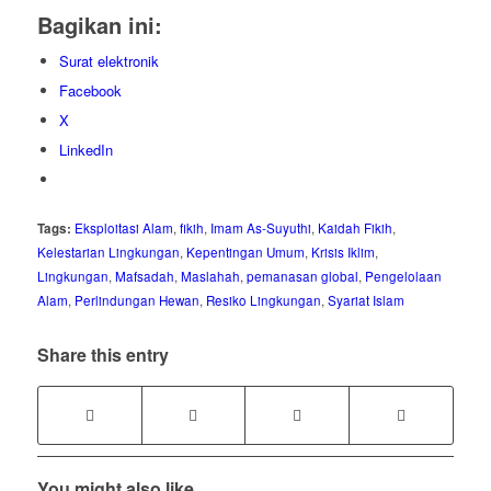
Bagikan ini:
Surat elektronik
Facebook
X
LinkedIn
Tags:
Eksploitasi Alam
,
fikih
,
Imam As-Suyuthi
,
Kaidah Fikih
,
Kelestarian Lingkungan
,
Kepentingan Umum
,
Krisis Iklim
,
Lingkungan
,
Mafsadah
,
Maslahah
,
pemanasan global
,
Pengelolaan
Alam
,
Perlindungan Hewan
,
Resiko Lingkungan
,
Syariat Islam
Share this entry
You might also like