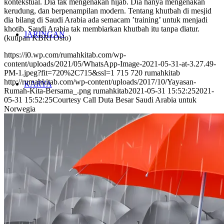
kontekstual. Dia tak mengenakan hijab. Dia hanya mengenakan
kerudung, dan berpenampilan modern. Tentang khutbah di mesjid
dia bilang di Saudi Arabia ada semacam ’training’ untuk menjadi
khotib. Saudi Arabia tak membiarkan khutbah itu tanpa diatur.
JARINGAN
(kutipan KBRI Oslo)
https://i0.wp.com/rumahkitab.com/wp-
content/uploads/2021/05/WhatsApp-Image-2021-05-31-at-3.27.49-
PM-1.jpeg?fit=720%2C715&ssl=1
715
720
rumahkitab
http://rumahkitab.com/wp-content/uploads/2017/10/Yayasan-
KARYA
Rumah-Kita-Bersama_.png
rumahkitab
2021-05-31 15:52:25
2021-
05-31 15:52:25
Courtesy Call Duta Besar Saudi Arabia untuk
Norwegia
BUKU
NEWSLETTER