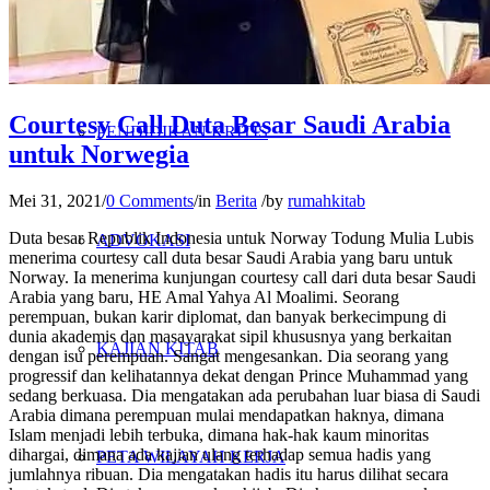
PENELITIAN
Courtesy Call Duta Besar Saudi Arabia
PENDIDIKAN KRITIS
untuk Norwegia
Mei 31, 2021
/
0 Comments
/
in
Berita
/
by
rumahkitab
Duta besar Republik Indonesia untuk Norway Todung Mulia Lubis
ADVOKASI
menerima courtesy call duta besar Saudi Arabia yang baru untuk
Norway. Ia menerima kunjungan courtesy call dari duta besar Saudi
Arabia yang baru, HE Amal Yahya Al Moalimi. Seorang
perempuan, bukan karir diplomat, dan banyak berkecimpung di
dunia akademis dan masayarakat sipil khususnya yang berkaitan
KAJIAN KITAB
dengan isu perempuan. Sangat mengesankan. Dia seorang yang
progressif dan kelihatannya dekat dengan Prince Muhammad yang
sedang berkuasa. Dia mengatakan ada perubahan luar biasa di Saudi
Arabia dimana perempuan mulai mendapatkan haknya, dimana
Islam menjadi lebih terbuka, dimana hak-hak kaum minoritas
dihargai, dimana ada kajian ulang terhadap semua hadis yang
PETA WILAYAH KERJA
jumlahnya ribuan. Dia mengatakan hadis itu harus dilihat secara