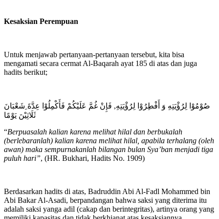
Kesaksian Perempuan
Untuk menjawab pertanyaan-pertanyaan tersebut, kita bisa
mengamati secara cermat Al-Baqarah ayat 185 di atas dan juga
hadits berikut;
صُوْمُوْا لِرُؤْيَتِهِ وَ أَفْطِرُوْا لِرُؤْيَتِهِ, فَإِنْ غُمَّ عَلَيْكُمْ فَأَكْمِلُوْا عِدَّةَ ِشَعْبَانَ
ثَلَاثِيْنَ يَوْمًا
“
Berpuasalah kalian karena melihat hilal dan berbukalah
(berlebaranlah) kalian karena melihat hilal, apabila terhalang (oleh
awan) maka sempurnakanlah bilangan bulan Sya’ban menjadi tiga
puluh hari”
, (HR. Bukhari, Hadits No. 1909)
Berdasarkan hadits di atas, Badruddin Abi Al-Fadl Mohammed bin
Abi Bakar Al-Asadi, berpandangan bahwa saksi yang diterima itu
adalah saksi yanga adil (cakap dan berintegritas), artinya orang yang
memiliki kapasitas dan tidak berkhianat atas kesaksiannya.