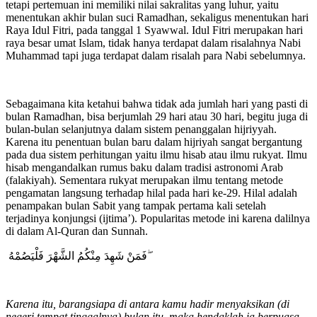
tetapi pertemuan ini memiliki nilai sakralitas yang luhur, yaitu
menentukan akhir bulan suci Ramadhan, sekaligus menentukan hari
Raya Idul Fitri, pada tanggal 1 Syawwal. Idul Fitri merupakan hari
raya besar umat Islam, tidak hanya terdapat dalam risalahnya Nabi
Muhammad tapi juga terdapat dalam risalah para Nabi sebelumnya.
Sebagaimana kita ketahui bahwa tidak ada jumlah hari yang pasti di
bulan Ramadhan, bisa berjumlah 29 hari atau 30 hari, begitu juga di
bulan-bulan selanjutnya dalam sistem penanggalan hijriyyah.
Karena itu penentuan bulan baru dalam hijriyah sangat bergantung
pada dua sistem perhitungan yaitu ilmu hisab atau ilmu rukyat. Ilmu
hisab mengandalkan rumus baku dalam tradisi astronomi Arab
(falakiyah). Sementara rukyat merupakan ilmu tentang metode
pengamatan langsung terhadap hilal pada hari ke-29. Hilal adalah
penampakan bulan Sabit yang tampak pertama kali setelah
terjadinya konjungsi (ijtima’). Popularitas metode ini karena dalilnya
di dalam Al-Quran dan Sunnah.
فَمَنْ شَهِدَ مِنْكُمُ الشَّهْرَ فَلْيَصُمْهُ ۖ
Karena itu, barangsiapa di antara kamu hadir menyaksikan (di
negeri tempat tinggalnya) bulan itu, maka hendaklah ia berpuasa