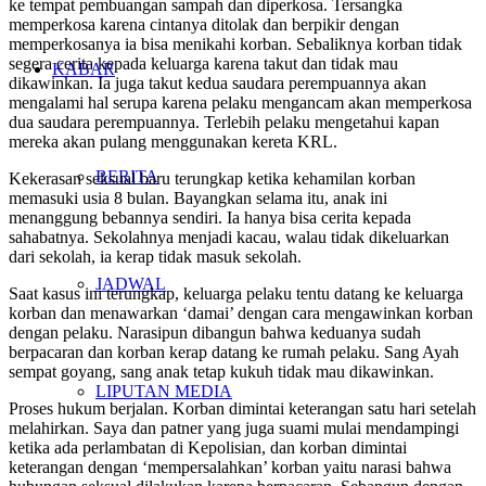
ke tempat pembuangan sampah dan diperkosa. Tersangka
memperkosa karena cintanya ditolak dan berpikir dengan
memperkosanya ia bisa menikahi korban. Sebaliknya korban tidak
segera cerita kepada keluarga karena takut dan tidak mau
KABAR
dikawinkan. Ia juga takut kedua saudara perempuannya akan
mengalami hal serupa karena pelaku mengancam akan memperkosa
dua saudara perempuannya. Terlebih pelaku mengetahui kapan
mereka akan pulang menggunakan kereta KRL.
BERITA
Kekerasan seksual baru terungkap ketika kehamilan korban
memasuki usia 8 bulan. Bayangkan selama itu, anak ini
menanggung bebannya sendiri. Ia hanya bisa cerita kepada
sahabatnya. Sekolahnya menjadi kacau, walau tidak dikeluarkan
dari sekolah, ia kerap tidak masuk sekolah.
JADWAL
Saat kasus ini terungkap, keluarga pelaku tentu datang ke keluarga
korban dan menawarkan ‘damai’ dengan cara mengawinkan korban
dengan pelaku. Narasipun dibangun bahwa keduanya sudah
berpacaran dan korban kerap datang ke rumah pelaku. Sang Ayah
sempat goyang, sang anak tetap kukuh tidak mau dikawinkan.
LIPUTAN MEDIA
Proses hukum berjalan. Korban dimintai keterangan satu hari setelah
melahirkan. Saya dan patner yang juga suami mulai mendampingi
ketika ada perlambatan di Kepolisian, dan korban dimintai
keterangan dengan ‘mempersalahkan’ korban yaitu narasi bahwa