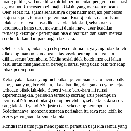
ruang publik, walau akhir-akhir ini bermunculan penggunaan narasi
agama untuk menstempel imaji laki-laki yang merasa terancam.
Oleh sebab itu, agama seharusnya dapat hadir menjadi pembebas
bagi siapapun, termasuk perempuan. Ruang publik dalam Islam
tidak seharusnya hanya dikuasai oleh laki-laki, sebab narasi
perempuan harus turut mewarnai dunia maya, agar keadilan
terhadap kelompok perempuan bisa dihadirkan dari suara mereka
sendiri, bukan dari pandangan laki-laki.
Oleh sebab itu, bukan saja ekspresi di dunia maya yang tidak boleh
dikekang, namun pandangan atas sosok perempuan juga harus
dilihat secara berimbang. Media sosial tidak boleh menjadi lahan
baru untuk menghadirkan berbagai narasi yang tidak baik terhadap
pihak perempuan.
Kebanyakan kasus yang melibatkan perempuan selalu mendapatkan
tanggapan yang berlebihan, jika dibanding dengan apa yang terjadi
terhadap pihak laki-laki. Seperti yang baru-baru ini ramai
diperbincangkan, perisakan terhadap seorang artis perempuan
berinisial NS bisa dibilang cukup berlebihan, sebab kepada sosok
sang laki-laki yakni AY, justru tida sekencang perempuan.
Sederhananya, moncong senapan perisakan itu saya rasa lebih ke
sosok perempuan, bukan laki-laki.
Kondisi ini harus juga mendapatkan perhatian bagi kita semua yang