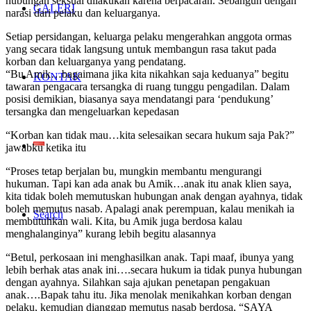
hubungan seksual dilakukan karena berpacaran. Sebangun dengan
GALERI
narasi dari pelaku dan keluarganya.
Setiap persidangan, keluarga pelaku mengerahkan anggota ormas
yang secara tidak langsung untuk membangun rasa takut pada
korban dan keluarganya yang pendatang.
“Bu Amik…bagaimana jika kita nikahkan saja keduanya” begitu
KONTAK
tawaran pengacara tersangka di ruang tunggu pengadilan. Dalam
posisi demikian, biasanya saya mendatangi para ‘pendukung’
tersangka dan mengeluarkan kepedasan
“Korban kan tidak mau…kita selesaikan secara hukum saja Pak?”
jawabku ketika itu
“Proses tetap berjalan bu, mungkin membantu mengurangi
hukuman. Tapi kan ada anak bu Amik…anak itu anak klien saya,
kita tidak boleh memutuskan hubungan anak dengan ayahnya, tidak
boleh memutus nasab. Apalagi anak perempuan, kalau menikah ia
Search
membutuhkan wali. Kita, bu Amik juga berdosa kalau
menghalanginya” kurang lebih begitu alasannya
“Betul, perkosaan ini menghasilkan anak. Tapi maaf, ibunya yang
lebih berhak atas anak ini….secara hukum ia tidak punya hubungan
dengan ayahnya. Silahkan saja ajukan penetapan pengakuan
anak….Bapak tahu itu. Jika menolak menikahkan korban dengan
pelaku, kemudian dianggap memutus nasab berdosa, “SAYA