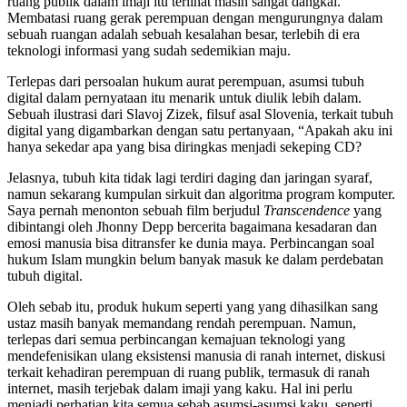
ruang publik dalam imaji itu terlihat masih sangat dangkal.
Membatasi ruang gerak perempuan dengan mengurungnya dalam
sebuah ruangan adalah sebuah kesalahan besar, terlebih di era
teknologi informasi yang sudah sedemikian maju.
Terlepas dari persoalan hukum aurat perempuan, asumsi tubuh
digital dalam pernyataan itu menarik untuk diulik lebih dalam.
Sebuah ilustrasi dari Slavoj Zizek, filsuf asal Slovenia, terkait tubuh
digital yang digambarkan dengan satu pertanyaan, “Apakah aku ini
hanya sekedar apa yang bisa diringkas menjadi sekeping CD?
Jelasnya, tubuh kita tidak lagi terdiri daging dan jaringan syaraf,
namun sekarang kumpulan sirkuit dan algoritma program komputer.
Saya pernah menonton sebuah film berjudul
Transcendence
yang
dibintangi oleh Jhonny Depp bercerita bagaimana kesadaran dan
emosi manusia bisa ditransfer ke dunia maya. Perbincangan soal
hukum Islam mungkin belum banyak masuk ke dalam perdebatan
tubuh digital.
Oleh sebab itu, produk hukum seperti yang yang dihasilkan sang
ustaz masih banyak memandang rendah perempuan. Namun,
terlepas dari semua perbincangan kemajuan teknologi yang
mendefenisikan ulang eksistensi manusia di ranah internet, diskusi
terkait kehadiran perempuan di ruang publik, termasuk di ranah
internet, masih terjebak dalam imaji yang kaku. Hal ini perlu
menjadi perhatian kita semua sebab asumsi-asumsi kaku, seperti