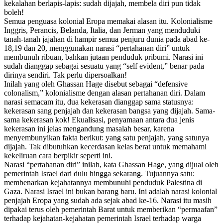
kekalahan berlapis-lapis: sudah dijajah, membela diri pun tidak
boleh!
Semua penguasa kolonial Eropa memakai alasan itu. Kolonialisme
Inggris, Perancis, Belanda, Italia, dan Jerman yang menduduki
tanah-tanah jajahan di hampir semua penjuru dunia pada abad ke-
18,19 dan 20, menggunakan narasi “pertahanan diri” untuk
membunuh ribuan, bahkan jutaan penduduk pribumi. Narasi ini
sudah dianggap sebagai sesuatu yang “self evident,” benar pada
dirinya sendiri. Tak perlu dipersoalkan!
Inilah yang oleh Ghassan Hage disebut sebagai “defensive
colonalism,” kolonialisme dengan alasan pertahanan diri. Dalam
narasi semacam itu, dua kekerasan dianggap sama statusnya:
kekerasan sang penjajah dan kekerasan bangsa yang dijajah. Sama-
sama kekerasan kok! Ekualisasi, penyamaan antara dua jenis
kekerasan ini jelas mengandung masalah besar, karena
menyembunyikan fakta berikut: yang satu penjajah, yang satunya
dijajah. Tak dibutuhkan kecerdasan kelas berat untuk memahami
kekeliruan cara berpikir seperti ini.
Narasi “pertahanan diri” inilah, kata Ghassan Hage, yang dijual oleh
pemerintah Israel dari dulu hingga sekarang. Tujuannya satu:
membenarkan kejahatannya membunuhi penduduk Palestina di
Gaza. Narasi Israel ini bukan barang baru. Ini adalah narasi kolonial
penjajah Eropa yang sudah ada sejak abad ke-16. Narasi itu masih
dipakai terus oleh pemerintah Barat untuk memberikan “permaafan”
terhadap kejahatan-kejahatan pemerintah Israel terhadap warga