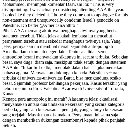
Mohammed, menimpali komentar Daswani itu: “This is very
disappointing. I was actually considering attending AAA this year.
Looks like they deleted it. I hope they come out to apologize for this
non-statement and unequivocally condemn Israel’s genocide on
Palestine. Do better @AmericanAnthro!”
Pihak AAA memang akhirnya menghapus twitnya yang berisi
statemen tersebut. Tidak jelas apakah lembaga itu mencabut
pernyataan tersebut atau sekedar menghapus twit-nya saja. Yang
jelas, pernyataan ini membuat marah sejumlah antropolog di
Amerika dan sekumlah negeri lain. Tentu saja tidak semua
antropolog berani menyatakan sikapnya ini secara terbuka. Sebagian
besar, saya duga, diam saja, meskipun tidak setuju dengan statemen
AAA itu. “Inkar bi-l-qalbi,” menolak dalam hati — jika memakai
bahasa agama. Menyatakan dukungan kepada Palestina secara
terbuka di universitas-universitas Barat, bisa mengandung resiko
besar. Sejumlah profesor kehilangan pekerjaan. Kasus terakhir yang
heboh menimpa Prof. Valentina Azarova di University of Toronto,
Kanada.
Kenapa para antropolog ini marah? Alasannya jelas: ekualisasi,
menyamakan antara dua tindakan kekerasan yang secara kategoris
berbeda; yang satu kekerasan si penjajah, yang satunya kekerasan
sang terjajah. Masak mau disamakan. Penyamaan ini sama saja
dengan memberikan dukungan tersembunyi kepada pihak penjajah.
Sekian.
—