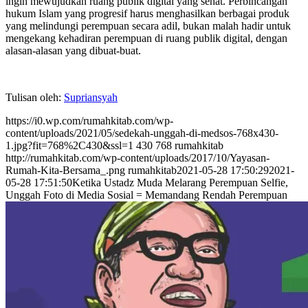
ingin mewujudkan ruang publik digital yang sehat. Perbincangan
hukum Islam yang progresif harus menghasilkan berbagai produk
yang melindungi perempuan secara adil, bukan malah hadir untuk
mengekang kehadiran perempuan di ruang publik digital, dengan
alasan-alasan yang dibuat-buat.
Tulisan oleh:
Supriansyah
https://i0.wp.com/rumahkitab.com/wp-
content/uploads/2021/05/sedekah-unggah-di-medsos-768x430-
1.jpg?fit=768%2C430&ssl=1
430
768
rumahkitab
http://rumahkitab.com/wp-content/uploads/2017/10/Yayasan-
Rumah-Kita-Bersama_.png
rumahkitab
2021-05-28 17:50:29
2021-
05-28 17:51:50
Ketika Ustadz Muda Melarang Perempuan Selfie,
Unggah Foto di Media Sosial = Memandang Rendah Perempuan