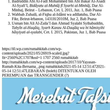
Badruddin Abi Al-Fadl Mohammed bin Abi Bakar Al-Asadi
Al-Syafi’I,
Bidâyatu al-Muhtâj fî Syarhi al-Minhâj
, Dar Al-
Minhaj, Beirut – Lebanon, Cet. I, 2011, Juz. 1, Bab Puasa
Wahbah Zuhaili, al-Fiqhu al-Islâmi wa adillatuhu, Dar Al-
Fikr, Beirut-lebanon, 1431H/2010M, Juz 2, Bab Puasa
Usman bin Ali Al-Zaila’I dan Ahmad Syalabi Syihabuddin,
Tabyîn al-Haqâiq, Syar
h
Kanzu Al-Daqâiq wa bi hâmisyihi
hâsyiyati al-syalabi
, Cet. I. 2015, Pakistan, Juz 1, Bab Puasa
https://i0.wp.com/rumahkitab.com/wp-
content/uploads/2021/05/26919-scaled.jpg?
fit=2560%2C1707&ssl=1
1707
2560
rumahkitab
http://rumahkitab.com/wp-content/uploads/2017/10/Yayasan-
Rumah-Kita-Bersama_.png
rumahkitab
2021-05-14 12:51:47
2021-
05-14 12:51:47
LEBARAN (boleh) DITENTUKAN OLEH
PEREMPUAN dan TRANSGENDER (?)