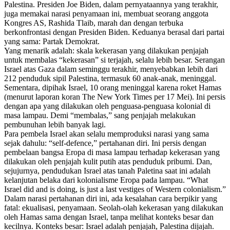
Palestina. Presiden Joe Biden, dalam pernyataannya yang terakhir,
juga memakai narasi penyamaan ini, membuat seorang anggota
Kongres AS, Rashida Tlaib, marah dan dengan terbuka
berkonfrontasi dengan Presiden Biden. Keduanya berasal dari partai
yang sama: Partak Demokrat.
Yang menarik adalah: skala kekerasan yang dilakukan penjajah
untuk membalas “kekerasan” si terjajah, selalu lebih besar. Serangan
Israel atas Gaza dalam seminggu terakhir, menyebabkan lebih dari
212 penduduk sipil Palestina, termasuk 60 anak-anak, meninggal.
Sementara, dipihak Israel, 10 orang meninggal karena roket Hamas
(menurut laporan koran The New York Times per 17 Mei). Ini persis
dengan apa yang dilakukan oleh penguasa-penguasa kolonial di
masa lampau. Demi “membalas,” sang penjajah melakukan
pembunuhan lebih banyak lagi.
Para pembela Israel akan selalu memproduksi narasi yang sama
sejak dahulu: “self-defence,” pertahanan diri. Ini persis dengan
pembelaan bangsa Eropa di masa lampau terhadap kekerasan yang
dilakukan oleh penjajah kulit putih atas penduduk pribumi. Dan,
sejujurnya, pendudukan Israel atas tanah Paletina saat ini adalah
kelanjutan belaka dari kolonialisme Eropa pada lampau. “What
Israel did and is doing, is just a last vestiges of Western colonialism.”
Dalam narasi pertahanan diri ini, ada kesalahan cara berpikir yang
fatal: ekualisasi, penyamaan. Seolah-olah kekerasan yang dilakukan
oleh Hamas sama dengan Israel, tanpa melihat konteks besar dan
kecilnya. Konteks besar: Israel adalah penjajah, Palestina dijajah.