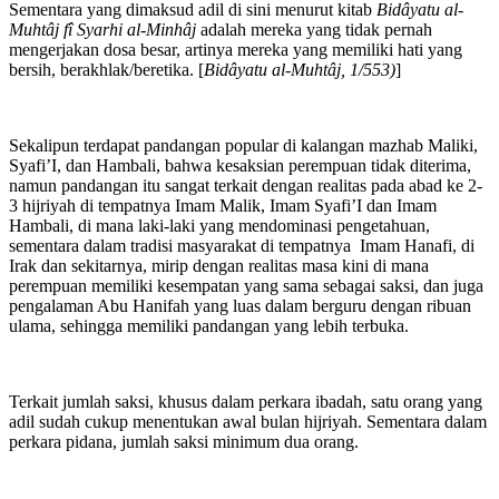
Sementara yang dimaksud adil di sini menurut kitab
Bidâyatu al-
Muhtâj fî Syarhi al-Minhâj
adalah mereka yang tidak pernah
mengerjakan dosa besar, artinya mereka yang memiliki hati yang
bersih, berakhlak/beretika. [
Bidâyatu al-Muhtâj, 1/553)
]
Sekalipun terdapat pandangan popular di kalangan mazhab Maliki,
Syafi’I, dan Hambali, bahwa kesaksian perempuan tidak diterima,
namun pandangan itu sangat terkait dengan realitas pada abad ke 2-
3 hijriyah di tempatnya Imam Malik, Imam Syafi’I dan Imam
Hambali, di mana laki-laki yang mendominasi pengetahuan,
sementara dalam tradisi masyarakat di tempatnya Imam Hanafi, di
Irak dan sekitarnya, mirip dengan realitas masa kini di mana
perempuan memiliki kesempatan yang sama sebagai saksi, dan juga
pengalaman Abu Hanifah yang luas dalam berguru dengan ribuan
ulama, sehingga memiliki pandangan yang lebih terbuka.
Terkait jumlah saksi, khusus dalam perkara ibadah, satu orang yang
adil sudah cukup menentukan awal bulan hijriyah. Sementara dalam
perkara pidana, jumlah saksi minimum dua orang.