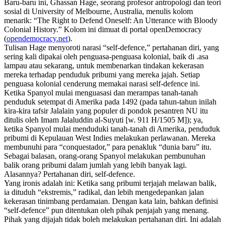
Baru-baru ini, Ghassan Hage, seorang profesor antropologi dan teori
sosial di University of Melbourne, Australia, menulis kolom
menarik: “The Right to Defend Oneself: An Utterance with Bloody
Colonial History.” Kolom ini dimuat di portal openDemocracy
(
opendemocracy.net
).
Tulisan Hage menyoroti narasi “self-defence,” pertahanan diri, yang
sering kali dipakai oleh penguasa-penguasa kolonial, baik di .asa
lampau atau sekarang, untuk membenarkan tindakan kekerasan
mereka terhadap penduduk pribumi yang mereka jajah. Setiap
penguasa kolonial cenderung memakai narasi self-defence ini.
Ketika Spanyol mulai menguasasi dan merampas tanah-tanah
penduduk setempat di Amerika pada 1492 (pada tahun-tahun inilah
kira-kira tafsir Jalalain yang populer di pondok pesantren NU itu
ditulis oleh Imam Jalaluddin al-Suyuti [w. 911 H/1505 M]); ya,
ketika Spanyol mulai menduduki tanah-tanah di Amerika, penduduk
pribumi di Kepulauan West Indies melakukan perlawanan. Mereka
membunuhi para “conquestador,” para penakluk “dunia baru” itu.
Sebagai balasan, orang-orang Spanyol melakukan pembunuhan
balik orang pribumi dalam jumlah yang lebih banyak lagi.
Alasannya? Pertahanan diri, self-defence.
Yang ironis adalah ini: Ketika sang pribumi terjajah melawan balik,
ia dituduh “ekstremis,” radikal, dan lebih mengedepankan jalan
kekerasan tinimbang perdamaian. Dengan kata lain, bahkan definisi
“self-defence” pun ditentukan oleh pihak penjajah yang menang.
Pihak yang dijajah tidak boleh melakukan pertahanan diri. Ini adalah