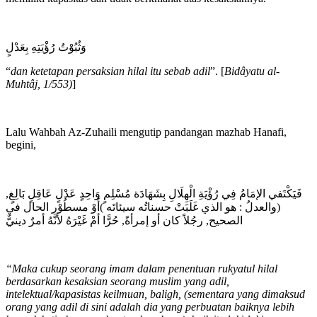
وَثُبُوْتُ رُؤْيَتِهِ بِعَدْلٍ
“
dan ketetapan persaksian hilal itu sebab adil
”. [
Bidâyatu al-
Muhtâj, 1/553)
]
Lalu Wahbah Az-Zuhaili mengutip pandangan mazhab Hanafi,
begini,
فَيَكْتَفي الإمَامُ فِي رُؤْيَةِ الْهِلَالِ بِشَهَادَة مُسْلِمٍ وَاحِدٍ عَدْلٍ عَاقِلٍ بَالِغٍ,
(والعدلُ : هو الذي غَلَبَتْ حسناتُه سيئاتَه )أَوْ مسطُوْر الحال في
الصحيح, رجُلاً كان أو إمرأةً, حُرًّا أمْ غَيْرَهُ لأنَّهُ أمرٌ دينيٌّ
“Maka cukup seorang imam dalam penentuan rukyatul hilal
berdasarkan kesaksian seorang muslim yang adil,
intelektual/kapasistas keilmuan, baligh, (sementara yang dimaksud
orang yang adil di sini adalah dia yang perbuatan baiknya lebih