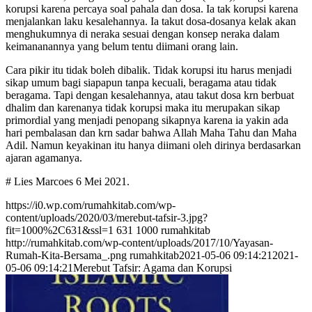
korupsi karena percaya soal pahala dan dosa. Ia tak korupsi karena
menjalankan laku kesalehannya. Ia takut dosa-dosanya kelak akan
menghukumnya di neraka sesuai dengan konsep neraka dalam
keimananannya yang belum tentu diimani orang lain.
Cara pikir itu tidak boleh dibalik. Tidak korupsi itu harus menjadi
sikap umum bagi siapapun tanpa kecuali, beragama atau tidak
beragama. Tapi dengan kesalehannya, atau takut dosa krn berbuat
dhalim dan karenanya tidak korupsi maka itu merupakan sikap
primordial yang menjadi penopang sikapnya karena ia yakin ada
hari pembalasan dan krn sadar bahwa Allah Maha Tahu dan Maha
Adil. Namun keyakinan itu hanya diimani oleh dirinya berdasarkan
ajaran agamanya.
# Lies Marcoes 6 Mei 2021.
https://i0.wp.com/rumahkitab.com/wp-
content/uploads/2020/03/merebut-tafsir-3.jpg?
fit=1000%2C631&ssl=1
631
1000
rumahkitab
http://rumahkitab.com/wp-content/uploads/2017/10/Yayasan-
Rumah-Kita-Bersama_.png
rumahkitab
2021-05-06 09:14:21
2021-
05-06 09:14:21
Merebut Tafsir: Agama dan Korupsi