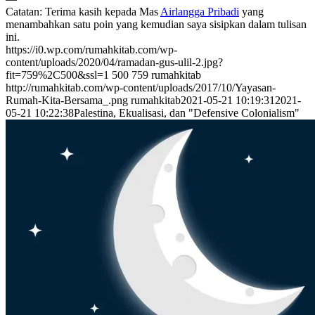
Catatan: Terima kasih kepada Mas
Airlangga Pribadi
yang
menambahkan satu poin yang kemudian saya sisipkan dalam tulisan
ini.
https://i0.wp.com/rumahkitab.com/wp-
content/uploads/2020/04/ramadan-gus-ulil-2.jpg?
fit=759%2C500&ssl=1
500
759
rumahkitab
http://rumahkitab.com/wp-content/uploads/2017/10/Yayasan-
Rumah-Kita-Bersama_.png
rumahkitab
2021-05-21 10:19:31
2021-
05-21 10:22:38
Palestina, Ekualisasi, dan "Defensive Colonialism"