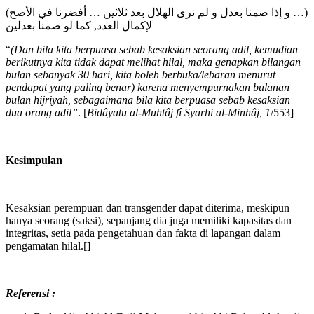
(و إذا صمنا بعدل و لم نرى الهلال بعد ثلاثين … أفضرنا في الأصح …)
لإكمال العدد, كما لو صمنا بعدلين
“
(Dan bila kita berpuasa sebab kesaksian seorang adil, kemudian
berikutnya kita tidak dapat melihat hilal, maka genapkan bilangan
bulan sebanyak 30 hari, kita boleh berbuka/lebaran menurut
pendapat yang paling benar) karena menyempurnakan bulanan
bulan hijriyah, sebagaimana bila kita berpuasa sebab kesaksian
dua orang adil”
. [
Bidâyatu al-Muhtâj fî Syarhi al-Minhâj, 1
/553]
Kesimpulan
Kesaksian perempuan dan transgender dapat diterima, meskipun
hanya seorang (saksi), sepanjang dia juga memiliki kapasitas dan
integritas, setia pada pengetahuan dan fakta di lapangan dalam
pengamatan hilal.[]
Referensi :