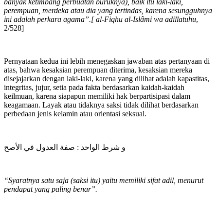
banyak ketimbang perbuatan buruknya), baik itu laki-laki,
perempuan, merdeka atau dia yang tertindas, karena sesungguhnya
ini adalah perkara agama”.[
al-Fiqhu al-Islâmi wa adillatuhu
,
2/528]
Pernyataan kedua ini lebih menegaskan jawaban atas pertanyaan di
atas, bahwa kesaksian perempuan diterima, kesaksian mereka
disejajarkan dengan laki-laki, karena yang dilihat adalah kapastitas,
integritas, jujur, setia pada fakta berdasarkan kaidah-kaidah
keilmuan, karena siapapun memiliki hak berpartisipasi dalam
keagamaan. Layak atau tidaknya saksi tidak dilihat berdasarkan
perbedaan jenis kelamin atau orientasi seksual.
و شرط الواحد : صفة العدول في الأصح
“Syaratnya satu saja (saksi itu) yaitu memiliki sifat adil, menurut
pendapat yang paling benar”.