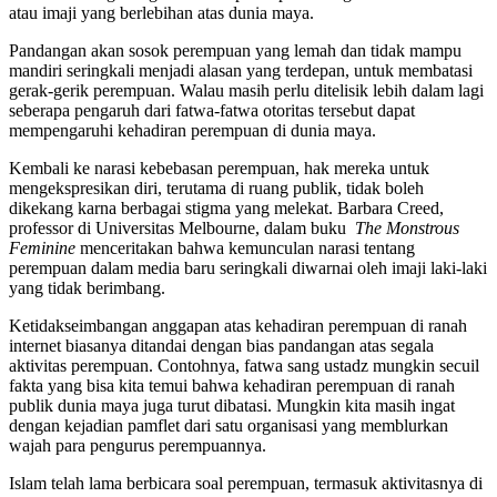
atau imaji yang berlebihan atas dunia maya.
Pandangan akan sosok perempuan yang lemah dan tidak mampu
mandiri seringkali menjadi alasan yang terdepan, untuk membatasi
gerak-gerik perempuan. Walau masih perlu ditelisik lebih dalam lagi
seberapa pengaruh dari fatwa-fatwa otoritas tersebut dapat
mempengaruhi kehadiran perempuan di dunia maya.
Kembali ke narasi kebebasan perempuan, hak mereka untuk
mengekspresikan diri, terutama di ruang publik, tidak boleh
dikekang karna berbagai stigma yang melekat. Barbara Creed,
professor di Universitas Melbourne, dalam buku
The Monstrous
Feminine
menceritakan bahwa kemunculan narasi tentang
perempuan dalam media baru seringkali diwarnai oleh imaji laki-laki
yang tidak berimbang.
Ketidakseimbangan anggapan atas kehadiran perempuan di ranah
internet biasanya ditandai dengan bias pandangan atas segala
aktivitas perempuan. Contohnya, fatwa sang ustadz mungkin secuil
fakta yang bisa kita temui bahwa kehadiran perempuan di ranah
publik dunia maya juga turut dibatasi. Mungkin kita masih ingat
dengan kejadian pamflet dari satu organisasi yang memblurkan
wajah para pengurus perempuannya.
Islam telah lama berbicara soal perempuan, termasuk aktivitasnya di