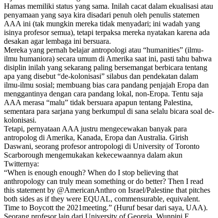
Hamas memiliki status yang sama. Inilah cacat dalam ekualisasi atau
penyamaan yang saya kira disadari penuh oleh penulis statemen
AAA ini (tak mungkin mereka tidak menyadari; ini wadah yang
isinya profesor semua), tetapi terpaksa mereka nyatakan karena ada
desakan agar lembaga ini bersuara.
Mereka yang pernah belajar antropologi atau “humanities” (ilmu-
ilmu humaniora) secara umum di Amerika saat ini, pasti tahu bahwa
disiplin inilah yang sekarang paling bersemangat berbicara tentang
apa yang disebut “de-kolonisasi” silabus dan pendekatan dalam
ilmu-ilmu sosial; membuang bias cara pandang penjajah Eropa dan
menggantinya dengan cara pandang lokal, non-Eropa. Tentu saja
AAA merasa “malu” tidak bersuara apapun tentang Palestina,
sementara para sarjana yang berkumpul di sana selalu bicara soal de-
kolonisasi.
Tetapi, pernyataan AAA justru mengecewakan banyak para
antropolog di Amerika, Kanada, Eropa dan Australia. Girish
Daswani, seorang profesor antropologi di University of Toronto
Scarborough mengemukakan kekecewaannya dalam akun
Twitternya:
“When is enough enough? When do I stop believing that
anthropology can truly mean something or do better? Then I read
this statement by @AmericanAnthro on Israel/Palestine that pitches
both sides as if they were EQUAL, commensurable, equivalent.
Time to Boycott the 2021meeting.” (Huruf besar dari saya, UAA).
Seorang profesor lain dari University of Georgia, Wunpini F.