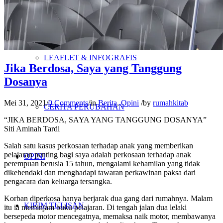
VIDEO & DOKUMENTER
LEAFLET & INFOGRAFIS
Jika Berdosa, Saya yang Tanggung
Dosanya
Mei 31, 2021
/
0 Comments
/
in
Berita
,
Opini
/
by
rumahkitab
CERITA PERUBAHAN
“JIKA BERDOSA, SAYA YANG TANGGUNG DOSANYA”
Siti Aminah Tardi
Salah satu kasus perkosaan terhadap anak yang memberikan
pelajaran penting bagi saya adalah perkosaan terhadap anak
OPINI
perempuan berusia 15 tahun, mengalami kehamilan yang tidak
dikehendaki dan menghadapi tawaran perkawinan paksa dari
pengacara dan keluarga tersangka.
Korban diperkosa hanya berjarak dua gang dari rumahnya. Malam
KIRIM TULISAN
itu ia meminjam buku pelajaran. Di tengah jalan dua lelaki
bersepeda motor mencegatnya, memaksa naik motor, membawanya