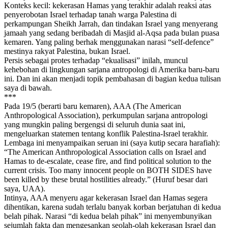
Konteks kecil: kekerasan Hamas yang terakhir adalah reaksi atas
penyerobotan Israel terhadap tanah warga Palestina di
perkampungan Sheikh Jarrah, dan tindakan Israel yang menyerang
jamaah yang sedang beribadah di Masjid al-Aqsa pada bulan puasa
kemaren. Yang paling berhak menggunakan narasi “self-defence”
mestinya rakyat Palestina, bukan Israel.
Persis sebagai protes terhadap “ekualisasi” inilah, muncul
kehebohan di lingkungan sarjana antropologi di Amerika baru-baru
ini. Dan ini akan menjadi topik pembahasan di bagian kedua tulisan
saya di bawah.
***
Pada 19/5 (berarti baru kemaren), AAA (The American
Anthropological Association), perkumpulan sarjana antropologi
yang mungkin paling bergengsi di seluruh dunia saat ini,
mengeluarkan statemen tentang konflik Palestina-Israel terakhir.
Lembaga ini menyampaikan seruan ini (saya kutip secara harafiah):
“The American Anthropological Association calls on Israel and
Hamas to de-escalate, cease fire, and find political solution to the
current crisis. Too many innocent people on BOTH SIDES have
been killed by these brutal hostilities already.” (Huruf besar dari
saya, UAA).
Intinya, AAA menyeru agar kekerasan Israel dan Hamas segera
dihentikan, karena sudah terlalu banyak korban berjatuhan di kedua
belah pihak. Narasi “di kedua belah pihak” ini menyembunyikan
sejumlah fakta dan mengesankan seolah-olah kekerasan Israel dan