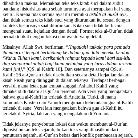
dihadirkan makna. Memaknai teks-teks kitab suci dalam sudut
pandang historisitas atau sebab turunnya ayat merupakan hal yang
keliru. Karena tidak semua ayat itu memiliki
asbâb al-nuzûl
-nya,
dan tidak semua teks kitab suci yang diturunkan itu sesuai dengan
konteks historisnya saat diturunkan. Kitab suci tidak berbicara
mengenai suatu kejadian dengan detail. Format teks al-Qur`an tidak
pernah terikat dengan lokasi dan waktu yang detail.
Misalnya, Allah Swt. berfirman, “
[Ingatlah] tatkala para pemuda
itu mencari tempat berlindung ke dalam gua, lalu mereka berdoa,
‘Wahai Tuhan kami, berikanlah rahmat kepada kami dari sisi-Mu
dan sempurnakanlah bagi kami petunjuk yang lurus dalam urusan
kami [ini]
,” [QS. al-Kahfi: 10]. Dan seterusnya sampai QS. al-
Kahfi: 26 al-Qur`an tidak disebutkan secara detail kejadian dalam
kisah-kisah yang diunggah di dalam teksnya. Terdapat berbagai
versi di mana letak gua tempat singgah Ashabul Kahfi yang
dimaksud di dalam al-Qur`an tersebut. Ada versi yang mengatakan
bahwa gua al-Kahfi itu terletak di Anatolia, Turki, di mana
komunitas Kristen dan Yahudi mengimani keberadaan gua al-Kahfi
terletak di sana. Versi lain mengatakan bahwa gua al-Kahfi itu
terletak di Syiria, lalu ada yang mengatakan di Yordania.
Tidak jelasnya penyebutan lokasi dan waktu membuat al-Qur`an
diposisi bukan teks sejarah, bukan teks yang dihasilkan dari
penuturan sejarah. al-Qur`an bebas dari konflik pembacaan sejarah.