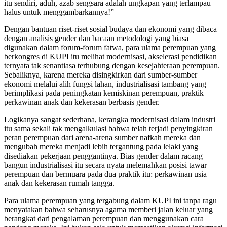
itu sendiri, aduh, azab sengsara adalah ungkapan yang terlampau
halus untuk menggambarkannya!”
Dengan bantuan riset-riset sosial budaya dan ekonomi yang dibaca
dengan analisis gender dan bacaan metodologi yang biasa
digunakan dalam forum-forum fatwa, para ulama perempuan yang
berkongres di KUPI itu melihat modernisasi, akselerasi pendidikan
ternyata tak senantiasa terhubung dengan kesejahteraan perempuan.
Sebaliknya, karena mereka disingkirkan dari sumber-sumber
ekonomi melalui alih fungsi lahan, industrialisasi tambang yang
berimplikasi pada peningkatan kemiskinan perempuan, praktik
perkawinan anak dan kekerasan berbasis gender.
Logikanya sangat sederhana, kerangka modernisasi dalam industri
itu sama sekali tak mengalkulasi bahwa telah terjadi penyingkiran
peran perempuan dari arena-arena sumber nafkah mereka dan
mengubah mereka menjadi lebih tergantung pada lelaki yang
disediakan pekerjaan penggantinya. Bias gender dalam racang
bangun industrialisasi itu secara nyata melemahkan posisi tawar
perempuan dan bermuara pada dua praktik itu: perkawinan usia
anak dan kekerasan rumah tangga.
Para ulama perempuan yang tergabung dalam KUPI ini tanpa ragu
menyatakan bahwa seharusnya agama memberi jalan keluar yang
berangkat dari pengalaman perempuan dan menggunakan cara