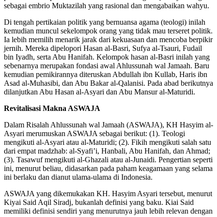
sebagai embrio Muktazilah yang rasional dan mengabaikan wahyu.
Di tengah pertikaian politik yang bernuansa agama (teologi) inilah
kemudian muncul sekelompok orang yang tidak mau terseret politik.
Ia lebih memilih menarik jarak dari kekuasaan dan mencoba berpikir
jernih. Mereka dipelopori Hasan al-Basri, Sufya al-Tsauri, Fudail
bin Iyadh, serta Abu Hanifah. Kelompok hasan al-Basri inilah yang
sebenarnya merupakan fondasi awal Ahlussunah wal Jamaah. Baru
kemudian pemikirannya diteruskan Abdullah ibn Kullab, Haris ibn
Asad al-Muhasibi, dan Abu Bakar al-Qalanisi. Pada abad berikutnya
dilanjutkan Abu Hasan al-Asyari dan Abu Mansur al-Maturidi.
Revitalisasi Makna ASWAJA
Dalam Risalah Ahlussunah wal Jamaah (ASWAJA), KH Hasyim al-
Asyari merumuskan ASWAJA sebagai berikut: (1). Teologi
mengikuti al-Asyari atau al-Maturidi; (2). Fikih mengikuti salah satu
dari empat madzhab: al-Syafi’i, Hanbali, Abu Hanifah, dan Ahmad;
(3). Tasawuf mengikuti al-Ghazali atau al-Junaidi. Pengertian seperti
ini, menurut beliau, didasarkan pada paham keagamaan yang selama
ini berlaku dan dianut ulama-ulama di Indonesia.
ASWAJA yang dikemukakan KH. Hasyim Asyari tersebut, menurut
Kiyai Said Aqil Siradj, bukanlah definisi yang baku. Kiai Said
memiliki definisi sendiri yang menurutnya jauh lebih relevan dengan