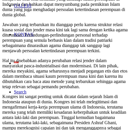
Indonesia dan bahkan dapat menyumbang pada pemikiran Islam
GALERI
dunia yang juga menghadapi persoalan ketertindasan perempuan di
dunia global.
Jawaban yang terbarukan itu dianggap perlu karena struktur relasi
kuasa sosial dan jender masa kini tak lagi sama dengan ketika agama
KONTAK
diturunkan. Perlindungan-perlindungan personal terhadap
perempuan yang semula berbasis klan dalam tradisi patriarki
sebagaimana dinarasikan agama dianggap tak sanggup lagi
menjawab persoalan ketertindasan perempuan terkini.
Hal itu disebabkan adanya perubahan relasi jender dalam
masyarakat pasca-industrialisasi dan modernisasi. Di lain pihak,
mereka meyakini, agama seharusnya menjadi pegangan etis dan etos
dalam membaca situasi kaum perempuan masa kini dan karena itu
dibutuhkan cara baca atau metode yang terbarukan sehingga agama
tetap relevan sebagai pemandu perubahan.
Search
Kongres ini sangat penting untuk dicatat dalam sejarah Islam di
Indonesia ataupun di dunia. Kongres ini telah melegitimasi dan
mengafirmasi kerja-kerja perempuan ulama di Indonesia, terutama
mereka yang telah memiliki kesadaran keberpihakan untuk keadilan
antara laki-laki dan perempuan. Tinggal kemudian bagaimana
ulama, terutama laki-laki, sebagaimana Presiden Ashraf Ghani,
mampu merekognisi capaian ini dan tak menganggapnya sebagai