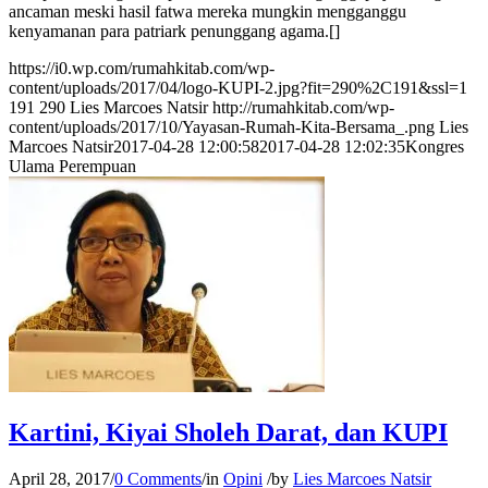
ancaman meski hasil fatwa mereka mungkin mengganggu
kenyamanan para patriark penunggang agama.[]
https://i0.wp.com/rumahkitab.com/wp-
content/uploads/2017/04/logo-KUPI-2.jpg?fit=290%2C191&ssl=1
191
290
Lies Marcoes Natsir
http://rumahkitab.com/wp-
content/uploads/2017/10/Yayasan-Rumah-Kita-Bersama_.png
Lies
Marcoes Natsir
2017-04-28 12:00:58
2017-04-28 12:02:35
Kongres
Ulama Perempuan
Kartini, Kiyai Sholeh Darat, dan KUPI
April 28, 2017
/
0 Comments
/
in
Opini
/
by
Lies Marcoes Natsir