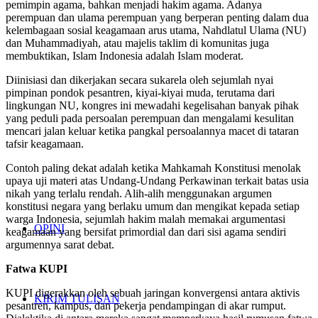
pemimpin agama, bahkan menjadi hakim agama. Adanya
perempuan dan ulama perempuan yang berperan penting dalam dua
kelembagaan sosial keagamaan arus utama, Nahdlatul Ulama (NU)
dan Muhammadiyah, atau majelis taklim di komunitas juga
membuktikan, Islam Indonesia adalah Islam moderat.
Diinisiasi dan dikerjakan secara sukarela oleh sejumlah nyai
pimpinan pondok pesantren, kiyai-kiyai muda, terutama dari
lingkungan NU, kongres ini mewadahi kegelisahan banyak pihak
yang peduli pada persoalan perempuan dan mengalami kesulitan
mencari jalan keluar ketika pangkal persoalannya macet di tataran
tafsir keagamaan.
Contoh paling dekat adalah ketika Mahkamah Konstitusi menolak
upaya uji materi atas Undang-Undang Perkawinan terkait batas usia
nikah yang terlalu rendah. Alih-alih menggunakan argumen
konstitusi negara yang berlaku umum dan mengikat kepada setiap
warga Indonesia, sejumlah hakim malah memakai argumentasi
OPINI
keagamaan yang bersifat primordial dan dari sisi agama sendiri
argumennya sarat debat.
Fatwa KUPI
KUPI digerakkan oleh sebuah jaringan konvergensi antara aktivis
KIRIM TULISAN
pesantren, kampus, dan pekerja pendampingan di akar rumput.