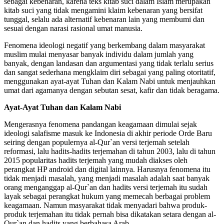
sebagai kebenaran, karena teks kitab suci dalam Islam merupakan
kitab suci yang tidak mengamini klaim kebenaran yang bersifat
tunggal, selalu ada alternatif kebenaran lain yang membumi dan
sesuai dengan narasi rasional umat manusia.
Fenomena ideologi negatif yang berkembang dalam masyarakat
muslim mulai menyasar banyak individu dalam jumlah yang
banyak, dengan landasan dan argumentasi yang tidak terlalu serius
dan sangat sederhana mengklaim diri sebagai yang paling otoritatif,
menggunakan ayat-ayat Tuhan dan Kalam Nabi untuk menjauhkan
umat dari agamanya dengan sebutan sesat, kafir dan tidak beragama.
Ayat-Ayat Tuhan dan Kalam Nabi
Mengerasnya fenomena pandangan keagamaan dimulai sejak
ideologi salafisme masuk ke Indonesia di akhir periode Orde Baru
seiring dengan populernya al-Qur`an versi terjemah setelah
reformasi, lalu hadits-hadits terjemahan di tahun 2003, lalu di tahun
2015 popularitas hadits terjemah yang mudah diakses oleh
perangkat HP android dan digital lainnya. Harusnya fenomena itu
tidak menjadi masalah, yang menjadi masalah adalah saat banyak
orang menganggap al-Qur`an dan hadits versi terjemah itu sudah
layak sebagai perangkat hukum yang memecah berbagai problem
keagamaan. Namun masyarakat tidak menyadari bahwa produk-
produk terjemahan itu tidak pernah bisa dikatakan setara dengan al-
Qur`an dan hadits yang berbahasa Arab.