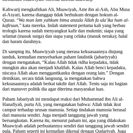
Kahwarij mengkafirkan Ali, Muawiyah, Amr ibn al-Ash, Abu Musa
al-Asyari, karena dianggap tidak berhukum dengan hokum al-
Quran. “
Wa man lam yahkum bima anzala Allah fa ula’ika hum al-
kafiruun
,” kata mereka. Inilah statement pertama kali yang berbau
teologis karena sudah menyangkut kafir dan mukmin; siapa yang
selamat (masuk surga) dan siapa yang celaka (masuk neraka); halal
dan haram darahnya.
Di samping itu, Muawiyyah yang merasa kekuasaannya diujung
tanduk, kemudian menyebarkan paham fatalistik (jabariyyah)
dengan mengatakan, “Kalau Allah tidak ridha kepadaku, tidak
mungkin aku akan menjadi khalifah. Kalau Allah benci kepadaku,
niscaya Allah akan menggantikanku dengan orang lain.” Dengan
demikian, secara tidak langsung, ia mengatakan bahwa
kekuasaannya adalah berkat takdir dari Allah. Tentu saja ini bagian
dari manuver politik dia agar diterima masyarakat luas.
Paham Jabariyah ini mendapat reaksi dari Muhammad ibn Ali al-
Hanafiyah, purta Ali, yang mengatakan bahwa: Allah tidak ikut
campur terhadap urusan manusia. Setiap tindakan manusia berasal
dari manusia sendiri. Juga menjadi tanggung jawab yang
bersangkutan. Karena itu, menurut paham ini, apa yang dilakukan
Muawiyah adalah perbuatannya sendiri dan tanggung jawab sendiri
pula. Paham seperti ini kemudian dikenal dengan Qadariyah. Juga