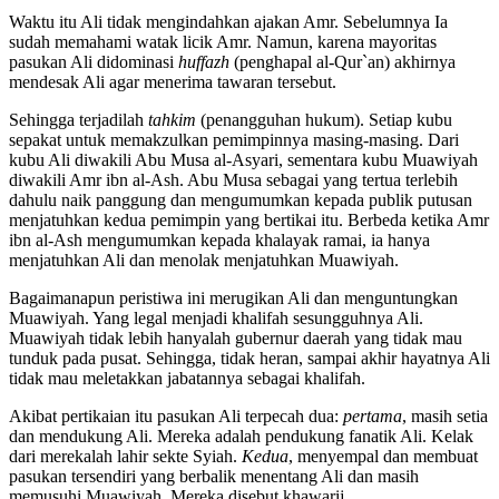
Waktu itu Ali tidak mengindahkan ajakan Amr. Sebelumnya Ia
sudah memahami watak licik Amr. Namun, karena mayoritas
pasukan Ali didominasi
huffazh
(penghapal al-Qur`an) akhirnya
mendesak Ali agar menerima tawaran tersebut.
Sehingga terjadilah
tahkim
(penangguhan hukum). Setiap kubu
sepakat untuk memakzulkan pemimpinnya masing-masing. Dari
kubu Ali diwakili Abu Musa al-Asyari, sementara kubu Muawiyah
diwakili Amr ibn al-Ash. Abu Musa sebagai yang tertua terlebih
dahulu naik panggung dan mengumumkan kepada publik putusan
menjatuhkan kedua pemimpin yang bertikai itu. Berbeda ketika Amr
ibn al-Ash mengumumkan kepada khalayak ramai, ia hanya
menjatuhkan Ali dan menolak menjatuhkan Muawiyah.
Bagaimanapun peristiwa ini merugikan Ali dan menguntungkan
Muawiyah. Yang legal menjadi khalifah sesungguhnya Ali.
Muawiyah tidak lebih hanyalah gubernur daerah yang tidak mau
tunduk pada pusat. Sehingga, tidak heran, sampai akhir hayatnya Ali
tidak mau meletakkan jabatannya sebagai khalifah.
Akibat pertikaian itu pasukan Ali terpecah dua:
pertama
, masih setia
dan mendukung Ali. Mereka adalah pendukung fanatik Ali. Kelak
dari merekalah lahir sekte Syiah.
Kedua
, menyempal dan membuat
pasukan tersendiri yang berbalik menentang Ali dan masih
memusuhi Muawiyah. Mereka disebut khawarij.