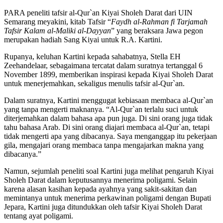
PARA peneliti tafsir al-Qur`an Kiyai Sholeh Darat dari UIN
Semarang meyakini, kitab Tafsir “
Faydh al-Rahman fi Tarjamah
Tafsir Kalam al-Maliki al-Dayyan
” yang beraksara Jawa pegon
merupakan hadiah Sang Kiyai untuk R.A. Kartini.
Rupanya, keluhan Kartini kepada sahabatnya, Stella EH
Zeehandelaar, sebagaimana tercatat dalam suratnya tertanggal 6
November 1899, memberikan inspirasi kepada Kiyai Sholeh Darat
untuk menerjemahkan, sekaligus menulis tafsir al-Qur`an.
Dalam suratnya, Kartini menggugat kebiasaan membaca al-Qur`an
yang tanpa mengerti maknanya. “Al-Qur`an terlalu suci untuk
diterjemahkan dalam bahasa apa pun juga. Di sini orang juga tidak
tahu bahasa Arab. Di sini orang diajari membaca al-Qur`an, tetapi
tidak mengerti apa yang dibacanya. Saya menganggap itu pekerjaan
gila, mengajari orang membaca tanpa mengajarkan makna yang
dibacanya.”
Namun, sejumlah peneliti soal Kartini juga melihat pengaruh Kiyai
Sholeh Darat dalam keputusannya menerima poligami. Selain
karena alasan kasihan kepada ayahnya yang sakit-sakitan dan
memintanya untuk menerima perkawinan poligami dengan Bupati
Jepara, Kartini juga ditundukkan oleh tafsir Kiyai Sholeh Darat
tentang ayat poligami.