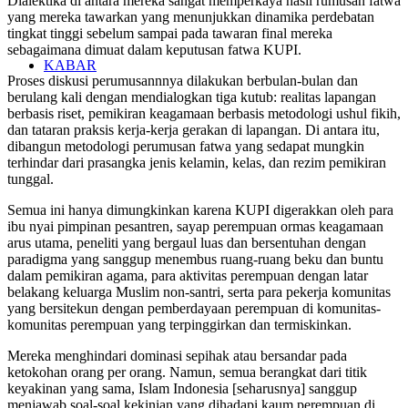
Dialektika di antara mereka sangat memperkaya hasil rumusan fatwa
yang mereka tawarkan yang menunjukkan dinamika perdebatan
tingkat tinggi sebelum sampai pada tawaran final mereka
sebagaimana dimuat dalam keputusan fatwa KUPI.
KABAR
Proses diskusi perumusannnya dilakukan berbulan-bulan dan
berulang kali dengan mendialogkan tiga kutub: realitas lapangan
berbasis riset, pemikiran keagamaan berbasis metodologi ushul fikih,
dan tataran praksis kerja-kerja gerakan di lapangan. Di antara itu,
dibangun metodologi perumusan fatwa yang sedapat mungkin
terhindar dari prasangka jenis kelamin, kelas, dan rezim pemikiran
tunggal.
Semua ini hanya dimungkinkan karena KUPI digerakkan oleh para
ibu nyai pimpinan pesantren, sayap perempuan ormas keagamaan
arus utama, peneliti yang bergaul luas dan bersentuhan dengan
paradigma yang sanggup menembus ruang-ruang beku dan buntu
dalam pemikiran agama, para aktivitas perempuan dengan latar
belakang keluarga Muslim non-santri, serta para pekerja komunitas
yang bersitekun dengan pemberdayaan perempuan di komunitas-
komunitas perempuan yang terpinggirkan dan termiskinkan.
Mereka menghindari dominasi sepihak atau bersandar pada
ketokohan orang per orang. Namun, semua berangkat dari titik
keyakinan yang sama, Islam Indonesia [seharusnya] sanggup
menjawab soal-soal kekinian yang dihadapi kaum perempuan di