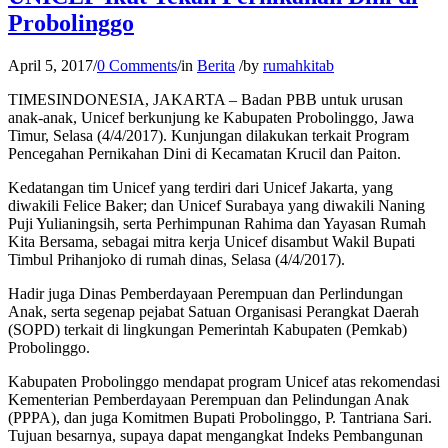
Probolinggo
April 5, 2017
/
0 Comments
/
in
Berita
/
by
rumahkitab
TIMESINDONESIA, JAKARTA – Badan PBB untuk urusan
anak-anak, Unicef berkunjung ke Kabupaten Probolinggo, Jawa
Timur, Selasa (4/4/2017). Kunjungan dilakukan terkait Program
Pencegahan Pernikahan Dini di Kecamatan Krucil dan Paiton.
Kedatangan tim Unicef yang terdiri dari Unicef Jakarta, yang
diwakili Felice Baker; dan Unicef Surabaya yang diwakili Naning
Puji Yulianingsih, serta Perhimpunan Rahima dan Yayasan Rumah
Kita Bersama, sebagai mitra kerja Unicef disambut Wakil Bupati
Timbul Prihanjoko di rumah dinas, Selasa (4/4/2017).
Hadir juga Dinas Pemberdayaan Perempuan dan Perlindungan
Anak, serta segenap pejabat Satuan Organisasi Perangkat Daerah
(SOPD) terkait di lingkungan Pemerintah Kabupaten (Pemkab)
Probolinggo.
Kabupaten Probolinggo mendapat program Unicef atas rekomendasi
Kementerian Pemberdayaan Perempuan dan Pelindungan Anak
(PPPA), dan juga Komitmen Bupati Probolinggo, P. Tantriana Sari.
Tujuan besarnya, supaya dapat mengangkat Indeks Pembangunan