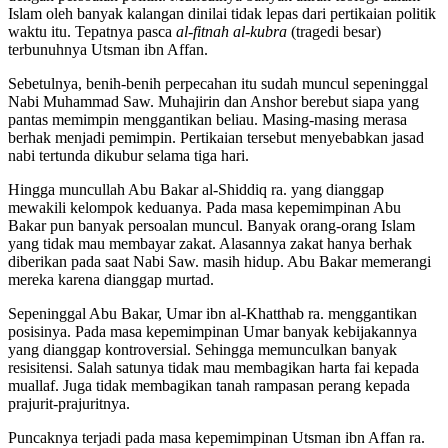
Islam oleh banyak kalangan dinilai tidak lepas dari pertikaian politik
waktu itu. Tepatnya pasca
al-fitnah al-kubra
(tragedi besar)
terbunuhnya Utsman ibn Affan.
Sebetulnya, benih-benih perpecahan itu sudah muncul sepeninggal
Nabi Muhammad Saw. Muhajirin dan Anshor berebut siapa yang
pantas memimpin menggantikan beliau. Masing-masing merasa
berhak menjadi pemimpin. Pertikaian tersebut menyebabkan jasad
nabi tertunda dikubur selama tiga hari.
Hingga muncullah Abu Bakar al-Shiddiq ra. yang dianggap
mewakili kelompok keduanya. Pada masa kepemimpinan Abu
Bakar pun banyak persoalan muncul. Banyak orang-orang Islam
yang tidak mau membayar zakat. Alasannya zakat hanya berhak
diberikan pada saat Nabi Saw. masih hidup. Abu Bakar memerangi
mereka karena dianggap murtad.
Sepeninggal Abu Bakar, Umar ibn al-Khatthab ra. menggantikan
posisinya. Pada masa kepemimpinan Umar banyak kebijakannya
yang dianggap kontroversial. Sehingga memunculkan banyak
resisitensi. Salah satunya tidak mau membagikan harta fai kepada
muallaf. Juga tidak membagikan tanah rampasan perang kepada
prajurit-prajuritnya.
Puncaknya terjadi pada masa kepemimpinan Utsman ibn Affan ra.