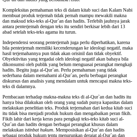
Kompleksitas pemahaman teks di dalam kitab suci dan Kalam Nabi
membuat produk terjemah tidak pernah mampu mewakili makna
dan maksud teks-teks al-Qur`an dan hadits. Terlebih jauhnya jarak
antara penterjemah dengan teks itu sendiri berkisar lebih dari 13
abad setelah teks-teks agama itu turun.
Independensi seorang penterjemah juga perlu diperhatikan, karena
bila penterjemah memiliki kecenderungan ke ideologi negatif, maka
hasil terjemahannya pun tidak akan orisinil dan tidak obyektif.
Obyektivitas yang tergadai oleh ideologi negatif akan bahaya bila
dikonsumsi oleh publik yang belum menguasai perangkat mengkaji
hadits. Begitu juga al-Qur`an. Perlu pemahaman yang tidak
sederhana dalam memahami al-Qur`an, perlu berbagai perangkat
diskursus dan analisis yang mendalam untuk mencapai makna teks-
teks di dalamnya.
Pembacaan terhadap makna-makna teks di al-Qur`an dan hadits itu
hanya bisa dilakukan oleh orang yang sudah punya kapasitas dalam
melakukan penelitian teks. Produk terjemahan dari kedua kitab suci
itu tidak bisa menjadi produk hukum dan mengabaikan peran fikih.
Fikih lahir dari kerja keras para pengkaji teks-teks kitab suci al-
Qur`an dan hadits dengan berbagai perangkat khusus dalam
melakukan
istinbat hukum
. Memposisikan al-Qur`an dan hadits
sebagai produk hukum tentu menurunkan derajat al-Qur`an dan