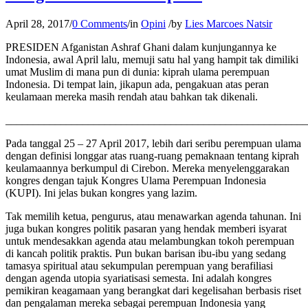
April 28, 2017
/
0 Comments
/
in
Opini
/
by
Lies Marcoes Natsir
PRESIDEN Afganistan Ashraf Ghani dalam kunjungannya ke
Indonesia, awal April lalu, memuji satu hal yang hampit tak dimiliki
umat Muslim di mana pun di dunia: kiprah ulama perempuan
Indonesia. Di tempat lain, jikapun ada, pengakuan atas peran
keulamaan mereka masih rendah atau bahkan tak dikenali.
_______________________________________________________
Pada tanggal 25 – 27 April 2017, lebih dari seribu perempuan ulama
dengan definisi longgar atas ruang-ruang pemaknaan tentang kiprah
keulamaannya berkumpul di Cirebon. Mereka menyelenggarakan
kongres dengan tajuk Kongres Ulama Perempuan Indonesia
(KUPI). Ini jelas bukan kongres yang lazim.
Tak memilih ketua, pengurus, atau menawarkan agenda tahunan. Ini
juga bukan kongres politik pasaran yang hendak memberi isyarat
untuk mendesakkan agenda atau melambungkan tokoh perempuan
di kancah politik praktis. Pun bukan barisan ibu-ibu yang sedang
tamasya spiritual atau sekumpulan perempuan yang berafiliasi
dengan agenda utopia syariatisasi semesta. Ini adalah kongres
pemikiran keagamaan yang berangkat dari kegelisahan berbasis riset
dan pengalaman mereka sebagai perempuan Indonesia yang