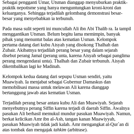
Sebagai pengganti Umar, Utsman dianggap menyuburkan praktik-
praktik nepotisme yang hanya menguntungkan kroni-kroni dan
keluarganya. Sehingga terjadilah gelombang demonstrasi besar-
besar yang menyebabkan ia terbunuh.
Pada masa sulit seperti ini muncullah Ali ibn Abi Thalib ra. Ia tampil
menggantikan Utsman. Belum begitu lama memimpin, banyak
pihak yang menuntut balas atas kematian Usman. Kelompok
pertama datang dari kubu Aisyah yang disokong Thalhah dan
Zubair. Akibatnya terjadilah perang besar yang dalam sejarah
disebut perang Jamal (perang unta, karena Aisyah sebagai panglima
perang mengendarai unta). Thalhah dan Zubair terbunuh. Aisyah
dikembalikan lagi ke Madinah.
Kelompok kedua datang dari sepupu Usman sendiri, yaitu
Muawiyah. Ia menjabat sebagai Gubernur Damaskus dan
memobilisasi massa untuk melawan Ali karena dianggap
bertanggung jawab atas kematian Usman.
Terjadilah perang besar antara kubu Ali dan Muawiyah. Sejarah
menyebutnya perang Siffin karena terjadi di daerah Siffin. Awalnya
pasukan Ali berhasil memukul mundur pasukan Muawiyah. Namun,
berkat kelicikan Amr ibn al-Ash, tangan kanan Muawiyyah,
pasukan Muawiyah tidak jadi kalah. Amr mengangkat al-Qur`an di
atas tombak dan mengajak
tahkim
(arbitrase).