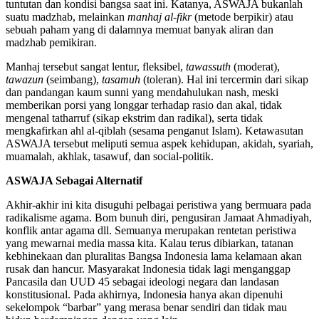
tuntutan dan kondisi bangsa saat ini. Katanya, ASWAJA bukanlah
suatu madzhab, melainkan
manhaj al-fikr
(metode berpikir) atau
sebuah paham yang di dalamnya memuat banyak aliran dan
madzhab pemikiran.
Manhaj tersebut sangat lentur, fleksibel,
tawassuth
(moderat),
tawazun
(seimbang),
tasamuh
(toleran). Hal ini tercermin dari sikap
dan pandangan kaum sunni yang mendahulukan nash, meski
memberikan porsi yang longgar terhadap rasio dan akal, tidak
mengenal tatharruf (sikap ekstrim dan radikal), serta tidak
mengkafirkan ahl al-qiblah (sesama penganut Islam). Ketawasutan
ASWAJA tersebut meliputi semua aspek kehidupan, akidah, syariah,
muamalah, akhlak, tasawuf, dan social-politik.
ASWAJA Sebagai Alternatif
Akhir-akhir ini kita disuguhi pelbagai peristiwa yang bermuara pada
radikalisme agama. Bom bunuh diri, pengusiran Jamaat Ahmadiyah,
konflik antar agama dll. Semuanya merupakan rentetan peristiwa
yang mewarnai media massa kita. Kalau terus dibiarkan, tatanan
kebhinekaan dan pluralitas Bangsa Indonesia lama kelamaan akan
rusak dan hancur. Masyarakat Indonesia tidak lagi menganggap
Pancasila dan UUD 45 sebagai ideologi negara dan landasan
konstitusional. Pada akhirnya, Indonesia hanya akan dipenuhi
sekelompok “barbar” yang merasa benar sendiri dan tidak mau