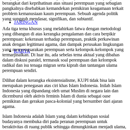
berangkat dari keprihatinan atas situasi perempuan yang sebagian
pangkalnya disebabkan kemandekan pemikiran keagamaan terkait
problem kemanusiaan kaum perempuan. Sebuah agenda politik
yang sungguh mendasar, signifikan, dan subtantif.
JARINGAN
Ada tiga tema khusus yang melahirkan fatwa dengan metodologi
yang dibangun di atas kerangka pengalaman dan cara berpikir
perempuan: kekerasan terhadap perempuan, praktik perkawinan
anak dengan legitimasi agama, dan dampak perusakan lingkungan
yang menyengsarakan perempuan serta kelompok-kelompok yang
KARYA
termarjinalkan. Di luar itu, ada sebelas tema aktual yang dibahas
dalam diskusi paralel, termasuk soal perempuan dan kelompok
radikal dan isu tenaga migran serta kiprah dan tantangan ulama
perempuan sendiri.
Dilihat dalam kerangka eksistensialisme, KUPI tidak bisa lain
merupakan penegasan atas ciri khas Islam Indonesia. Inilah Islam
Indonesia yang dipandang oleh umat Muslim di negara lain dan
dicemburui oleh aktivis feminis Islam di dunia sebagai oase
pemikiran dan gerakan pasca-kolonial yang bersumber dari ajaran
agama.
Islam Indonesia adalah Islam yang dalam kehidupan sosial
budayanya membuka diri pada peranan perempuan untuk
beraktivitas di ruang publik sehingga dimungkinkan menjadi ulama,