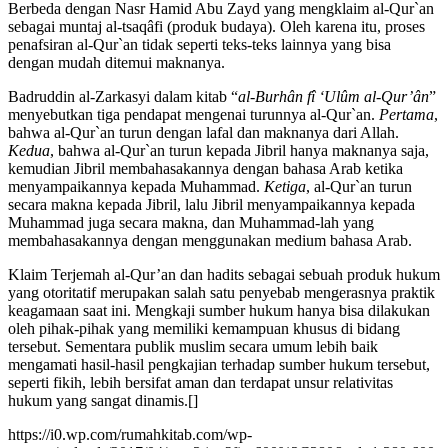
Berbeda dengan Nasr Hamid Abu Zayd yang mengklaim al-Qur`an
sebagai muntaj al-tsaqâfi (produk budaya). Oleh karena itu, proses
penafsiran al-Qur`an tidak seperti teks-teks lainnya yang bisa
dengan mudah ditemui maknanya.
Badruddin al-Zarkasyi dalam kitab “
al-Burhân fî ‘Ulûm al-Qur’ân
”
menyebutkan tiga pendapat mengenai turunnya al-Qur`an.
Pertama
,
bahwa al-Qur`an turun dengan lafal dan maknanya dari Allah.
Kedua
, bahwa al-Qur`an turun kepada Jibril hanya maknanya saja,
kemudian Jibril membahasakannya dengan bahasa Arab ketika
menyampaikannya kepada Muhammad.
Ketiga
, al-Qur`an turun
secara makna kepada Jibril, lalu Jibril menyampaikannya kepada
Muhammad juga secara makna, dan Muhammad-lah yang
membahasakannya dengan menggunakan medium bahasa Arab.
Klaim Terjemah al-Qur’an dan hadits sebagai sebuah produk hukum
yang otoritatif merupakan salah satu penyebab mengerasnya praktik
keagamaan saat ini. Mengkaji sumber hukum hanya bisa dilakukan
oleh pihak-pihak yang memiliki kemampuan khusus di bidang
tersebut. Sementara publik muslim secara umum lebih baik
mengamati hasil-hasil pengkajian terhadap sumber hukum tersebut,
seperti fikih, lebih bersifat aman dan terdapat unsur relativitas
hukum yang sangat dinamis.[]
https://i0.wp.com/rumahkitab.com/wp-