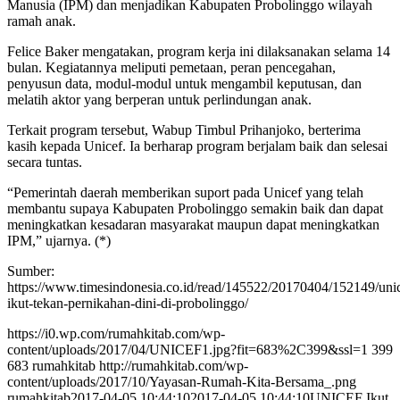
Manusia (IPM) dan menjadikan Kabupaten Probolinggo wilayah
ramah anak.
Felice Baker mengatakan, program kerja ini dilaksanakan selama 14
bulan. Kegiatannya meliputi pemetaan, peran pencegahan,
penyusun data, modul-modul untuk mengambil keputusan, dan
melatih aktor yang berperan untuk perlindungan anak.
Terkait program tersebut, Wabup Timbul Prihanjoko, berterima
kasih kepada Unicef. Ia berharap program berjalam baik dan selesai
secara tuntas.
“Pemerintah daerah memberikan suport pada Unicef yang telah
membantu supaya Kabupaten Probolinggo semakin baik dan dapat
meningkatkan kesadaran masyarakat maupun dapat meningkatkan
IPM,” ujarnya. (*)
Sumber:
https://www.timesindonesia.co.id/read/145522/20170404/152149/unic
ikut-tekan-pernikahan-dini-di-probolinggo/
https://i0.wp.com/rumahkitab.com/wp-
content/uploads/2017/04/UNICEF1.jpg?fit=683%2C399&ssl=1
399
683
rumahkitab
http://rumahkitab.com/wp-
content/uploads/2017/10/Yayasan-Rumah-Kita-Bersama_.png
rumahkitab
2017-04-05 10:44:10
2017-04-05 10:44:10
UNICEF Ikut