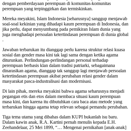
dengan pemberdayaan perempuan di komunitas-komunitas
perempuan yang terpinggirkan dan termiskinkan.
Mereka meyakini, Islam Indonesia [seharusnya] sanggup menjawab
soal-soal kekinian yang dihadapi kaum perempuan di Indonesia, dan
jika perlu, dapat menyumbang pada pemikiran Islam dunia yang
juga menghadapi persoalan ketertindasan perempuan di dunia global
.
Jawaban terbarukan itu dianggap perlu karena struktur relasi kuasa
sosial dan gender masa kini tak lagi sama dengan ketika agama
diturunkan. Perlindungan-perlindangan personal terhadap
perempuan berbasis klan dalam tradisi patriarki, sebagaimana
dinarasikan agama, dianggap tak sanggup lagi menjawab persoalan
ketertindasan perempuan akibat perubahan relasi gender dalam
masyarakat pasca-industralisasi dan modernisasi.
Di lain pihak, mereka meyakini bahwa agama seharusnya menjadi
pegangan etis dan etos dalam membaca situasi kaum perempuan
masa kini, dan karena itu dibutuhkan cara baca atau metode yang
terbarukan hingga agama tetap relevan sebagai pemandu perubahan.
Tiga tema utama yang dibahas dalam KUPI bukanlah isu baru.
Dalam kawin anak, R.A. Kartini pernah menulis kepada E.H.
Zeehandelaar, 25 Mei 1899, “… Mengenai pernikahan [anak-anak]