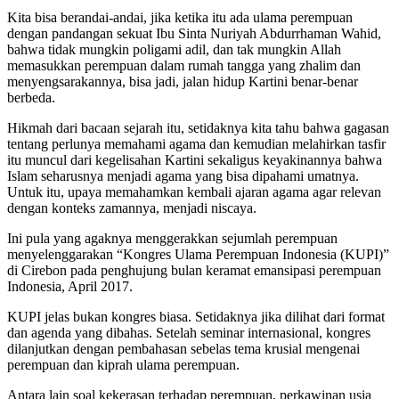
Kita bisa berandai-andai, jika ketika itu ada ulama perempuan
dengan pandangan sekuat Ibu Sinta Nuriyah Abdurrhaman Wahid,
bahwa tidak mungkin poligami adil, dan tak mungkin Allah
memasukkan perempuan dalam rumah tangga yang zhalim dan
menyengsarakannya, bisa jadi, jalan hidup Kartini benar-benar
berbeda.
Hikmah dari bacaan sejarah itu, setidaknya kita tahu bahwa gagasan
tentang perlunya memahami agama dan kemudian melahirkan tasfir
itu muncul dari kegelisahan Kartini sekaligus keyakinannya bahwa
Islam seharusnya menjadi agama yang bisa dipahami umatnya.
Untuk itu, upaya memahamkan kembali ajaran agama agar relevan
dengan konteks zamannya, menjadi niscaya.
Ini pula yang agaknya menggerakkan sejumlah perempuan
menyelenggarakan “Kongres Ulama Perempuan Indonesia (KUPI)”
di Cirebon pada penghujung bulan keramat emansipasi perempuan
Indonesia, April 2017.
KUPI jelas bukan kongres biasa. Setidaknya jika dilihat dari format
dan agenda yang dibahas. Setelah seminar internasional, kongres
dilanjutkan dengan pembahasan sebelas tema krusial mengenai
perempuan dan kiprah ulama perempuan.
Antara lain soal kekerasan terhadap perempuan, perkawinan usia