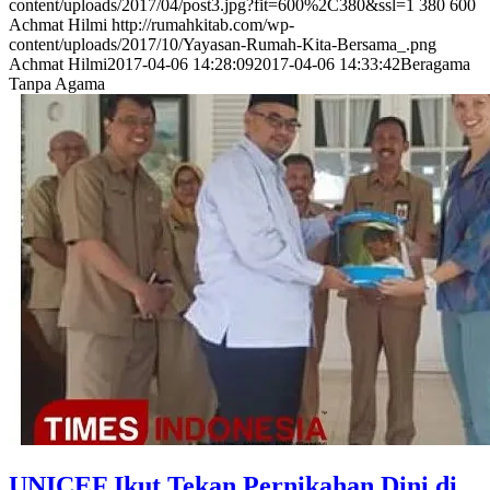
content/uploads/2017/04/post3.jpg?fit=600%2C380&ssl=1
380
600
Achmat Hilmi
http://rumahkitab.com/wp-
content/uploads/2017/10/Yayasan-Rumah-Kita-Bersama_.png
Achmat Hilmi
2017-04-06 14:28:09
2017-04-06 14:33:42
Beragama
Tanpa Agama
UNICEF Ikut Tekan Pernikahan Dini di