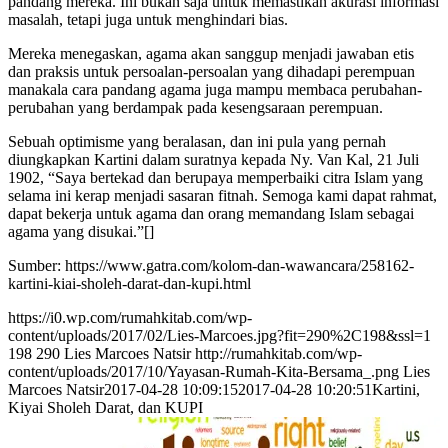
pandang mereka. Ini bukan saja untuk memastikan akurasi informasi
masalah, tetapi juga untuk menghindari bias.
Mereka menegaskan, agama akan sanggup menjadi jawaban etis
dan praksis untuk persoalan-persoalan yang dihadapi perempuan
manakala cara pandang agama juga mampu membaca perubahan-
perubahan yang berdampak pada kesengsaraan perempuan.
Sebuah optimisme yang beralasan, dan ini pula yang pernah
diungkapkan Kartini dalam suratnya kepada Ny. Van Kal, 21 Juli
1902, “Saya bertekad dan berupaya memperbaiki citra Islam yang
selama ini kerap menjadi sasaran fitnah. Semoga kami dapat rahmat,
dapat bekerja untuk agama dan orang memandang Islam sebagai
agama yang disukai.”[]
Sumber: https://www.gatra.com/kolom-dan-wawancara/258162-
kartini-kiai-sholeh-darat-dan-kupi.html
https://i0.wp.com/rumahkitab.com/wp-
content/uploads/2017/02/Lies-Marcoes.jpg?fit=290%2C198&ssl=1
198
290
Lies Marcoes Natsir
http://rumahkitab.com/wp-
content/uploads/2017/10/Yayasan-Rumah-Kita-Bersama_.png
Lies
Marcoes Natsir
2017-04-28 10:09:15
2017-04-28 10:20:51
Kartini,
Kiyai Sholeh Darat, dan KUPI