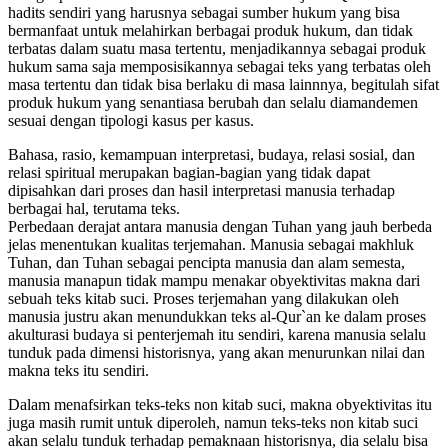
hadits sendiri yang harusnya sebagai sumber hukum yang bisa
bermanfaat untuk melahirkan berbagai produk hukum, dan tidak
terbatas dalam suatu masa tertentu, menjadikannya sebagai produk
hukum sama saja memposisikannya sebagai teks yang terbatas oleh
masa tertentu dan tidak bisa berlaku di masa lainnnya, begitulah sifat
produk hukum yang senantiasa berubah dan selalu diamandemen
sesuai dengan tipologi kasus per kasus.
Bahasa, rasio, kemampuan interpretasi, budaya, relasi sosial, dan
relasi spiritual merupakan bagian-bagian yang tidak dapat
dipisahkan dari proses dan hasil interpretasi manusia terhadap
berbagai hal, terutama teks.
Perbedaan derajat antara manusia dengan Tuhan yang jauh berbeda
jelas menentukan kualitas terjemahan. Manusia sebagai makhluk
Tuhan, dan Tuhan sebagai pencipta manusia dan alam semesta,
manusia manapun tidak mampu menakar obyektivitas makna dari
sebuah teks kitab suci. Proses terjemahan yang dilakukan oleh
manusia justru akan menundukkan teks al-Qur`an ke dalam proses
akulturasi budaya si penterjemah itu sendiri, karena manusia selalu
tunduk pada dimensi historisnya, yang akan menurunkan nilai dan
makna teks itu sendiri.
Dalam menafsirkan teks-teks non kitab suci, makna obyektivitas itu
juga masih rumit untuk diperoleh, namun teks-teks non kitab suci
akan selalu tunduk terhadap pemaknaan historisnya, dia selalu bisa