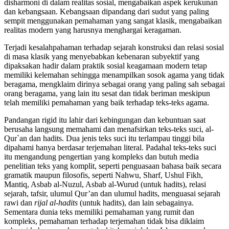
disharmoni di dalam realitas sosial, mengabaikan aspek kerukunan
dan kebangsaan. Kebangsaan dipandang dari sudut yang paling
sempit menggunakan pemahaman yang sangat klasik, mengabaikan
realitas modern yang harusnya menghargai keragaman.
Terjadi kesalahpahaman terhadap sejarah konstruksi dan relasi sosial
di masa klasik yang menyebabkan kebenaran subyektif yang
dipaksakan hadir dalam praktik sosial keagamaan modern tetap
memiliki kelemahan sehingga menampilkan sosok agama yang tidak
beragama, mengklaim dirinya sebagai orang yang paling sah sebagai
orang beragama, yang lain itu sesat dan tidak beriman meskipun
telah memiliki pemahaman yang baik terhadap teks-teks agama.
Pandangan rigid itu lahir dari kebingungan dan kebuntuan saat
berusaha langsung memahami dan menafsirkan teks-teks suci, al-
Qur`an dan hadits. Dua jenis teks suci itu terlampau tinggi bila
dipahami hanya berdasar terjemahan literal. Padahal teks-teks suci
itu mengandung pengertian yang kompleks dan butuh media
penelitian teks yang komplit, seperti penguasaan bahasa baik secara
gramatik maupun filosofis, seperti Nahwu, Sharf, Ushul Fikh,
Mantiq, Asbab al-Nuzul, Asbab al-Wurud (untuk hadits), relasi
sejarah, tafsir, ulumul Qur’an dan ulumul hadits, menguasai sejarah
rawi dan
rijal al-hadits
(untuk hadits), dan lain sebagainya.
Sementara dunia teks memiliki pemahaman yang rumit dan
kompleks, pemahaman terhadap terjemahan tidak bisa diklaim