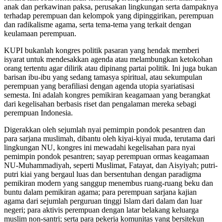
anak dan perkawinan paksa, perusakan lingkungan serta dampaknya
terhadap perempuan dan kelompok yang dipinggirikan, perempuan
dan radikalisme agama, serta tema-tema yang terkait dengan
keulamaan perempuan.
KUPI bukanlah kongres politik pasaran yang hendak memberi
isyarat untuk mendesakkan agenda atau melambungkan ketokohan
orang tertentu agar dilirik atau dipinang partai politik. Ini juga bukan
barisan ibu-ibu yang sedang tamasya spiritual, atau sekumpulan
perempuan yang berafiliasi dengan agenda utopia syariatisasi
semesta. Ini adalah kongres pemikiran keagamaan yang berangkat
dari kegelisahan berbasis riset dan pengalaman mereka sebagi
perempuan Indonesia.
Digerakkan oleh sejumlah nyai pemimpin pondok pesantren dan
para sarjana muslimah, dibantu oleh kiyai-kiyai muda, terutama dari
lingkungan NU, kongres ini mewadahi kegelisahan para nyai
pemimpin pondok pesantren; sayap perempuan ormas keagamaan
NU-Muhammadiyah, seperti Muslimat, Fatayat, dan Aisyiyah; putri-
putri kiai yang bergaul luas dan bersentuhan dengan paradigma
pemikiran modern yang sanggup menembus ruang-ruang beku dan
buntu dalam pemikiran agama; para perempuan sarjana kajian
agama dari sejumlah perguruan tinggi Islam dari dalam dan luar
negeri; para aktivis perempuan dengan latar belakang keluarga
muslim non-santri; serta para pekerja komunitas yang bersitekun