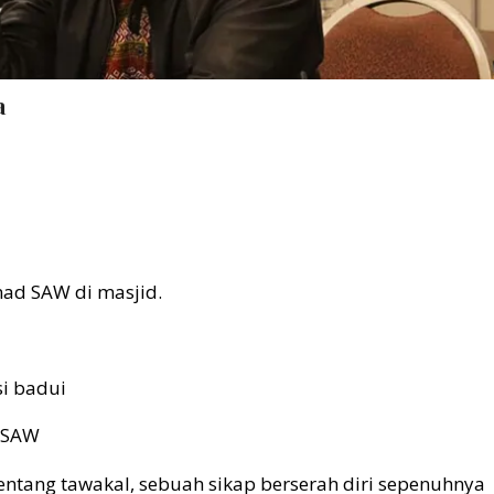
a
d SAW di masjid.
si badui
i SAW
tentang tawakal, sebuah sikap berserah diri sepenuhnya