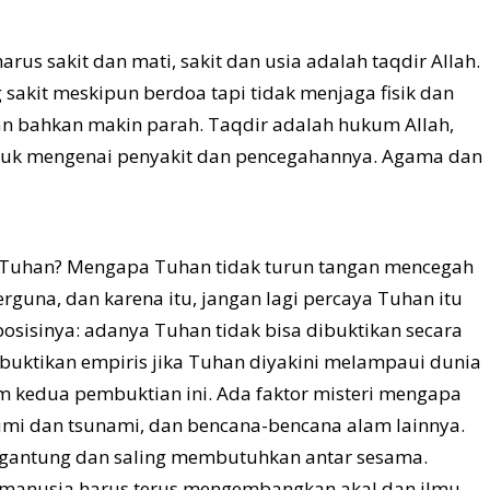
arus sakit dan mati, sakit dan usia adalah taqdir Allah.
g sakit meskipun berdoa tapi tidak menjaga fisik dan
dan bahkan makin parah. Taqdir adalah hukum Allah,
suk mengenai penyakit dan pencegahannya. Agama dan
ana Tuhan? Mengapa Tuhan tidak turun tangan mencegah
guna, dan karena itu, jangan lagi percaya Tuhan itu
posisinya: adanya Tuhan tidak bisa dibuktikan secara
dibuktikan empiris jika Tuhan diyakini melampaui dunia
m kedua pembuktian ini. Ada faktor misteri mengapa
umi dan tsunami, dan bencana-bencana alam lainnya.
ergantung dan saling membutuhkan antar sesama.
 manusia harus terus mengembangkan akal dan ilmu