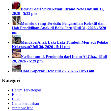
Belajar dari Spider-Man: Brand New Day
Juli 31,
2026 - 5:55 pm
Memeluk yang Tersisih: Pengasuhan Kolektif dan
Hak Pendidikan Anak di Balik Jeruji
Juli 31, 2026 - 5:20
pm
Mengapa Anak Laki-Laki Tumbuh Menjadi Pelaku
Kekerasan?
Juli 30, 2026 - 5:11 pm
Nasihat untuk Pemimpin dari Imam Al-Ghazali
Juli
28, 2026 - 5:29 pm
Dosa Koperasi Desa
Juli 25, 2026 - 10:53 am
Kategori
Belum Terkategori
Berita
Buku
Cerita Perubahan
cerita we lead