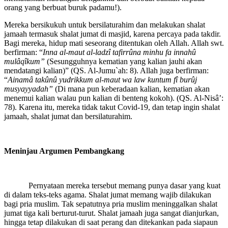
orang yang berbuat buruk padamu!).
Mereka bersikukuh untuk bersilaturahim dan melakukan shalat
jamaah termasuk shalat jumat di masjid, karena percaya pada takdir.
Bagi mereka, hidup mati seseorang ditentukan oleh Allah. Allah swt.
berfirman: “
Inna al-maut al-ladzî tafirrûna minhu fa innahû
mulâqîkum”
(Sesungguhnya kematian yang kalian jauhi akan
mendatangi kalian)” (QS. Al-Jumu`ah: 8). Allah juga berfirman:
“
Ainamâ takûnû yudrikkum al-maut wa law kuntum fî burûj
musyayyadah”
(Di mana pun keberadaan kalian, kematian akan
menemui kalian walau pun kalian di benteng kokoh). (QS. Al-Nisâ’:
78). Karena itu, mereka tidak takut Covid-19, dan tetap ingin shalat
jamaah, shalat jumat dan bersilaturahim.
Meninjau Argumen Pembangkang
Pernyataan mereka tersebut memang punya dasar yang kuat
di dalam teks-teks agama. Shalat jumat memang wajib dilakukan
bagi pria muslim. Tak sepatutnya pria muslim meninggalkan shalat
jumat tiga kali berturut-turut. Shalat jamaah juga sangat dianjurkan,
hingga tetap dilakukan di saat perang dan ditekankan pada siapaun