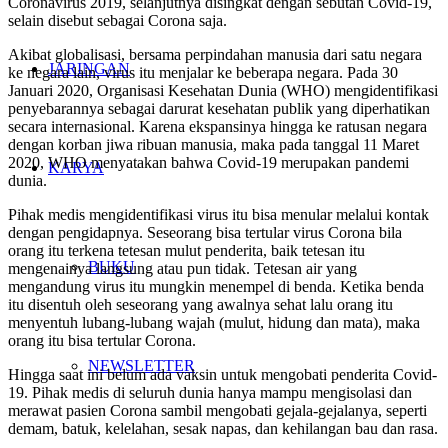
Coronavirus 2019, selanjutnya disingkat dengan sebutan Covid-19,
selain disebut sebagai Corona saja.
Akibat globalisasi, bersama perpindahan manusia dari satu negara
JARINGAN
ke negara lain, virus itu menjalar ke beberapa negara. Pada 30
Januari 2020, Organisasi Kesehatan Dunia (WHO) mengidentifikasi
penyebarannya sebagai darurat kesehatan publik yang diperhatikan
secara internasional. Karena ekspansinya hingga ke ratusan negara
dengan korban jiwa ribuan manusia, maka pada tanggal 11 Maret
2020, WHO menyatakan bahwa Covid-19 merupakan pandemi
KARYA
dunia.
Pihak medis mengidentifikasi virus itu bisa menular melalui kontak
dengan pengidapnya. Seseorang bisa tertular virus Corona bila
orang itu terkena tetesan mulut penderita, baik tetesan itu
BUKU
mengenainya langsung atau pun tidak. Tetesan air yang
mengandung virus itu mungkin menempel di benda. Ketika benda
itu disentuh oleh seseorang yang awalnya sehat lalu orang itu
menyentuh lubang-lubang wajah (mulut, hidung dan mata), maka
orang itu bisa tertular Corona.
NEWSLETTER
Hingga saat ini belum ada vaksin untuk mengobati penderita Covid-
19. Pihak medis di seluruh dunia hanya mampu mengisolasi dan
merawat pasien Corona sambil mengobati gejala-gejalanya, seperti
demam, batuk, kelelahan, sesak napas, dan kehilangan bau dan rasa.