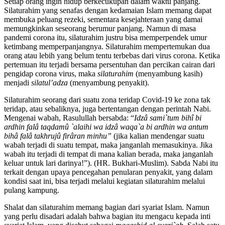
Setiap orang ingin hidup berkecukupan dalam waktu panjang.
Silaturahim yang senafas dengan kedamaian Islam memang dapat
membuka peluang rezeki, sementara kesejahteraan yang damai
memungkinkan seseorang berumur panjang. Namun di masa
pandemi corona itu, silaturahim justru bisa memperpendek umur
ketimbang memperpanjangnya. Silaturahim mempertemukan dua
orang atau lebih yang belum tentu terbebas dari virus corona. Ketika
pertemuan itu terjadi bersama persentuhan dan percikan cairan dari
pengidap corona virus, maka
silaturahim
(menyambung kasih)
menjadi
silatul’adza
(menyambung penyakit).
Silaturahim seorang dari suatu zona teridap Covid-19 ke zona tak
teridap, atau sebaliknya, juga bertentangan dengan perintah Nabi.
Mengenai wabah, Rasulullah bersabda: “
Idzâ sami`tum bihî bi
ardhin falâ taqdamû `alaihi wa idzâ waqa`a bi ardhin wa antum
bihâ falâ takhrujû firâran minhu”
(jika kalian mendengar suatu
wabah terjadi di suatu tempat, maka janganlah memasukinya. Jika
wabah itu terjadi di tempat di mana kalian berada, maka janganlah
keluar untuk lari darinya!”). (HR. Bukhari-Muslim). Sabda Nabi itu
terkait dengan upaya pencegahan penularan penyakit, yang dalam
kondisi saat ini, bisa terjadi melalui kegiatan silaturahim melalui
pulang kampung.
Shalat dan silaturahim memang bagian dari syariat Islam. Namun
yang perlu disadari adalah bahwa bagian itu mengacu kepada inti