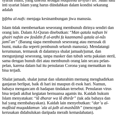
syariat Islam, yang disebut sebagai
maqashid al-syari`ah.
Salah satu
inti syariat Islam yang harus diindahkan dalam kondisi sekarang
adalah
h
ifzhu al-nafs
: menjaga kesinambungan jiwa manusia.
Islam tidak membenarkan seseorang membunuh dirinya sendiri dan
orang lain. Dalam Al-Quran disebutkan: “
Man qatala nafsan bi
ghairi nafsin aw fasâdin fî al-ardhi fa kaannamâ qatala al-nâs
jamî`an”
(Barang siapa membunuh seseorang atau merusak di
bumi, maka dia seperti pembunuh seluruh manusia). Mendatangi
kerumunan, termasuk di dalamnya shalat jamaah/jumat, dan
mengunjungi seseorang, tanpa masker dan tubuh serta pakaian steril,
sama dengan bunuh diri atau membunuh orang lain secara pelan-
pelan, karena dalam hal itu penularan Corona yang mematikan itu
bisa terjadi.
Shalat jamaah, shalat jumat dan silaturahim memang menghadirkan
ganjaran berlipat, baik di hari ini maupun di esok hari. Namun,
bahaya mengancam di hadapan tindakan tersebut. Penularan virus
bisa terjadi akibat kegiatan bernuansa agamis itu. Kaidah hukum
Islam menyatakan: “
lâ
dharar wa lâ
dhirâr”
(tak ada bahaya dan
hal yang membahayakan). Kaidah lain menyebutkan: “
dar’u al-
mafâsid muqaddamun `ala al-jalb al-mashâlih”
(mencegah
kerusakan didahulukan daripada meraih kemaslahatan).