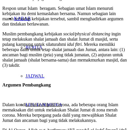
Respon umat Islam beragam. Sebagian umat Islam menuruti
kebijakan itu demi kemaslahan bersama. Namun sebagian lain
KABAR
marah terhadap kebijakan tersebut, sambil menghadirkan argumen
dan tindakan berlawanan.
Muslim pembangkang kebijakan
social
/physical distancing
ingin
tetap melakukan shalat jamaah dan shalat Jumat di masjid, serta
pulang kampung untuk silaturahmi
idul fitri
. Mereka memiliki
BERITA
beberapa dalih untuk tetap shalat jamaah dan Jumat, antara lain: (1)
ancaman bagi muslim (pria) yang tidak jumatan, (2) anjuran untuk
shalat jamaah (shalat bersama-sama) dan memakmurkan masjid, dan
(3) takdir.
JADWAL
Argumen Pembangkang
LIPUTAN MEDIA
Dalam kondisi dunia diliputi Corona, ada beberapa orang Islam
memaksakan diri untuk melakukan Shalat Jumat di zona merah
corona. Mereka berpegang pada dalil yang mewajibkan Shalat
Jumat dan ancaman bagi yang tidak melakukannya.