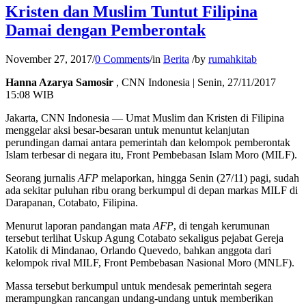
Kristen dan Muslim Tuntut Filipina
Damai dengan Pemberontak
November 27, 2017
/
0 Comments
/
in
Berita
/
by
rumahkitab
Hanna Azarya Samosir
, CNN Indonesia | Senin, 27/11/2017
15:08 WIB
Jakarta, CNN Indonesia — Umat Muslim dan Kristen di Filipina
menggelar aksi besar-besaran untuk menuntut kelanjutan
perundingan damai antara pemerintah dan kelompok pemberontak
Islam terbesar di negara itu, Front Pembebasan Islam Moro (MILF).
Seorang jurnalis
AFP
melaporkan, hingga Senin (27/11) pagi, sudah
ada sekitar puluhan ribu orang berkumpul di depan markas MILF di
Darapanan, Cotabato, Filipina.
Menurut laporan pandangan mata
AFP
, di tengah kerumunan
tersebut terlihat Uskup Agung Cotabato sekaligus pejabat Gereja
Katolik di Mindanao, Orlando Quevedo, bahkan anggota dari
kelompok rival MILF, Front Pembebasan Nasional Moro (MNLF).
Massa tersebut berkumpul untuk mendesak pemerintah segera
merampungkan rancangan undang-undang untuk memberikan