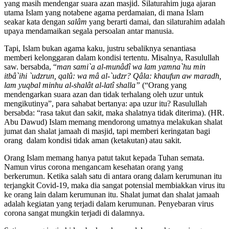
yang masih mendengar suara azan masjid. Silaturahim juga ajaran
utama Islam yang notabene agama perdamaian, di mana Islam
seakar kata dengan
sal
âm
yang berarti damai, dan silaturahim adalah
upaya mendamaikan segala persoalan antar manusia.
Tapi, Islam bukan agama kaku, justru sebaliknya senantiasa
memberi kelonggaran dalam kondisi tertentu. Misalnya, Rasulullah
saw. bersabda, “
man sami`a al-munâdî wa lam yamna`hu min
itbâ`ihi `udzrun, qalû: wa mâ al-`udzr? Qâla: khaufun aw maradh,
lam yuqbal minhu al-shalât al-latî shalla”
(“Orang yang
mendengarkan suara azan dan tidak terhalang oleh uzur untuk
mengikutinya”, para sahabat bertanya: apa uzur itu? Rasulullah
bersabda: “rasa takut dan sakit, maka shalatnya tidak diterima). (HR.
Abu Dawud) Islam memang mendorong umatnya melakukan shalat
jumat dan shalat jamaah di masjid, tapi memberi keringatan bagi
orang dalam kondisi tidak aman (ketakutan) atau sakit.
Orang Islam memang hanya patut takut kepada Tuhan semata.
Namun virus corona mengancam kesehatan orang yang
berkerumun. Ketika salah satu di antara orang dalam kerumunan itu
terjangkit Covid-19, maka dia sangat potensial membiakkan virus itu
ke orang lain dalam kerumunan itu. Shalat jumat dan shalat jamaah
adalah kegiatan yang terjadi dalam kerumunan. Penyebaran virus
corona sangat mungkin terjadi di dalamnya.