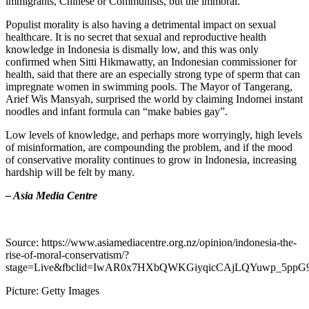
immigrants, Chinese or Communists, but the immoral.
Populist morality is also having a detrimental impact on sexual
healthcare. It is no secret that sexual and reproductive health
knowledge in Indonesia is dismally low, and this was only
confirmed when Sitti Hikmawatty, an Indonesian commissioner for
health, said that there are an especially strong type of sperm that can
impregnate women in swimming pools. The Mayor of Tangerang,
Arief Wis Mansyah, surprised the world by claiming Indomei instant
noodles and infant formula can “make babies gay”.
Low levels of knowledge, and perhaps more worryingly, high levels
of misinformation, are compounding the problem, and if the mood
of conservative morality continues to grow in Indonesia, increasing
hardship will be felt by many.
– Asia Media Centre
Source: https://www.asiamediacentre.org.nz/opinion/indonesia-the-
rise-of-moral-conservatism/?
stage=Live&fbclid=IwAR0x7HXbQWKGiyqicCAjLQYuwp_5ppG
Picture: Getty Images