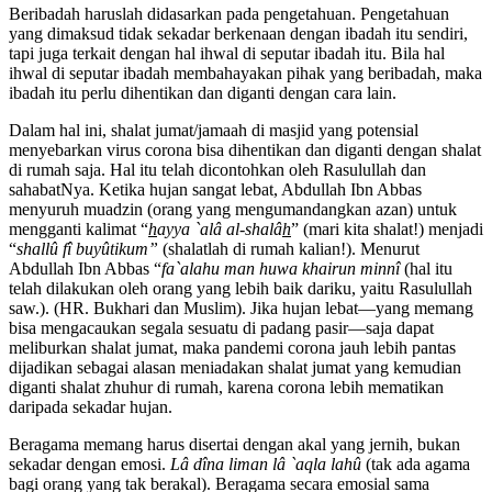
Beribadah haruslah didasarkan pada pengetahuan. Pengetahuan
yang dimaksud tidak sekadar berkenaan dengan ibadah itu sendiri,
tapi juga terkait dengan hal ihwal di seputar ibadah itu. Bila hal
ihwal di seputar ibadah membahayakan pihak yang beribadah, maka
ibadah itu perlu dihentikan dan diganti dengan cara lain.
Dalam hal ini, shalat jumat/jamaah di masjid yang potensial
menyebarkan virus corona bisa dihentikan dan diganti dengan shalat
di rumah saja. Hal itu telah dicontohkan oleh Rasulullah dan
sahabatNya. Ketika hujan sangat lebat, Abdullah Ibn Abbas
menyuruh muadzin (orang yang mengumandangkan azan) untuk
mengganti kalimat “
h
ayya `alâ al-shalâ
h
” (mari kita shalat!) menjadi
“
shallû fî buyûtikum”
(shalatlah di rumah kalian!). Menurut
Abdullah Ibn Abbas “
fa`al
ahu man huwa khairun minnî
(hal itu
telah dilakukan oleh orang yang lebih baik dariku, yaitu Rasulullah
saw.). (HR. Bukhari dan Muslim). Jika hujan lebat—yang memang
bisa mengacaukan segala sesuatu di padang pasir—saja dapat
meliburkan shalat jumat, maka pandemi corona jauh lebih pantas
dijadikan sebagai alasan meniadakan shalat jumat yang kemudian
diganti shalat zhuhur di rumah, karena corona lebih mematikan
daripada sekadar hujan.
Beragama memang harus disertai dengan akal yang jernih, bukan
sekadar dengan emosi.
Lâ dîna liman lâ `aqla lahû
(tak ada agama
bagi orang yang tak berakal). Beragama secara emosial sama