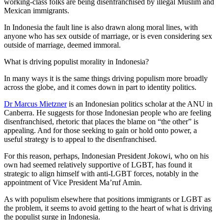
working-class folks are being disenfranchised by illegal Muslim and
Mexican immigrants.
In Indonesia the fault line is also drawn along moral lines, with
anyone who has sex outside of marriage, or is even considering sex
outside of marriage, deemed immoral.
What is driving populist morality in Indonesia?
In many ways it is the same things driving populism more broadly
across the globe, and it comes down in part to identity politics.
Dr Marcus Mietzner
is an Indonesian politics scholar at the ANU in
Canberra. He suggests for those Indonesian people who are feeling
disenfranchised, rhetoric that places the blame on “the other” is
appealing. And for those seeking to gain or hold onto power, a
useful strategy is to appeal to the disenfranchised.
For this reason, perhaps, Indonesian President Jokowi, who on his
own had seemed relatively supportive of LGBT, has found it
strategic to align himself with anti-LGBT forces, notably in the
appointment of Vice President Ma’ruf Amin.
As with populism elsewhere that positions immigrants or LGBT as
the problem, it seems to avoid getting to the heart of what is driving
the populist surge in Indonesia.