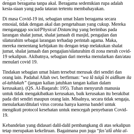
dengan beragama tanpa akal. Beragama sedemikian rupa adalah
kesia-siaan yang pada tataran tertentu membahayakan.
Di masa Covid-19 ini, sebagian umat Islam beragama secara
emosial, tidak dengan akal dan pengetahuan yang cukup. Mereka
menganggap
social/Physical Distancing
yang berimbas pada
larangan shalat jumat, shalat jamaah di masjid, pengajian dan
silaturahim sebagai larangan terhadap perintah agama. Maka,
mereka menentang kebijakan itu dengan tetap melakukan shalat
jumat, shalat jamaah dan pengajian/silaturahim di zona merah covid-
19 sekalipun. Akibatnya, sebagian dari mereka menularkan dan/atau
menulari covid 19.
Tindakan sebagian umat Islam tersebut merusak diri sendiri dan
orang lain. Padahal Allah swt. berfirman: “
wa lâ tulqû bi aidîkum ila
al-tahlukah”
(jangan kalian jatuhkan tangan kalian dalam
kerusakan). (QS. Al-Baqarah: 195). Tuhan menyuruh manusia
untuk tidak mengakibatkan kerusakan, baik kerusakan itu berakibat
pada diri sendiri maupun orang lain. Misalnya, secara tidak sengaja,
menularkan/ditulari virus corona hanya karena bandel untuk
mengikuti protocol kesehatan untuk mencegah penyebaran Covid-
19.
Kebandelan yang didasari dalil-dalil pembangkang di atas sekalipun
tetap merupakan kekeliruan. Bagaimana pun juga “
fas’alû ahla al-