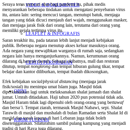
Seraya terus mencari obat bagi pandemi itu, pihak medis
VIDEO & DOKUMENTER
menyarankan beberapa tindakan untuk mengatasi penyebaran virus
itu, antara lain: sering mencuci tangan, menutupi batuk, menjaga
tangan yang tidak dicuci menjauh dari wajah, menggunakan masker,
dan menjaga jarak fisik dari orang lain, terutama dari orang yang
memiliki gejala tertimpa virus itu.
LEAFLET & INFOGRAFIS
Saran terakhir itu, pada tataran lebih lanjut menjadi kebijakan
publik. Beberapa negara menutup akses keluar masuknya orang.
Ada negara yang mewajibkan warganya di rumah saja, sedangkan
negara lain hanya menganjurkannya. Namun, kerumunan orang
dilarang di banyak daerah. Sebagai akibatnya, mall dan restoran
CERITA PERUBAHAN
ditutup, tempat
nongkrong
dan tempat hiburan gulung tikar, tempat
belajar dan kantor diliburkan, tempat ibadah dikosongkan,
Efek kebijakan
social/physical distancing
(menjaga jarak
fisik/sosial) itu menimpa umat Islam juga. Masjid tidak
OPINI
diperkenankan lagi untuk melaksanakan shalat jamaah dan shalat
jumat. Umrah ditiadakan. Haji tahun 2020 pun potensial tidak ada.
Masjid Haram tidak lagi dipenuhi oleh orang-orang yang ber
tawaf
dan ber
sa’i
. Tempat ziarah, termasuk Masjid Nabawi, sepi. Shalat
Tarawih di masjid dan mushalah di bulan Ramadan serta Shalat Id di
masjid dan tanah lapang di hari Lebaran juga tidak boleh
KIRIM TULISAN
diselenggarakan. Silaturahim sambil pulang kampung yang menjadi
tradisi di hari Raya juga dilarang.