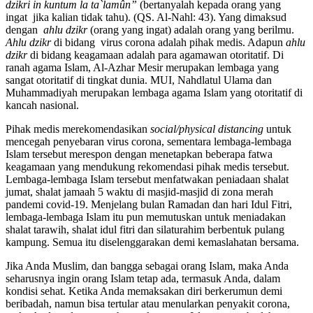
dzikri in kuntum la ta`lamûn
”
(bertanyalah kepada orang yang
ingat jika kalian tidak tahu). (QS. Al-Nahl: 43). Yang dimaksud
dengan
ahlu dzikr
(orang yang ingat) adalah orang yang berilmu.
Ahlu
dzikr
di bidang virus corona adalah pihak medis. Adapun
ahlu
dzikr
di bidang keagamaan adalah para agamawan otoritatif. Di
ranah agama Islam, Al-Azhar Mesir merupakan lembaga yang
sangat otoritatif di tingkat dunia. MUI, Nahdlatul Ulama dan
Muhammadiyah merupakan lembaga agama Islam yang otoritatif di
kancah nasional.
Pihak medis merekomendasikan
social/physical distancing
untuk
mencegah penyebaran virus corona, sementara lembaga-lembaga
Islam tersebut merespon dengan menetapkan beberapa fatwa
keagamaan yang mendukung rekomendasi pihak medis tersebut.
Lembaga-lembaga Islam tersebut menfatwakan peniadaan shalat
jumat, shalat jamaah 5 waktu di masjid-masjid di zona merah
pandemi covid-19. Menjelang bulan Ramadan dan hari Idul Fitri,
lembaga-lembaga Islam itu pun memutuskan untuk meniadakan
shalat tarawih, shalat idul fitri dan silaturahim berbentuk pulang
kampung. Semua itu diselenggarakan demi kemaslahatan bersama.
Jika Anda Muslim, dan bangga sebagai orang Islam, maka Anda
seharusnya ingin orang Islam tetap ada, termasuk Anda, dalam
kondisi sehat. Ketika Anda memaksakan diri berkerumun demi
beribadah, namun bisa tertular atau menularkan penyakit corona,