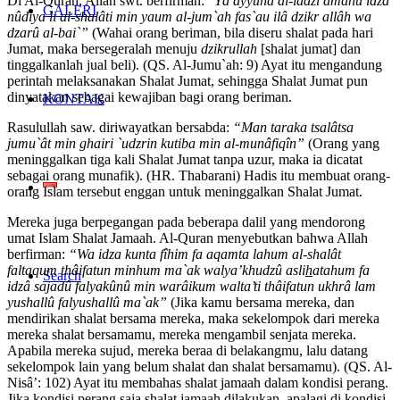
Di Al-Quran, Allah swt. berfirman: “
Yâ ayyuhâ al-ladzî âmanû idzâ
GALERI
nûdiya li al-shalâti min yaum al-jum`ah fas`au ilâ dzikr allâh wa
dzarû al-bai`”
(Wahai orang beriman, bila diseru shalat pada hari
Jumat, maka bersegeralah menuju
dzikrullah
[shalat jumat] dan
tinggalkanlah jual beli). (QS. Al-Jumu`ah: 9) Ayat itu mengandung
perintah melaksanakan Shalat Jumat, sehingga Shalat Jumat pun
dinyatakan sebagai kewajiban bagi orang beriman.
KONTAK
Rasulullah saw. diriwayatkan bersabda:
“Man taraka tsalâtsa
jumu`ât min ghairi `udzrin kutiba min al-munâfiqîn”
(Orang yang
meninggalkan tiga kali Shalat Jumat tanpa uzur, maka ia dicatat
sebagai orang munafik). (HR. Thabarani) Hadis itu membuat orang-
orang Islam tersebut enggan untuk meninggalkan Shalat Jumat.
Mereka juga berpegangan pada beberapa dalil yang mendorong
umat Islam Shalat Jamaah. Al-Quran menyebutkan bahwa Allah
berfirman:
“Wa idza kunta fîhim fa aqamta lahum al-shalât
faltaqum thâifatun minhum ma`ak walya’khudzû asli
h
atahum fa
Search
idzâ sajadû falyakûnû min warâikum walta’ti thâifatun ukhrâ lam
yushallû falyushallû ma`ak”
(Jika kamu bersama mereka, dan
mendirikan shalat bersama mereka, maka sekelompok dari mereka
mereka shalat bersamamu, mereka mengambil senjata mereka.
Apabila mereka sujud, mereka beraa di belakangmu, lalu datang
sekelompok lain yang belum shalat dan shalat bersamamu). (QS. Al-
Nisâ’: 102) Ayat itu membahas shalat jamaah dalam kondisi perang.
Jika kondisi perang saja shalat jamaah dilakukan, apalagi di kondisi