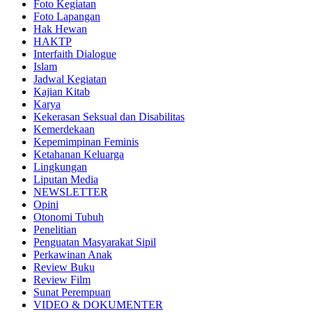
Foto Kegiatan
Foto Lapangan
Hak Hewan
HAKTP
Interfaith Dialogue
Islam
Jadwal Kegiatan
Kajian Kitab
Karya
Kekerasan Seksual dan Disabilitas
Kemerdekaan
Kepemimpinan Feminis
Ketahanan Keluarga
Lingkungan
Liputan Media
NEWSLETTER
Opini
Otonomi Tubuh
Penelitian
Penguatan Masyarakat Sipil
Perkawinan Anak
Review Buku
Review Film
Sunat Perempuan
VIDEO & DOKUMENTER