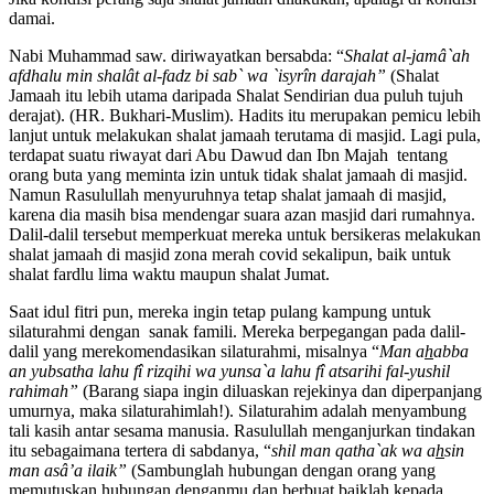
damai.
Nabi Muhammad saw. diriwayatkan bersabda: “
Shalat al-jamâ`ah
afdhalu min shalât al-fadz bi sab` wa `isyrîn darajah”
(Shalat
Jamaah itu lebih utama daripada Shalat Sendirian dua puluh tujuh
derajat). (HR. Bukhari-Muslim). Hadits itu merupakan pemicu lebih
lanjut untuk melakukan shalat jamaah terutama di masjid. Lagi pula,
terdapat suatu riwayat dari Abu Dawud dan Ibn Majah tentang
orang buta yang meminta izin untuk tidak shalat jamaah di masjid.
Namun Rasulullah menyuruhnya tetap shalat jamaah di masjid,
karena dia masih bisa mendengar suara azan masjid dari rumahnya.
Dalil-dalil tersebut memperkuat mereka untuk bersikeras melakukan
shalat jamaah di masjid zona merah covid sekalipun, baik untuk
shalat fardlu lima waktu maupun shalat Jumat.
Saat idul fitri pun, mereka ingin tetap pulang kampung untuk
silaturahmi dengan sanak famili. Mereka berpegangan pada dalil-
dalil yang merekomendasikan silaturahmi, misalnya “
Man a
h
abba
an yubsatha lahu fî rizqihi wa yunsa`a lahu fî atsarihi fal-yushil
rahimah”
(Barang siapa ingin diluaskan rejekinya dan diperpanjang
umurnya, maka silaturahimlah!). Silaturahim adalah menyambung
tali kasih antar sesama manusia. Rasulullah menganjurkan tindakan
itu sebagaimana tertera di sabdanya, “
shil man qatha`ak wa a
h
sin
man asâ’a ilaik”
(Sambunglah hubungan dengan orang yang
memutuskan hubungan denganmu dan berbuat baiklah kepada