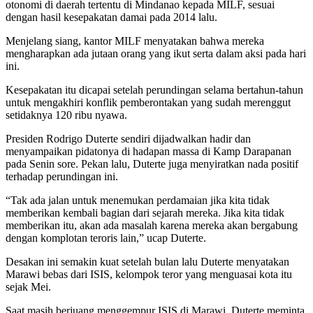
otonomi di daerah tertentu di Mindanao kepada MILF, sesuai
dengan hasil kesepakatan damai pada 2014 lalu.
Menjelang siang, kantor MILF menyatakan bahwa mereka
mengharapkan ada jutaan orang yang ikut serta dalam aksi pada hari
ini.
Kesepakatan itu dicapai setelah perundingan selama bertahun-tahun
untuk mengakhiri konflik pemberontakan yang sudah merenggut
setidaknya 120 ribu nyawa.
Presiden Rodrigo Duterte sendiri dijadwalkan hadir dan
menyampaikan pidatonya di hadapan massa di Kamp Darapanan
pada Senin sore. Pekan lalu, Duterte juga menyiratkan nada positif
terhadap perundingan ini.
“Tak ada jalan untuk menemukan perdamaian jika kita tidak
memberikan kembali bagian dari sejarah mereka. Jika kita tidak
memberikan itu, akan ada masalah karena mereka akan bergabung
dengan komplotan teroris lain,” ucap Duterte.
Desakan ini semakin kuat setelah bulan lalu Duterte menyatakan
Marawi bebas dari ISIS, kelompok teror yang menguasai kota itu
sejak Mei.
Saat masih berjuang menggempur ISIS di Marawi, Duterte meminta