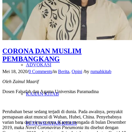
PENELITIAN
PENDIDIKAN KRITIS
CORONA DAN MUSLIM
PEMBANGKANG
ADVOKASI
Mei 18, 2020
/
0 Comments
/
in
Berita
,
Opini
/
by
rumahkitab
Oleh Zainul Maarif
Dosen Falsafah dan Agama Universitas Paramadina
KAJIAN KITAB
Perubahan besar sedang terjadi di dunia. Pada awalnya, penyakit
pernapasan akut muncul di Wuhan, Hubei, China. Penyebabnya
varian baru dari virus corona. Karena mengada di bulan Desember
PETA WILAYAH KERJA
2019, maka
Novel Coronavirus Pneumonia
itu disebut dengan