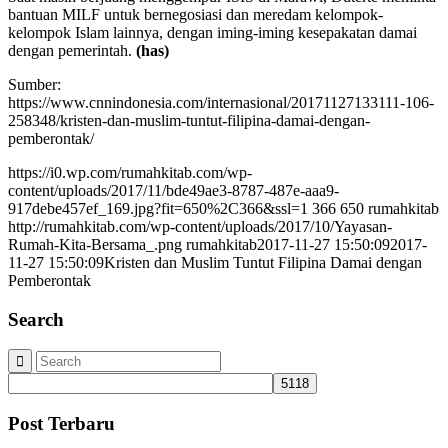
bantuan MILF untuk bernegosiasi dan meredam kelompok-
kelompok Islam lainnya, dengan iming-iming kesepakatan damai
dengan pemerintah.
(has)
Sumber:
https://www.cnnindonesia.com/internasional/20171127133111-106-
258348/kristen-dan-muslim-tuntut-filipina-damai-dengan-
pemberontak/
https://i0.wp.com/rumahkitab.com/wp-
content/uploads/2017/11/bde49ae3-8787-487e-aaa9-
917debe457ef_169.jpg?fit=650%2C366&ssl=1
366
650
rumahkitab
http://rumahkitab.com/wp-content/uploads/2017/10/Yayasan-
Rumah-Kita-Bersama_.png
rumahkitab
2017-11-27 15:50:09
2017-
11-27 15:50:09
Kristen dan Muslim Tuntut Filipina Damai dengan
Pemberontak
Search
Post Terbaru