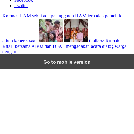
Facebook
Twitter
Komnas HAM sebut ada pelanggaran HAM terhadap pemeluk
aliran kepercayaan
Gallery: Rumah
KitaB bersama AIPJ2 dan DFAT mengadakan acara dialog warga
dengan...
Scroll to top
Go to mobile version