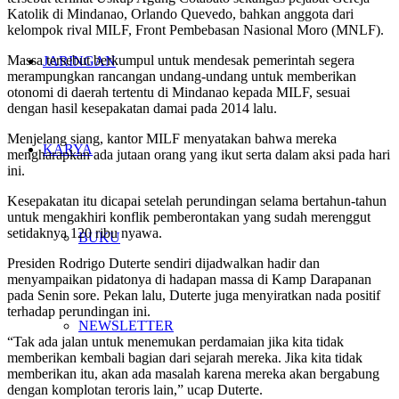
Katolik di Mindanao, Orlando Quevedo, bahkan anggota dari
kelompok rival MILF, Front Pembebasan Nasional Moro (MNLF).
Massa tersebut berkumpul untuk mendesak pemerintah segera
JARINGAN
merampungkan rancangan undang-undang untuk memberikan
otonomi di daerah tertentu di Mindanao kepada MILF, sesuai
dengan hasil kesepakatan damai pada 2014 lalu.
Menjelang siang, kantor MILF menyatakan bahwa mereka
KARYA
mengharapkan ada jutaan orang yang ikut serta dalam aksi pada hari
ini.
Kesepakatan itu dicapai setelah perundingan selama bertahun-tahun
untuk mengakhiri konflik pemberontakan yang sudah merenggut
setidaknya 120 ribu nyawa.
BUKU
Presiden Rodrigo Duterte sendiri dijadwalkan hadir dan
menyampaikan pidatonya di hadapan massa di Kamp Darapanan
pada Senin sore. Pekan lalu, Duterte juga menyiratkan nada positif
terhadap perundingan ini.
NEWSLETTER
“Tak ada jalan untuk menemukan perdamaian jika kita tidak
memberikan kembali bagian dari sejarah mereka. Jika kita tidak
memberikan itu, akan ada masalah karena mereka akan bergabung
dengan komplotan teroris lain,” ucap Duterte.