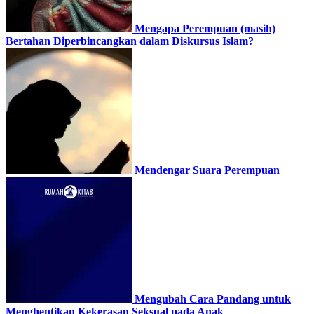
Mengapa Perempuan (masih)
Bertahan Diperbincangkan dalam Diskursus Islam?
Mendengar Suara Perempuan
Mengubah Cara Pandang untuk
Menghentikan Kekerasan Seksual pada Anak