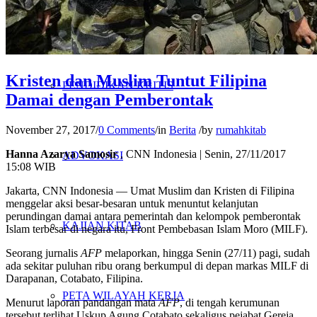
PENELITIAN
Kristen dan Muslim Tuntut Filipina
PENDIDIKAN KRITIS
Damai dengan Pemberontak
November 27, 2017
/
0 Comments
/
in
Berita
/
by
rumahkitab
Hanna Azarya Samosir
, CNN Indonesia | Senin, 27/11/2017
ADVOKASI
15:08 WIB
Jakarta, CNN Indonesia — Umat Muslim dan Kristen di Filipina
menggelar aksi besar-besaran untuk menuntut kelanjutan
perundingan damai antara pemerintah dan kelompok pemberontak
KAJIAN KITAB
Islam terbesar di negara itu, Front Pembebasan Islam Moro (MILF).
Seorang jurnalis
AFP
melaporkan, hingga Senin (27/11) pagi, sudah
ada sekitar puluhan ribu orang berkumpul di depan markas MILF di
Darapanan, Cotabato, Filipina.
PETA WILAYAH KERJA
Menurut laporan pandangan mata
AFP
, di tengah kerumunan
tersebut terlihat Uskup Agung Cotabato sekaligus pejabat Gereja