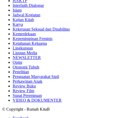
HAKTP
Interfaith Dialogue
Islam
Jadwal Kegiatan
Kajian Kitab
Karya
Kekerasan Seksual dan Disabilitas
Kemerdekaan
Kepemimpinan Feminis
Ketahanan Keluarga
Lingkungan
Liputan Media
NEWSLETTER
Opini
Otonomi Tubuh
Penelitian
Penguatan Masyarakat Sipil
Perkawinan Anak
Review Buku
Review Film
Sunat Perempuan
VIDEO & DOKUMENTER
© Copyright - Rumah KitaB