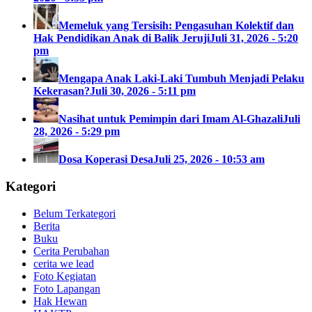
Memeluk yang Tersisih: Pengasuhan Kolektif dan
Hak Pendidikan Anak di Balik Jeruji
Juli 31, 2026 - 5:20
pm
Mengapa Anak Laki-Laki Tumbuh Menjadi Pelaku
Kekerasan?
Juli 30, 2026 - 5:11 pm
Nasihat untuk Pemimpin dari Imam Al-Ghazali
Juli
28, 2026 - 5:29 pm
Dosa Koperasi Desa
Juli 25, 2026 - 10:53 am
Kategori
Belum Terkategori
Berita
Buku
Cerita Perubahan
cerita we lead
Foto Kegiatan
Foto Lapangan
Hak Hewan