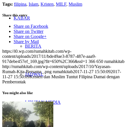
Tags:
filipina
,
Islam
,
Kristen
,
MILF
,
Muslim
Share this entry
KABAR
Share on Facebook
Share on Twitter
Share on Google+
Share by Mail
BERITA
https://i0.wp.com/rumahkitab.com/wp-
content/uploads/2017/11/bde49ae3-8787-487e-aaa9-
917debe457ef_169.jpg?fit=650%2C366&ssl=1
366
650
rumahkitab
http://rumahkitab.com/wp-content/uploads/2017/10/Yayasan-
Rumah-Kita-Bersama_.png
rumahkitab
2017-11-27 15:50:09
2017-
JADWAL
11-27 15:50:09
Kristen dan Muslim Tuntut Filipina Damai dengan
Pemberontak
You might also like
LIPUTAN MEDIA