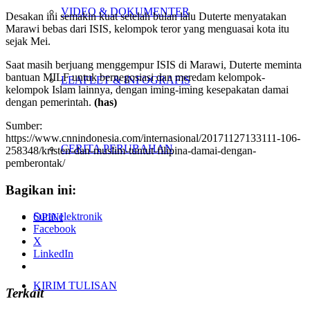
VIDEO & DOKUMENTER
Desakan ini semakin kuat setelah bulan lalu Duterte menyatakan
Marawi bebas dari ISIS, kelompok teror yang menguasai kota itu
sejak Mei.
Saat masih berjuang menggempur ISIS di Marawi, Duterte meminta
bantuan MILF untuk bernegosiasi dan meredam kelompok-
LEAFLET & INFOGRAFIS
kelompok Islam lainnya, dengan iming-iming kesepakatan damai
dengan pemerintah.
(has)
Sumber:
https://www.cnnindonesia.com/internasional/20171127133111-106-
CERITA PERUBAHAN
258348/kristen-dan-muslim-tuntut-filipina-damai-dengan-
pemberontak/
Bagikan ini:
Surat elektronik
OPINI
Facebook
X
LinkedIn
KIRIM TULISAN
Terkait