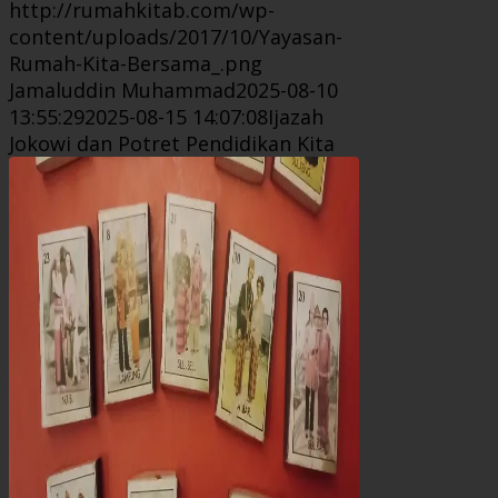
http://rumahkitab.com/wp-
content/uploads/2017/10/Yayasan-
Rumah-Kita-Bersama_.png
Jamaluddin Muhammad
2025-08-10
13:55:29
2025-08-15 14:07:08
Ijazah
Jokowi dan Potret Pendidikan Kita