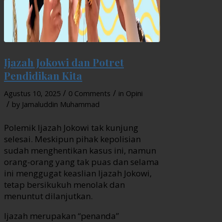
Ijazah Jokowi dan Potret
Pendidikan Kita
/
/
Agustus 10, 2025
0 Comments
in
Opini
/
by
Jamaluddin Muhammad
Polemik Ijazah Jokowi tak kunjung
selesai. Meskipun pihak kepolisian
sudah menghentikan kasus ini, namun
orang-orang yang tak puas dan selama
ini menggugat keaslian Ijazah Jokowi,
tetap bersikukuh menolak dan
menuntut dilanjutkan.
Ijazah merupakan “penanda”