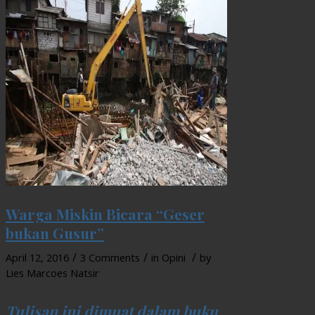
Warga Miskin Bicara “Geser
bukan Gusur”
/
/
/
April 12, 2016
3 Comments
in
Opini
by
Lies Marcoes Natsir
Tulisan ini dimuat dalam buku,