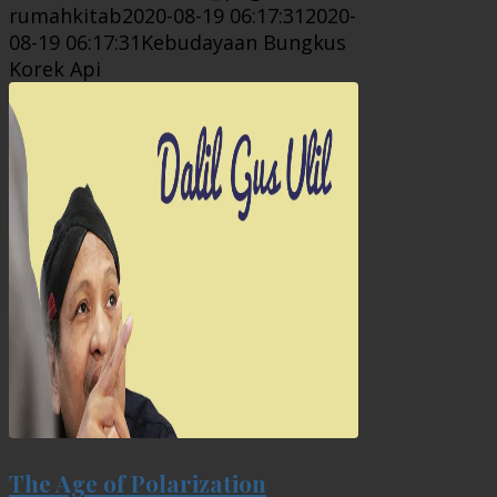
rumahkitab
2020-08-19 06:17:31
2020-
08-19 06:17:31
Kebudayaan Bungkus
Korek Api
The Age of Polarization