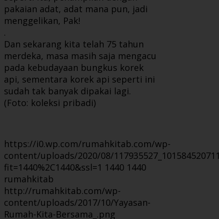
pakaian adat, adat mana pun, jadi
menggelikan, Pak!
.
Dan sekarang kita telah 75 tahun
merdeka, masa masih saja mengacu
pada kebudayaan bungkus korek
api, sementara korek api seperti ini
sudah tak banyak dipakai lagi.
(Foto: koleksi pribadi)
https://i0.wp.com/rumahkitab.com/wp-
content/uploads/2020/08/117935527_10158452071
fit=1440%2C1440&ssl=1
1440
1440
rumahkitab
http://rumahkitab.com/wp-
content/uploads/2017/10/Yayasan-
Rumah-Kita-Bersama_.png