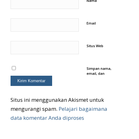
Nama
Email
Situs Web
Simpan nama,
email, dan
situs web saya
pada
peramban ini
untuk
komentar saya
Situs ini menggunakan Akismet untuk
berikutnya.
mengurangi spam.
Pelajari bagaimana
data komentar Anda diproses