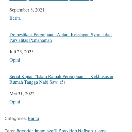
Tanggal
September 8, 2021
Sehubungan dengan
Berita
Domestikasi Perempuan: Antara Ketetapan Syariat dan
Parsialitas Pemahaman
Tanggal
Juli 25, 2025
Sehubungan dengan
Opini
Serial Kajian “Islam Ramah Perempuan” – Kekhususan
Rumah Tangga Nabi Saw. (5)
Tanggal
Mei 31, 2022
Sehubungan dengan
Opini
Categories:
Berita
Tags:
#gender
,
imam syafii
,
Sayyidah Nafisah
,
ulama