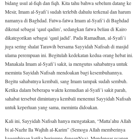
bidang usul al-fiqh dan fiqh. Kita tahu bahwa sebelum datang ke
Mesir, Imam al-Syafi’i sudah terlebih dahulu terkenal dan harum
namanya di Baghdad. Fatwa-fatwa Imam al-Syafi’i di Baghdad
dikenal sebagai ‘qaul qadim’, sedangkan fatwa beliau di Kairo
dikategorikan sebagai ‘qaul jadid’. Pada Ramadhan, al-Syafi’i
juga sering shalat Tarawih bersama Sayyidah Nafisah di masjid
ulama perempuan ini. Begitulah kedekatan kedua orang hebat ini.
Manakala Imam al-Syafi’i sakit, ia mengutus sahabatnya untuk
meminta Sayidah Nafisah mendoakan bagi kesembuhannya.
Begitu sahabatnya kembali, sang Imam tampak sudah sembuh.
Ketika dalam beberapa waktu kemudian al-Syafi’i sakit parah,
sahabat tersebut dimintanya kembali menemui Sayyidah Nafisah
untuk keperluan yang sama, meminta didoakan.
Kali ini, Sayyidah Nafisah hanya mengatakan, “Matta’ahu Allah
bi al-Nazhr Ila Wajhih al-Karim” (Semoga Allah memberinya
kegembiraan ketika berjumpa denganNya). Mendengar ucapan