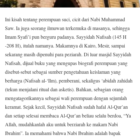
Ini kisah tentang perempuan suci, cicit dari Nabi Muhammad
Saw. Ia juga seorang ilmuwan terkemuka di masanya, sehingga
Imam Syafi’i pun berguru padanya. Sayyidah Nafisah (145 H
-208 H), itulah namanya. Makamnya di Kairo, Mesir, sampai
sekarang masih dipenuhi para peziarah. Di luar masjid Sayyidah
Nafisah, dijual buku yang mengupas biografi perempuan yang
disebut-sebut sebagai sumber pengetahuan keislaman yang
berharga (Nafisah al-‘Ilm), pemberani, sekaligus ‘abidah zahidah
(tekun menjalani ritual dan asketis). Bahkan, sebagian orang
mengatagorikannya sebagai wali perempuan dengan sejumlah
keramat. Sejak kecil, Sayyidah Nafisah sudah hafal Al-Qur’an
dan setiap selesai membaca Al-Qur’an beliau selalu berdoa, “Ya
Allah, mudahkanlah aku untuk berziarah ke makam Nabi
Ibrahim”. Ia memahami bahwa Nabi Ibrahim adalah bapak