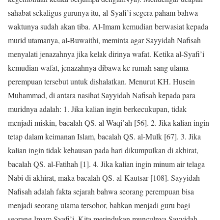
sahabat sekaligus gurunya itu, al-Syafi’i segera paham bahwa
waktunya sudah akan tiba. Al-Imam kemudian berwasiat kepada
murid utamanya, al-Buwaithi, meminta agar Sayyidah Nafisah
menyalati jenazahnya jika kelak dirinya wafat. Ketika al-Syafi’i
kemudian wafat, jenazahnya dibawa ke rumah sang ulama
perempuan tersebut untuk dishalatkan. Menurut KH. Husein
Muhammad, di antara nasihat Sayyidah Nafisah kepada para
muridnya adalah: 1. Jika kalian ingin berkecukupan, tidak
menjadi miskin, bacalah QS. al-Waqi’ah [56]. 2. Jika kalian ingin
tetap dalam keimanan Islam, bacalah QS. al-Mulk [67]. 3. Jika
kalian ingin tidak kehausan pada hari dikumpulkan di akhirat,
bacalah QS. al-Fatihah [1]. 4. Jika kalian ingin minum air telaga
Nabi di akhirat, maka bacalah QS. al-Kautsar [108]. Sayyidah
Nafisah adalah fakta sejarah bahwa seorang perempuan bisa
menjadi seorang ulama tersohor, bahkan menjadi guru bagi
seorang Imam Syafi’i. Kita merindukan munculnya Sayyidah