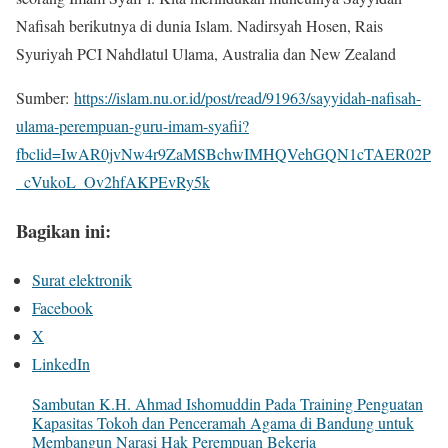
Nafisah berikutnya di dunia Islam. Nadirsyah Hosen, Rais
Syuriyah PCI Nahdlatul Ulama, Australia dan New Zealand
Sumber:
https://islam.nu.or.id/post/read/91963/sayyidah-nafisah-
ulama-perempuan-guru-imam-syafii?
fbclid=IwAR0jvNw4r9ZaMSBchwIMHQVehGQN1cTAER02P
_cVukoL_Ov2hfAKPEvRy5k
Bagikan ini:
Surat elektronik
Facebook
X
LinkedIn
Sambutan K.H. Ahmad Ishomuddin Pada Training Penguatan
Kapasitas Tokoh dan Penceramah Agama di Bandung untuk
Membangun Narasi Hak Perempuan Bekerja