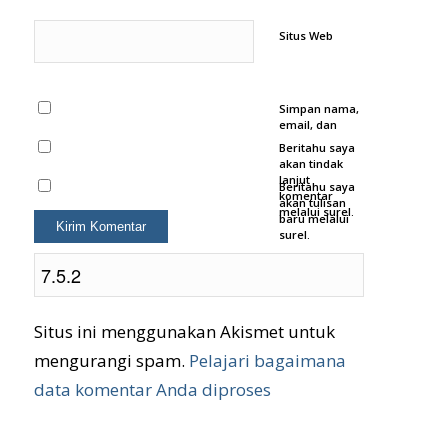
Situs Web
Simpan nama,
email, dan
situs web saya
Beritahu saya
pada
akan tindak
peramban ini
lanjut
Beritahu saya
untuk
komentar
akan tulisan
komentar saya
melalui surel.
baru melalui
berikutnya.
surel.
Situs ini menggunakan Akismet untuk
mengurangi spam.
Pelajari bagaimana
data komentar Anda diproses