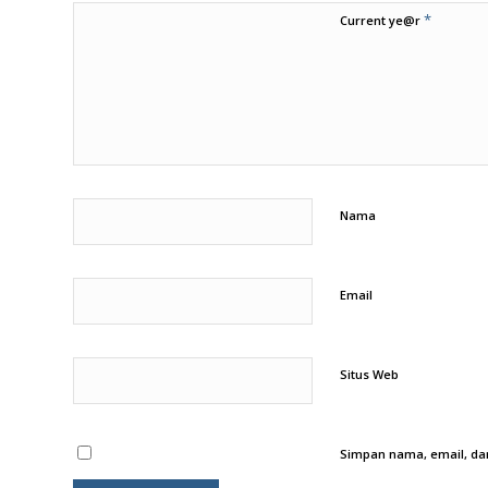
*
Current ye@r
Nama
Email
Situs Web
Simpan nama, email, dan