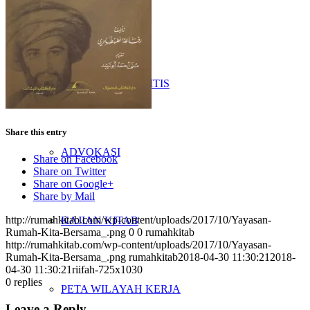
PENELITIAN
PENDIDIKAN KRITIS
Share this entry
ADVOKASI
Share on Facebook
Share on Twitter
Share on Google+
Share by Mail
http://rumahkitab.com/wp-content/uploads/2017/10/Yayasan-
KAJIAN KITAB
Rumah-Kita-Bersama_.png
0
0
rumahkitab
http://rumahkitab.com/wp-content/uploads/2017/10/Yayasan-
Rumah-Kita-Bersama_.png
rumahkitab
2018-04-30 11:30:21
2018-
04-30 11:30:21
riifah-725x1030
0
replies
PETA WILAYAH KERJA
Leave a Reply