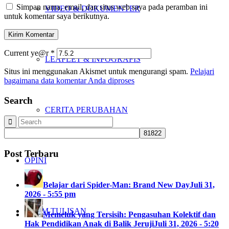
Simpan nama, email, dan situs web saya pada peramban ini
VIDEO & DOKUMENTER
untuk komentar saya berikutnya.
Current ye@r
*
LEAFLET & INFOGRAFIS
Situs ini menggunakan Akismet untuk mengurangi spam.
Pelajari
bagaimana data komentar Anda diproses
Search
CERITA PERUBAHAN
Post Terbaru
OPINI
Belajar dari Spider-Man: Brand New Day
Juli 31,
2026 - 5:55 pm
KIRIM TULISAN
Memeluk yang Tersisih: Pengasuhan Kolektif dan
Hak Pendidikan Anak di Balik Jeruji
Juli 31, 2026 - 5:20