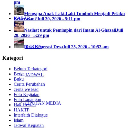
pm
Mengapa Anak Laki-Laki Tumbuh Menjadi Pelaku
KABAR
Kekerasan?
Juli 30, 2026 - 5:11 pm
Nasihat untuk Pemimpin dari Imam Al-Ghazali
Juli
28, 2026 - 5:29 pm
BERITA
Dosa Koperasi Desa
Juli 25, 2026 - 10:53 am
Kategori
Belum Terkategori
Berita
JADWAL
Buku
Cerita Perubahan
cerita we lead
Foto Kegiatan
Foto Lapangan
LIPUTAN MEDIA
Hak Hewan
HAKTP
Interfaith Dialogue
Islam
Jadwal Kegiatan