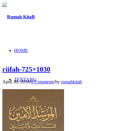
HOME
riifah-725×1030
TENTANG
April 30, 2018
/
0 Comments
/
by
rumahkitab
PROGRAM