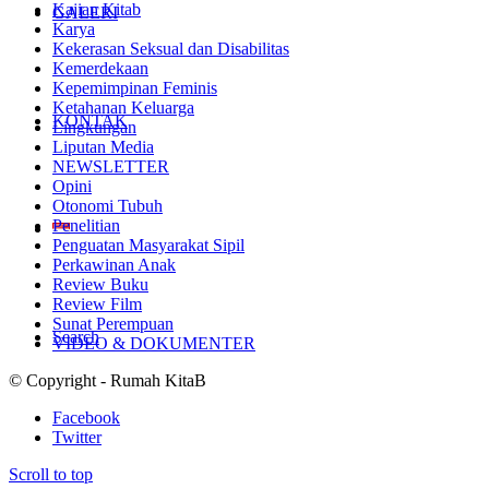
Kajian Kitab
GALERI
Karya
Kekerasan Seksual dan Disabilitas
Kemerdekaan
Kepemimpinan Feminis
Ketahanan Keluarga
KONTAK
Lingkungan
Liputan Media
NEWSLETTER
Opini
Otonomi Tubuh
Penelitian
Penguatan Masyarakat Sipil
Perkawinan Anak
Review Buku
Review Film
Sunat Perempuan
Search
VIDEO & DOKUMENTER
© Copyright - Rumah KitaB
Facebook
Twitter
Scroll to top