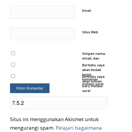
Email
Situs Web
Simpan nama,
email, dan
situs web saya
Beritahu saya
pada
akan tindak
peramban ini
lanjut
Beritahu saya
untuk
komentar
akan tulisan
komentar saya
melalui surel.
baru melalui
berikutnya.
surel.
Situs ini menggunakan Akismet untuk
mengurangi spam.
Pelajari bagaimana