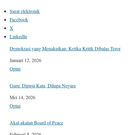
Surat elektronik
Facebook
X
LinkedIn
Demokrasi yang Menakutkan: Ketika Kritik Dibalas Teror
Tanggal
Januari 12, 2026
Sehubungan dengan
Opini
Guru: Dipuja Kata, Dilupa Negara
Tanggal
Mei 14, 2026
Sehubungan dengan
Opini
Akal-akalan Board of Peace
Tanggal
Februari 5, 2026