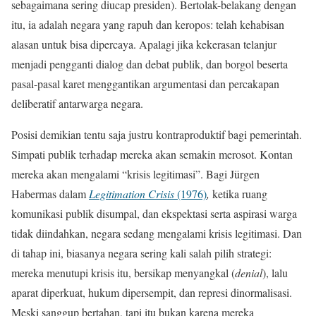
sebagaimana sering diucap presiden). Bertolak-belakang dengan
itu, ia adalah negara yang rapuh dan keropos: telah kehabisan
alasan untuk bisa dipercaya. Apalagi jika kekerasan telanjur
menjadi pengganti dialog dan debat publik, dan borgol beserta
pasal-pasal karet menggantikan argumentasi dan percakapan
deliberatif antarwarga negara.
Posisi demikian tentu saja justru kontraproduktif bagi pemerintah.
Simpati publik terhadap mereka akan semakin merosot. Kontan
mereka akan mengalami “krisis legitimasi”. Bagi Jürgen
Habermas dalam
Legitimation Crisis
(1976)
,
ketika ruang
komunikasi publik disumpal, dan ekspektasi serta aspirasi warga
tidak diindahkan, negara sedang mengalami krisis legitimasi. Dan
di tahap ini, biasanya negara sering kali salah pilih strategi:
mereka menutupi krisis itu, bersikap menyangkal (
denial
), lalu
aparat diperkuat, hukum dipersempit, dan represi dinormalisasi.
Meski sanggup bertahan, tapi itu bukan karena mereka