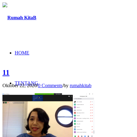
HOME
11
TENTANG
Oktober 22, 2020
/
0 Comments
/
by
rumahkitab
PROGRAM