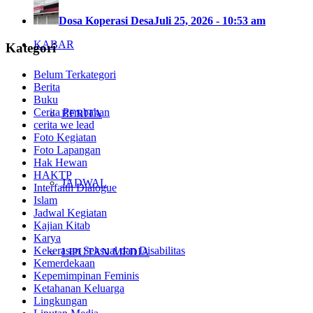
Dosa Koperasi Desa
Juli 25, 2026 - 10:53 am
KABAR
Kategori
Belum Terkategori
Berita
Buku
Cerita Perubahan
BERITA
cerita we lead
Foto Kegiatan
Foto Lapangan
Hak Hewan
HAKTP
JADWAL
Interfaith Dialogue
Islam
Jadwal Kegiatan
Kajian Kitab
Karya
Kekerasan Seksual dan Disabilitas
LIPUTAN MEDIA
Kemerdekaan
Kepemimpinan Feminis
Ketahanan Keluarga
Lingkungan