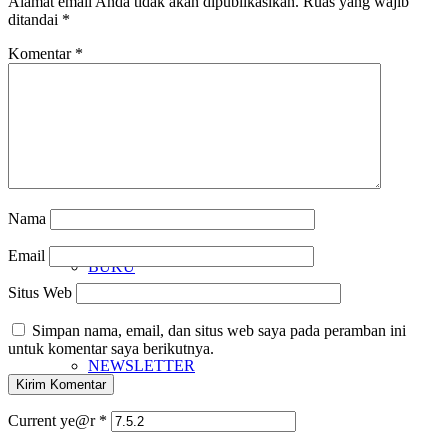
Alamat email Anda tidak akan dipublikasikan.
Ruas yang wajib
ditandai
*
Komentar
*
JARINGAN
KARYA
Nama
Email
BUKU
Situs Web
Simpan nama, email, dan situs web saya pada peramban ini
untuk komentar saya berikutnya.
NEWSLETTER
Current ye@r
*