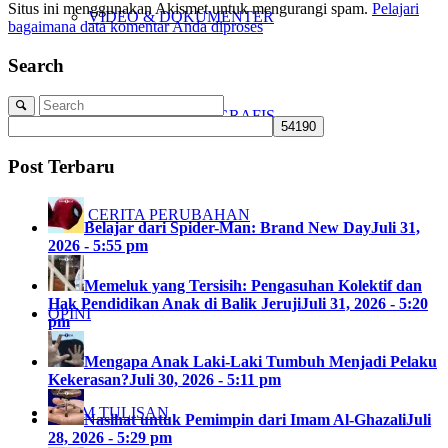
Situs ini menggunakan Akismet untuk mengurangi spam.
Pelajari
VIDEO & DOKUMENTER
bagaimana data komentar Anda diproses
Search
LEAFLET & INFOGRAFIS
Post Terbaru
CERITA PERUBAHAN
Belajar dari Spider-Man: Brand New Day
Juli 31,
2026 - 5:55 pm
Memeluk yang Tersisih: Pengasuhan Kolektif dan
Hak Pendidikan Anak di Balik Jeruji
Juli 31, 2026 - 5:20
OPINI
pm
Mengapa Anak Laki-Laki Tumbuh Menjadi Pelaku
Kekerasan?
Juli 30, 2026 - 5:11 pm
KIRIM TULISAN
Nasihat untuk Pemimpin dari Imam Al-Ghazali
Juli
28, 2026 - 5:29 pm