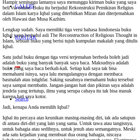
Hampir seminggu lamanya saya menunggu kiriman buku yang saya
GALERI
beli via online. Buku itu berjudul Rekonstruksi Pemikiran Religius
dalam Islam karya Iqbal yang diterbitkan Mizan dan diterjemahkan
oleh Hawasi dan Musa Kazhim.
Lengkap sudah. Saya memiliki tiga versi bahasa Inndonesia buku
Iqbal yang berjudul asli The Reconstruction of Religious Thought in
KONTAK
Islam, sebuah buku yang berisi tujuh kumpulan makalah yang ditulis
Iqbal.
Satu judul buku dengan tiga versi terjemahan berbeda boleh jadi
adalah buku yang banyak banyak saya baca. Maksudnya adalah
buku yang saya baca berkali-kali. Setiap kali saya tak bisa
memahami isinya, saya lalu mengulangnya dengan membaca
basmalah atau istighfar. Saking susahnya memahami buku tersebut
saya sampai membatin. Jangan-jangan hati dan pikiran saya adalah
jendela yang tertutup, ilmu yang serupa cahaya itu tak bisa masuk
karena hati saya kotor.
Search
Jadi, kenapa Anda memilih Iqbal?
Iqbal itu percaya atas keunikan masing-masing diri, tak ada satupun
di antara diri-diri yang lain yang sama. Untuk tawa atau tangisnya,
untuk bahagia atau sedihnya, untuk jenuh atau semangatnya. Meski
ada satu kejadian yang membuat dua orang bahagia, niscaya