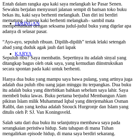
Entah dalam rangka apa kaki saya melangkah ke Pasar Senen.
Sewaktu berjalan menyusuri jalanan sempit di barisan toko buku
bekas itu, kaki saya berhenti melangkah. Dan diri ini berdiri
mematung –karena kaki berhenti melangkah– sambil mata
JARINGAN
memperhatikan dengan seksama judul-judul buku yang digelar apa
adanya di selasar pasar.
“Ayo-ayo, sepuluh ribuan. Dipilih-dipilih” teriak lelaki setengah
abad yang duduk agak jauh dari lapak
KARYA
Sepuluh ribu? Saya membatin. Sepertinya itu adalah sinyal yang
ditangkap bagus oleh otak saya, yang kemudian diinstruksikan
secara spontan pada kaki untuk berhenti.
Hanya dua buku yang mampu saya bawa pulang, yang artinya juga
adalah dua puluh ribu uang jajan minggu itu terpangkas. Dua buku
itu adalah buku yang diterbitkan bahkan sebelum saya lahir. Saya
membeli buku lawas. Buku pertama berjudul Membangun Alam
pikiran Islam milik Muhammad Iqbal yang diterjemahkan Osman
Ralibi, dan yang kedua adalah Snouck Hurgronje dan Islam yang
ditulis oleh P. SJ. Van Koningsveld.
Salah satu dari dua buku itu selanjutnya membawa saya pada
serangkaian peristiwa hidup. Satu tahapan di mana Tuhan
mengalirkan episode hidup, di mana saya berdiri sekarang.