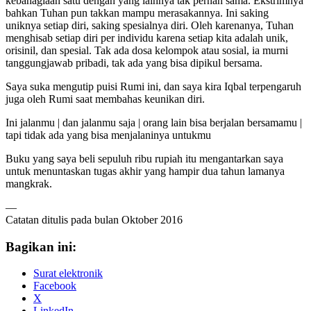
kebahagiaan satu dengan yang lainnya tak pernah sama. Ekstrimnya
bahkan Tuhan pun takkan mampu merasakannya. Ini saking
uniknya setiap diri, saking spesialnya diri. Oleh karenanya, Tuhan
menghisab setiap diri per individu karena setiap kita adalah unik,
orisinil, dan spesial. Tak ada dosa kelompok atau sosial, ia murni
tanggungjawab pribadi, tak ada yang bisa dipikul bersama.
Saya suka mengutip puisi Rumi ini, dan saya kira Iqbal terpengaruh
juga oleh Rumi saat membahas keunikan diri.
Ini jalanmu | dan jalanmu saja | orang lain bisa berjalan bersamamu |
tapi tidak ada yang bisa menjalaninya untukmu
Buku yang saya beli sepuluh ribu rupiah itu mengantarkan saya
untuk menuntaskan tugas akhir yang hampir dua tahun lamanya
mangkrak.
—
Catatan ditulis pada bulan Oktober 2016
Bagikan ini:
Surat elektronik
Facebook
X
LinkedIn