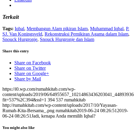
Terkait
Tags:
Iqbal
,
Membangun Alam pikiran Islam
,
Muhammad Iqbal
,
P.
SJ. Van Koningsveld
,
Rekonstruksi Pemikiran Agama dalam Islam
,
Snouck Hurgronje
,
Snouck Hurgronje dan Islam
Share this entry
Share on Facebook
Share on Twitter
Share on Google+
Share by Mail
https://i0.wp.com/rumahkitab.com/wp-
content/uploads/2019/06/64955657_10214863436203041_44893936
fit=537%2C394&ssl=1
394
537
rumahkitab
http://rumahkitab.com/wp-content/uploads/2017/10/Yayasan-
Rumah-Kita-Bersama_.png
rumahkitab
2019-06-24 08:26:51
2019-
06-24 08:26:51
Jadi, kenapa Anda memilih Iqbal?
You might also like