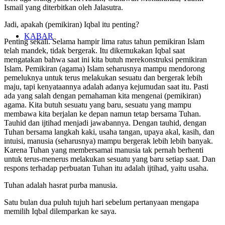
Ismail yang diterbitkan oleh Jalasutra.
Jadi, apakah (pemikiran) Iqbal itu penting?
KABAR
Penting sekali. Selama hampir lima ratus tahun pemikiran Islam
telah mandek, tidak bergerak. Itu dikemukakan Iqbal saat
mengatakan bahwa saat ini kita butuh merekonstruksi pemikiran
Islam. Pemikiran (agama) Islam seharusnya mampu mendorong
pemeluknya untuk terus melakukan sesuatu dan bergerak lebih
maju, tapi kenyataannya adalah adanya kejumudan saat itu. Pasti
ada yang salah dengan pemahaman kita mengenai (pemikiran)
agama. Kita butuh sesuatu yang baru, sesuatu yang mampu
membawa kita berjalan ke depan namun tetap bersama Tuhan.
Tauhid dan ijtihad menjadi jawabannya. Dengan tauhid, dengan
Tuhan bersama langkah kaki, usaha tangan, upaya akal, kasih, dan
intuisi, manusia (seharusnya) mampu bergerak lebih lebih banyak.
Karena Tuhan yang membersamai manusia tak pernah berhenti
untuk terus-menerus melakukan sesuatu yang baru setiap saat. Dan
respons terhadap perbuatan Tuhan itu adalah ijtihad, yaitu usaha.
Tuhan adalah hasrat purba manusia.
Satu bulan dua puluh tujuh hari sebelum pertanyaan mengapa
memilih Iqbal dilemparkan ke saya.