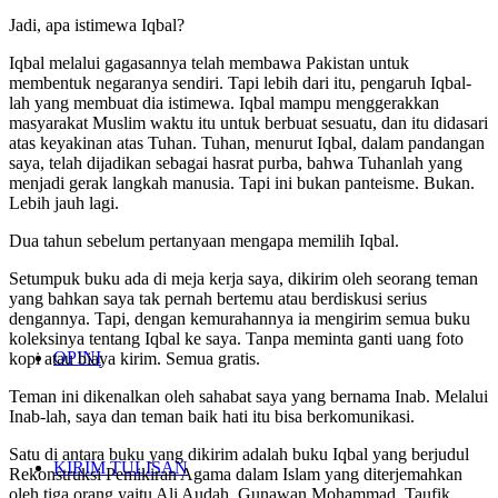
Jadi, apa istimewa Iqbal?
Iqbal melalui gagasannya telah membawa Pakistan untuk
membentuk negaranya sendiri. Tapi lebih dari itu, pengaruh Iqbal-
lah yang membuat dia istimewa. Iqbal mampu menggerakkan
masyarakat Muslim waktu itu untuk berbuat sesuatu, dan itu didasari
atas keyakinan atas Tuhan. Tuhan, menurut Iqbal, dalam pandangan
saya, telah dijadikan sebagai hasrat purba, bahwa Tuhanlah yang
menjadi gerak langkah manusia. Tapi ini bukan panteisme. Bukan.
Lebih jauh lagi.
Dua tahun sebelum pertanyaan mengapa memilih Iqbal.
Setumpuk buku ada di meja kerja saya, dikirim oleh seorang teman
yang bahkan saya tak pernah bertemu atau berdiskusi serius
dengannya. Tapi, dengan kemurahannya ia mengirim semua buku
koleksinya tentang Iqbal ke saya. Tanpa meminta ganti uang foto
OPINI
kopi atau biaya kirim. Semua gratis.
Teman ini dikenalkan oleh sahabat saya yang bernama Inab. Melalui
Inab-lah, saya dan teman baik hati itu bisa berkomunikasi.
Satu di antara buku yang dikirim adalah buku Iqbal yang berjudul
KIRIM TULISAN
Rekonstruksi Pemikiran Agama dalam Islam yang diterjemahkan
oleh tiga orang yaitu Ali Audah, Gunawan Mohammad, Taufik