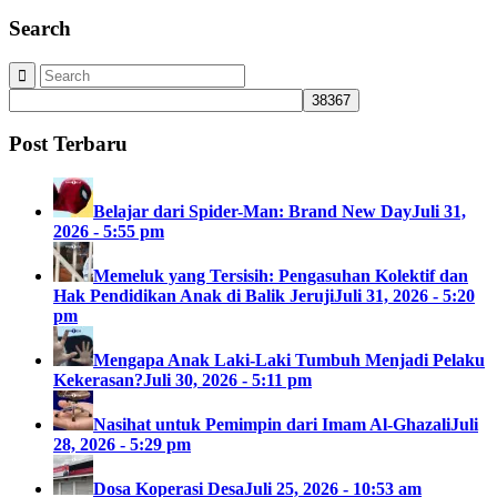
Search
Post Terbaru
Belajar dari Spider-Man: Brand New Day
Juli 31,
2026 - 5:55 pm
Memeluk yang Tersisih: Pengasuhan Kolektif dan
Hak Pendidikan Anak di Balik Jeruji
Juli 31, 2026 - 5:20
pm
Mengapa Anak Laki-Laki Tumbuh Menjadi Pelaku
Kekerasan?
Juli 30, 2026 - 5:11 pm
Nasihat untuk Pemimpin dari Imam Al-Ghazali
Juli
28, 2026 - 5:29 pm
Dosa Koperasi Desa
Juli 25, 2026 - 10:53 am