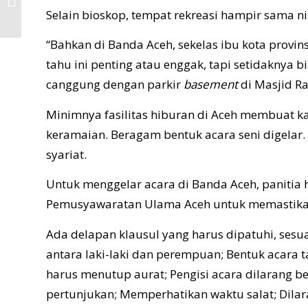
WILAYAH SERI V
Selain bioskop, tempat rekreasi hampir sama ni
“Bahkan di Banda Aceh, sekelas ibu kota provin
tahu ini penting atau enggak, tapi setidaknya b
canggung dengan parkir
basement
di Masjid Ra
Minimnya fasilitas hiburan di Aceh membuat
keramaian. Beragam bentuk acara seni digelar. N
syariat.
Untuk menggelar acara di Banda Aceh, panitia h
Pemusyawaratan Ulama Aceh untuk memastikan a
Ada delapan klausul yang harus dipatuhi, se
antara laki-laki dan perempuan; Bentuk acara t
harus menutup aurat; Pengisi acara dilarang b
pertunjukan; Memperhatikan waktu salat; Dila