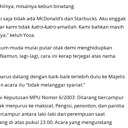
hilnya, misalnya kebun binatang.
si saja tidak ada McDonald’s dan Starbucks. Aku enggak
iar kami tidak
katro-katro
amatlah. Kami bahkan masih
ya,” keluh Yoza.
 kaum muda mulai putar otak demi menghidupkan
amun, lagi-lagi, cara ini kerap terjegal atas nama
arus datang dengan baik-baik terlebih dulu ke Majelis
cara itu “tidak melanggar syariat.”
suai Keputusan MPU Nomor 6/2003: Dilarang bercampur
ak menjurus ke maksiat; Pengisi, penonton, dan panitia
ercampur antara laki-laki dan perempuan saat
rang di atas pukul 23.00; Acara yang mengundang