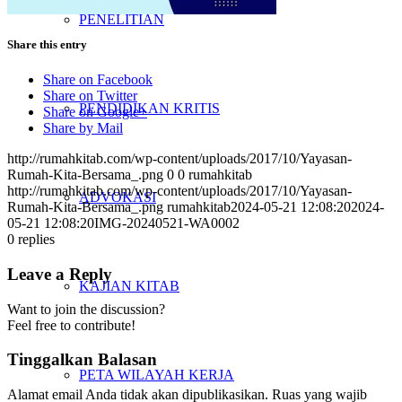
PENELITIAN
Share this entry
Share on Facebook
Share on Twitter
PENDIDIKAN KRITIS
Share on Google+
Share by Mail
http://rumahkitab.com/wp-content/uploads/2017/10/Yayasan-
Rumah-Kita-Bersama_.png
0
0
rumahkitab
http://rumahkitab.com/wp-content/uploads/2017/10/Yayasan-
ADVOKASI
Rumah-Kita-Bersama_.png
rumahkitab
2024-05-21 12:08:20
2024-
05-21 12:08:20
IMG-20240521-WA0002
0
replies
Leave a Reply
KAJIAN KITAB
Want to join the discussion?
Feel free to contribute!
Tinggalkan Balasan
PETA WILAYAH KERJA
Alamat email Anda tidak akan dipublikasikan.
Ruas yang wajib