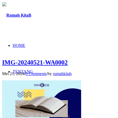
HOME
IMG-20240521-WA0002
TENTANG
Mei 21, 2024
/
0 Comments
/
by
rumahkitab
PROGRAM