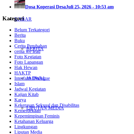
Dosa Koperasi Desa
Juli 25, 2026 - 10:53 am
Kategori
KABAR
Belum Terkategori
Berita
Buku
Cerita Perubahan
BERITA
cerita we lead
Foto Kegiatan
Foto Lapangan
Hak Hewan
HAKTP
JADWAL
Interfaith Dialogue
Islam
Jadwal Kegiatan
Kajian Kitab
Karya
Kekerasan Seksual dan Disabilitas
LIPUTAN MEDIA
Kemerdekaan
Kepemimpinan Feminis
Ketahanan Keluarga
Lingkungan
Liputan Media