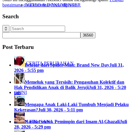
VIDEO & DOKUMENTER
bagaimana data komentar Anda diproses
Search
LEAFLET & INFOGRAFIS
Post Terbaru
CERITA PERUBAHAN
Belajar dari Spider-Man: Brand New Day
Juli 31,
2026 - 5:55 pm
Memeluk yang Tersisih: Pengasuhan Kolektif dan
Hak Pendidikan Anak di Balik Jeruji
Juli 31, 2026 - 5:20
OPINI
pm
Mengapa Anak Laki-Laki Tumbuh Menjadi Pelaku
Kekerasan?
Juli 30, 2026 - 5:11 pm
Nasihat untuk Pemimpin dari Imam Al-Ghazali
Juli
KIRIM TULISAN
28, 2026 - 5:29 pm