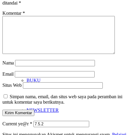
ditandai
*
Komentar
*
JARINGAN
KARYA
Nama
Email
BUKU
Situs Web
Simpan nama, email, dan situs web saya pada peramban ini
untuk komentar saya berikutnya.
NEWSLETTER
Current ye@r
*
Situs ini menggunakan Akismet untuk mengurangi spam.
Pelajari