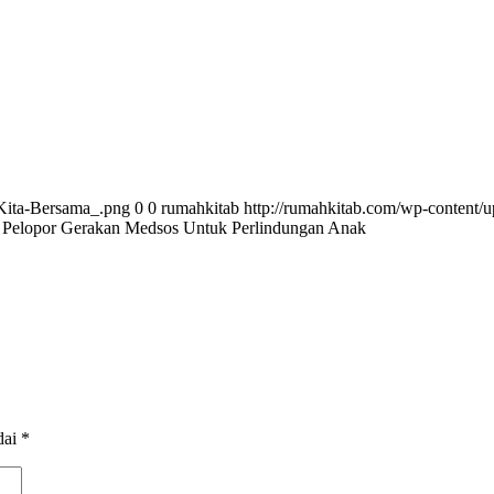
Kita-Bersama_.png
0
0
rumahkitab
http://rumahkitab.com/wp-content
 Pelopor Gerakan Medsos Untuk Perlindungan Anak
dai
*