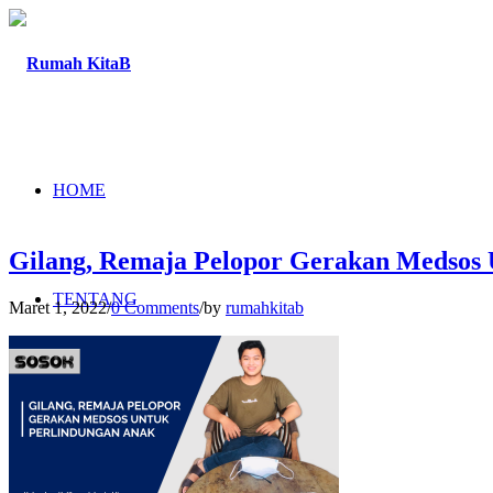
HOME
Gilang, Remaja Pelopor Gerakan Medsos 
TENTANG
Maret 1, 2022
/
0 Comments
/
by
rumahkitab
PROGRAM