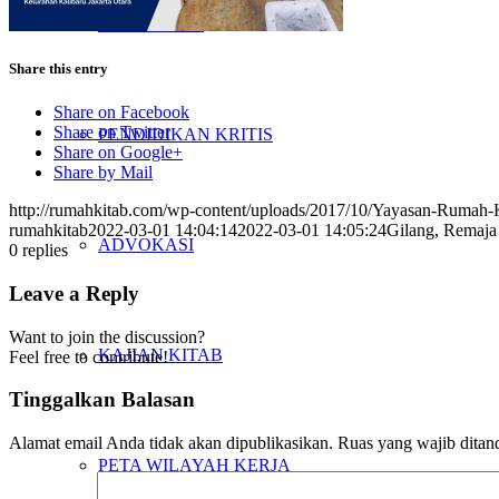
PENELITIAN
Share this entry
Share on Facebook
Share on Twitter
PENDIDIKAN KRITIS
Share on Google+
Share by Mail
http://rumahkitab.com/wp-content/uploads/2017/10/Yayasan-Rumah-
rumahkitab
2022-03-01 14:04:14
2022-03-01 14:05:24
Gilang, Remaja
ADVOKASI
0
replies
Leave a Reply
Want to join the discussion?
KAJIAN KITAB
Feel free to contribute!
Tinggalkan Balasan
Alamat email Anda tidak akan dipublikasikan.
Ruas yang wajib ditan
PETA WILAYAH KERJA