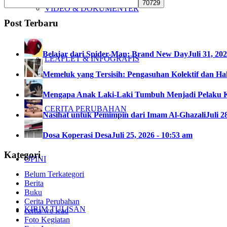
VIDEO & DOKUMENTER
Post Terbaru
Belajar dari Spider-Man: Brand New Day
Juli 31, 20
LEAFLET & INFOGRAFIS
Memeluk yang Tersisih: Pengasuhan Kolektif dan Hak
Mengapa Anak Laki-Laki Tumbuh Menjadi Pelaku 
CERITA PERUBAHAN
Nasihat untuk Pemimpin dari Imam Al-Ghazali
Juli 2
Dosa Koperasi Desa
Juli 25, 2026 - 10:53 am
Kategori
OPINI
Belum Terkategori
Berita
Buku
Cerita Perubahan
KIRIM TULISAN
cerita we lead
Foto Kegiatan