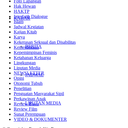
Foto Lapangan
Hak Hewan
HAKTP
Interfaith Dialogue
KABAR
Islam
Jadwal Kegiatan
Kajian Kitab
Karya
Kekerasan Seksual dan Disabilitas
BERITA
Kemerdekaan
Kepemimpinan Feminis
Ketahanan Keluarga
Lingkungan
Liputan Media
NEWSLETTER
JADWAL
Opini
Otonomi Tubuh
Penelitian
Penguatan Masyarakat Sipil
Perkawinan Anak
LIPUTAN MEDIA
Review Buku
Review Film
Sunat Perempuan
VIDEO & DOKUMENTER