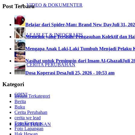
VIDEO & DOKUMENTER
Post Terbaru
Belajar dari Spider-Man: Brand New Day
Juli 31, 20
LEAFLET & INFOGRAFIS
Memeluk yang Tersisih: Pengasuhan Kolektif dan Hak
Mengapa Anak Laki-Laki Tumbuh Menjadi Pelaku 
Nasihat untuk Pemimpin dari Imam Al-Ghazali
Juli 2
CERITA PERUBAHAN
Dosa Koperasi Desa
Juli 25, 2026 - 10:53 am
Kategori
OPINI
Belum Terkategori
Berita
Buku
Cerita Perubahan
cerita we lead
Foto Kegiatan
KIRIM TULISAN
Foto Lapangan
Hak Hewan