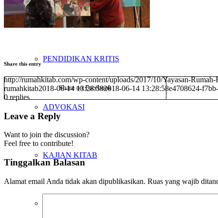
PENELITIAN
PENDIDIKAN KRITIS
Share this entry
http://rumahkitab.com/wp-content/uploads/2017/10/Yayasan-Rumah-
rumahkitab
2018-06-14 13:28:58
Share on Facebook
2018-06-14 13:28:58
e4708624-f7bb
0
replies
ADVOKASI
Leave a Reply
Want to join the discussion?
Feel free to contribute!
KAJIAN KITAB
Tinggalkan Balasan
Alamat email Anda tidak akan dipublikasikan.
Ruas yang wajib ditan
PETA WILAYAH KERJA