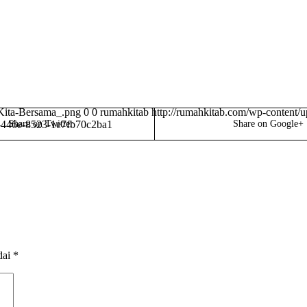
Kita-Bersama_.png
0
0
rumahkitab
http://rumahkitab.com/wp-content
-446e-8523-1e7fb70c2ba1
Share on Twitter
Share on Google+
dai
*