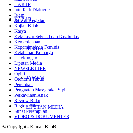
HAKTP
Interfaith Dialogue
Islam
KABAR
Jadwal Kegiatan
Kajian Kitab
Karya
Kekerasan Seksual dan Disabilitas
Kemerdekaan
Kepemimpinan Feminis
BERITA
Ketahanan Keluarga
Lingkungan
Liputan Media
NEWSLETTER
Opini
JADWAL
Otonomi Tubuh
Penelitian
Penguatan Masyarakat Sipil
Perkawinan Anak
Review Buku
Review Film
LIPUTAN MEDIA
Sunat Perempuan
VIDEO & DOKUMENTER
© Copyright - Rumah KitaB