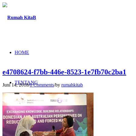
HOME
e4708624-f7bb-446e-8523-1e7fb70c2ba1
TENTANG
Juni 14, 2018
/
0 Comments
/
by
rumahkitab
PROGRAM