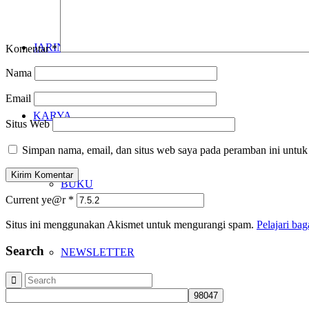
JARINGAN
Komentar
*
Nama
Email
KARYA
Situs Web
Simpan nama, email, dan situs web saya pada peramban ini untuk
BUKU
Current ye@r
*
Situs ini menggunakan Akismet untuk mengurangi spam.
Pelajari ba
Search
NEWSLETTER