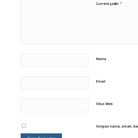
*
Current ye@r
Nama
Email
Situs Web
Simpan nama, email, dan