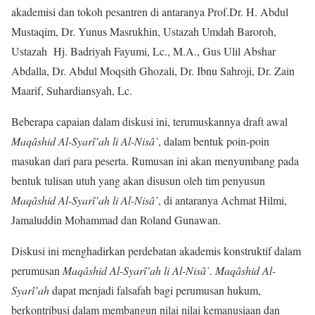
akademisi dan tokoh pesantren di antaranya Prof.Dr. H. Abdul
Mustaqim, Dr. Yunus Masrukhin, Ustazah Umdah Baroroh,
Ustazah Hj. Badriyah Fayumi, Lc., M.A., Gus Ulil Abshar
Abdalla, Dr. Abdul Moqsith Ghozali, Dr. Ibnu Sahroji, Dr. Zain
Maarif, Suhardiansyah, Lc.
Beberapa capaian dalam diskusi ini, terumuskannya draft awal
Maqâshid Al-Syarî’ah
li Al-Nisâ`
, dalam bentuk poin-poin
masukan dari para peserta. Rumusan ini akan menyumbang pada
bentuk tulisan utuh yang akan disusun oleh tim penyusun
Maqâshid Al-Syarî’ah
li Al-Nisâ`
, di antaranya Achmat Hilmi,
Jamaluddin Mohammad dan Roland Gunawan.
Diskusi ini menghadirkan perdebatan akademis konstruktif dalam
perumusan
Maqâshid Al-Syarî’ah
li Al-Nisâ`
.
Maqâshid Al-
Syarî’ah
dapat menjadi falsafah bagi perumusan hukum,
berkontribusi dalam membangun nilai nilai kemanusiaan dan