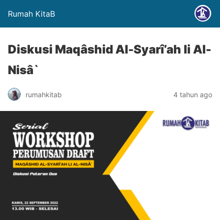
Rumah KitaB
Diskusi Maqâshid Al-Syarî’ah li Al-
Nisâ`
rumahkitab
4 tahun ago