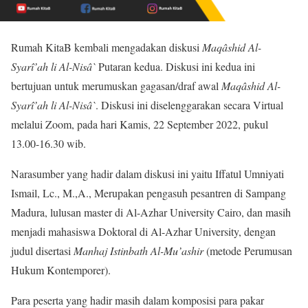
Rumah KitaB kembali mengadakan diskusi
Maqâshid Al-
Syarî’ah
li Al-Nisâ`
Putaran kedua. Diskusi ini kedua ini
bertujuan untuk merumuskan gagasan/draf awal
Maqâshid Al-
Syarî’ah
li Al-Nisâ`
. Diskusi ini diselenggarakan secara Virtual
melalui Zoom, pada hari Kamis, 22 September 2022, pukul
13.00-16.30 wib.
Narasumber yang hadir dalam diskusi ini yaitu Iffatul Umniyati
Ismail, Lc., M.,A., Merupakan pengasuh pesantren di Sampang
Madura, lulusan master di Al-Azhar University Cairo, dan masih
menjadi mahasiswa Doktoral di Al-Azhar University, dengan
judul disertasi
Manhaj Istinbath Al-Mu’ashir
(metode Perumusan
Hukum Kontemporer).
Para peserta yang hadir masih dalam komposisi para pakar