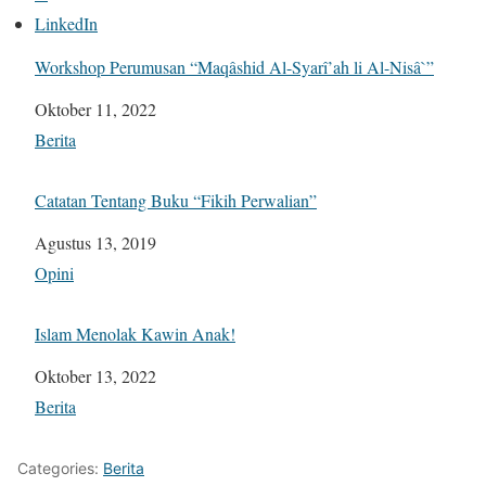
LinkedIn
Workshop Perumusan “Maqâshid Al-Syarî’ah li Al-Nisâ`”
Tanggal
Oktober 11, 2022
Sehubungan dengan
Berita
Catatan Tentang Buku “Fikih Perwalian”
Tanggal
Agustus 13, 2019
Sehubungan dengan
Opini
Islam Menolak Kawin Anak!
Tanggal
Oktober 13, 2022
Sehubungan dengan
Berita
Categories:
Berita