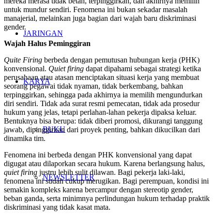
mereka merasa tidak betah, terpinggirkan, dan akhirnya memilih
untuk mundur sendiri. Fenomena ini bukan sekadar masalah
manajerial, melainkan juga bagian dari wajah baru diskriminasi
gender.
JARINGAN
Wajah Halus Peminggiran
Quite Firing
berbeda dengan pemutusan hubungan kerja (PHK)
konvensional.
Quiet firing
dapat dipahami sebagai strategi ketika
perusahaan atau atasan menciptakan situasi kerja yang membuat
KARYA
seorang pegawai tidak nyaman, tidak berkembang, bahkan
terpinggirkan, sehingga pada akhirnya ia memilih mengundurkan
diri sendiri. Tidak ada surat resmi pemecatan, tidak ada prosedur
hukum yang jelas, tetapi perlahan-lahan pekerja dipaksa keluar.
Bentuknya bisa berupa: tidak diberi promosi, dikurangi tanggung
BUKU
jawab, dipinggirkan dari proyek penting, bahkan dikucilkan dari
dinamika tim.
Fenomena ini berbeda dengan PHK konvensional yang dapat
digugat atau dilaporkan secara hukum. Karena berlangsung halus,
quiet firing
justru lebih sulit dilawan. Bagi pekerja laki-laki,
NEWSLETTER
fenomena ini sudah cukup merugikan. Bagi perempuan, kondisi ini
semakin kompleks karena bercampur dengan stereotip gender,
beban ganda, serta minimnya perlindungan hukum terhadap praktik
diskriminasi yang tidak kasat mata.