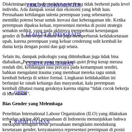
Diskriminasi yang hadir melalui
quiet firing
tidak berhenti pada level
VIDEO & DOKUMENTER
individu. Ada dampak sosial dan ekonomi yang lebih luas.
Perusahaan kehilangan talenta perempuan yang sebenarnya
memiliki potensi besar untuk inovasi dan keberagaman ide. Ketika
perempuan dipaksa keluar, representasi mereka di posisi strategis
semakin sedikit, yang pada akhirnya memperkuat kesenjangan
LEAFLET & INFOGRAFIS
gender di dunia kerja. Situasi ini juga memperburuk ketidaksetaraan
upah, karena perempuan yang keluar cenderung sulit kembali ke
dunia kerja dengan posisi dan gaji setara.
Selain itu, dampak psikologis yang ditimbulkan juga tidak bisa
diabaikan. Perempuan yang mengalami
quiet firing
kerap merasa
CERITA PERUBAHAN
rendah diri, kehilangan rasa percaya pada kemampuan sendiri,
bahkan mengalami trauma yang membuat mereka ragu untuk
kembali bekerja di sektor formal. Lingkaran ketidakadilan ini
berlanjut ke ranah keluarga dan masyarakat, kala perempuan
kembali dibatasi ruang geraknya karena stigma “tidak cocok bekerja
OPINI
di luar rumah”.
Bias Gender yang Melembaga
Penelitian International Labour Organization (ILO) yang dilakukan
terhadap sekitar 400 perusahaan di Indonesia menunjukkan bahwa
KIRIM TULISAN
meskipun sebagian besar perusahaan mengklaim mendukung
kesetaraan gender, kenyataannya representasi perempuan di posisi