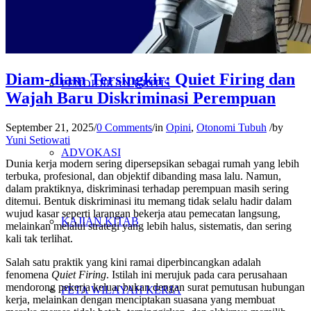
PENELITIAN
Diam-diam Tersingkir: Quiet Firing dan
PENDIDIKAN KRITIS
Wajah Baru Diskriminasi Perempuan
September 21, 2025
/
0 Comments
/
in
Opini
,
Otonomi Tubuh
/
by
Yuni Setiowati
ADVOKASI
Dunia kerja modern sering dipersepsikan sebagai rumah yang lebih
terbuka, profesional, dan objektif dibanding masa lalu. Namun,
dalam praktiknya, diskriminasi terhadap perempuan masih sering
ditemui. Bentuk diskriminasi itu memang tidak selalu hadir dalam
wujud kasar seperti larangan bekerja atau pemecatan langsung,
KAJIAN KITAB
melainkan melalui strategi yang lebih halus, sistematis, dan sering
kali tak terlihat.
Salah satu praktik yang kini ramai diperbincangkan adalah
fenomena
Quiet Firing
. Istilah ini merujuk pada cara perusahaan
mendorong pekerja keluar bukan dengan surat pemutusan hubungan
PETA WILAYAH KERJA
kerja, melainkan dengan menciptakan suasana yang membuat