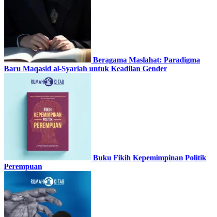
Beragama Maslahat: Paradigma
Baru Maqasid al-Syariah untuk Keadilan Gender
Buku Fikih Kepemimpinan Politik
Perempuan