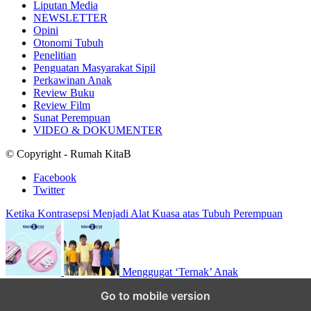
Liputan Media
NEWSLETTER
Opini
Otonomi Tubuh
Penelitian
Penguatan Masyarakat Sipil
Perkawinan Anak
Review Buku
Review Film
Sunat Perempuan
VIDEO & DOKUMENTER
© Copyright - Rumah KitaB
Facebook
Twitter
Ketika Kontrasepsi Menjadi Alat Kuasa atas Tubuh Perempuan
Menggugat ‘Ternak’ Anak
Scroll to top
Go to mobile version