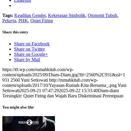
LinkedIn
Tags:
Keadilan Gender
,
Kekerasan Simbolik
,
Otonomi Tubuh
,
Pekerja
,
PHK
,
Quiet Firing
Share this entry
Share on Facebook
Share on Twitter
Share on Google+
Share by Mail
https://i0.wp.com/rumahkitab.com/wp-
content/uploads/2025/09/Diam-Diam.jpg?fit=2560%2C931&ssl=1
931
2560
Yuni Setiowati
http://rumahkitab.com/wp-
content/uploads/2017/10/Yayasan-Rumah-Kita-Bersama_.png
Yuni
Setiowati
2025-09-21 07:47:29
2025-09-22 15:33:40
Diam-diam
Tersingkir: Quiet Firing dan Wajah Baru Diskriminasi Perempuan
You might also like