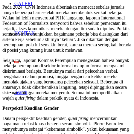
GALERI
Pada 2024, CNN Indonesia diberitakan memecat sebelas jurnalis
hanya beberapa hari setelah mereka membentuk serikat pekerja.
Walau ini lebih menyerupai PHK langsung, laporan International
Federation of Journalists menyoroti bahwa sebelum pemecatan itu
terjadi, akses komunikasi mereka dengan tim sudah diputus. Praktik
KONTAK
semacam ini menunjukkan bagaimana pekerja bisa diasingkan dari
sistem kerja sebelum akhirnya ‘keluar’. Jika dikaitkan dengan
perempuan, pola ini semakin berat, karena mereka sering kali berada
di posisi yang kurang kuat untuk melawan.
Selain itu, laporan Komnas Perempuan menegaskan bahwa banyak
pekerja perempuan di sektor informal maupun formal mengalami
diskriminasi berlapis. Bentuknya mulai dari pelecehan verbal,
pengabaian dalam promosi, hingga pengucilan ketika mereka
menolak ajakan yang bernuansa pelecehan seksual. Beberapa di
antaranya tidak diberhentikan langsung, tetapi dipinggirkan secara
Search
sistematis hingga mereka menyerah. Semua ini memperlihatkan
wajah
quiet firing
dalam praktik nyata di Indonesia.
Perspektif Keadilan Gender
Dalam perspektif keadilan gender,
quiet firing
mencerminkan
bagaimana relasi kuasa bekerja secara simbolik. Pierre Bourdieu
menyebutnya sebagai “kekerasan simbolik”, yakni kekuasaan yang