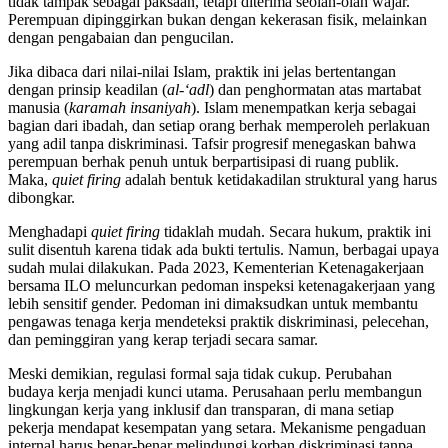
tidak tampak sebagai paksaan, tetapi diterima seolah-olah wajar.
Perempuan dipinggirkan bukan dengan kekerasan fisik, melainkan
dengan pengabaian dan pengucilan.
Jika dibaca dari nilai-nilai Islam, praktik ini jelas bertentangan
dengan prinsip keadilan (
al-‘adl
) dan penghormatan atas martabat
manusia (
karamah insaniyah
). Islam menempatkan kerja sebagai
bagian dari ibadah, dan setiap orang berhak memperoleh perlakuan
yang adil tanpa diskriminasi. Tafsir progresif menegaskan bahwa
perempuan berhak penuh untuk berpartisipasi di ruang publik.
Maka,
quiet firing
adalah bentuk ketidakadilan struktural yang harus
dibongkar.
Menghadapi
quiet firing
tidaklah mudah. Secara hukum, praktik ini
sulit disentuh karena tidak ada bukti tertulis. Namun, berbagai upaya
sudah mulai dilakukan. Pada 2023, Kementerian Ketenagakerjaan
bersama ILO meluncurkan pedoman inspeksi ketenagakerjaan yang
lebih sensitif gender. Pedoman ini dimaksudkan untuk membantu
pengawas tenaga kerja mendeteksi praktik diskriminasi, pelecehan,
dan peminggiran yang kerap terjadi secara samar.
Meski demikian, regulasi formal saja tidak cukup. Perubahan
budaya kerja menjadi kunci utama. Perusahaan perlu membangun
lingkungan kerja yang inklusif dan transparan, di mana setiap
pekerja mendapat kesempatan yang setara. Mekanisme pengaduan
internal harus benar-benar melindungi korban diskriminasi tanpa