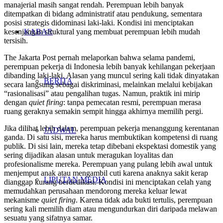
manajerial masih sangat rendah. Perempuan lebih banyak
ditempatkan di bidang administratif atau pendukung, sementara
posisi strategis didominasi laki-laki. Kondisi ini menciptakan
kesenjangan struktural yang membuat perempuan lebih mudah
KABAR
tersisih.
The Jakarta Post pernah melaporkan bahwa selama pandemi,
perempuan pekerja di Indonesia lebih banyak kehilangan pekerjaan
dibanding laki-laki. Alasan yang muncul sering kali tidak dinyatakan
BERITA
secara langsung sebagai diskriminasi, melainkan melalui kebijakan
“rasionalisasi” atau pengalihan tugas. Namun, praktik ini mirip
dengan
quiet firing
: tanpa pemecatan resmi, perempuan merasa
ruang geraknya semakin sempit hingga akhirnya memilih pergi.
Jika dilihat lebih dalam, perempuan pekerja menanggung kerentanan
JADWAL
ganda. Di satu sisi, mereka harus membuktikan kompetensi di ruang
publik. Di sisi lain, mereka tetap dibebani ekspektasi domestik yang
sering dijadikan alasan untuk meragukan loyalitas dan
profesionalisme mereka. Perempuan yang pulang lebih awal untuk
menjemput anak atau mengambil cuti karena anaknya sakit kerap
LIPUTAN MEDIA
dianggap kurang berdedikasi. Kondisi ini menciptakan celah yang
memudahkan perusahaan mendorong mereka keluar lewat
mekanisme
quiet firing
. Karena tidak ada bukti tertulis, perempuan
sering kali memilih diam atau mengundurkan diri daripada melawan
sesuatu yang sifatnya samar.