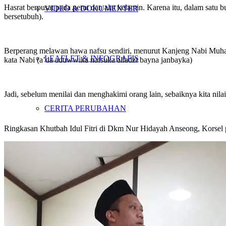
Hasrat berpusat pada perut dan alat kelamin. Karena itu, dalam satu 
VIDEO & DOKUMENTER
bersetubuh).
Berperang melawan hawa nafsu sendiri, menurut Kanjeng Nabi Muham
LEAFLET & INFOGRAFIS
kata Nabi (a’da aduwwika nafsuka alladzi bayna janbayka)
Jadi, sebelum menilai dan menghakimi orang lain, sebaiknya kita nila
CERITA PERUBAHAN
Ringkasan Khutbah Idul Fitri di Dkm Nur Hidayah Anseong, Korsel 
OPINI
KIRIM TULISAN