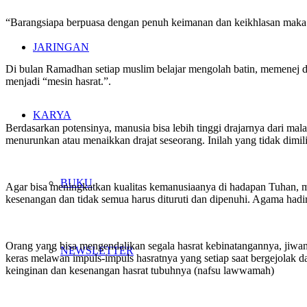
“Barangsiapa berpuasa dengan penuh keimanan dan keikhlasan ma
JARINGAN
Di bulan Ramadhan setiap muslim belajar mengolah batin, memenej da
menjadi “mesin hasrat.”.
KARYA
Berdasarkan potensinya, manusia bisa lebih tinggi drajarnya dari malai
menurunkan atau menaikkan drajat seseorang. Inilah yang tidak dimili
BUKU
Agar bisa meningkatkan kualitas kemanusiaanya di hadapan Tuhan, ma
kesenangan dan tidak semua harus dituruti dan dipenuhi. Agama hadi
Orang yang bisa mengendalikan segala hasrat kebinatangannya, jiwan
NEWSLETTER
keras melawan impuls-impuls hasratnya yang setiap saat bergejolak 
keinginan dan kesenangan hasrat tubuhnya (nafsu lawwamah)