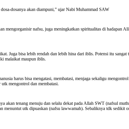
ka dosa-dosanya akan diampuni,” ujar Nabi Muhammad SAW
n mengorganisir nafsu, juga meningkatkan spiritualitas di hadapan A
kat. Juga bisa lebih rendah dan lebih hina dari iblis. Potensi itu sang
ki malaikat maupun iblis.
nusia harus bisa mengatasi, membatasi, menjaga sekaligu mengontrol 
r utk mengontrol dan membatasi.
ya akan tenang menuju dan selalu dekat pada Allah SWT (nafsul muthm
dan menuntut utk dipuaskan (nafsu lawwamah). Sebaliknya tdk sedikit 