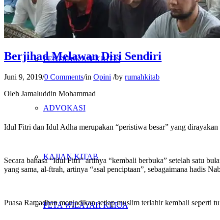
PENELITIAN
Berjihad Melawan Diri Sendiri
PENDIDIKAN KRITIS
Juni 9, 2019
/
0 Comments
/
in
Opini
/
by
rumahkitab
Oleh Jamaluddin Mohammad
ADVOKASI
Idul Fitri dan Idul Adha merupakan “peristiwa besar” yang dirayakan
KAJIAN KITAB
Secara bahasa “Idul Fitri” artinya “kembali berbuka” setelah satu b
yang sama, al-ftrah, artinya “asal penciptaan”, sebagaimana hadis
Puasa Ramadhan menjadikan setiap muslim terlahir kembali seperti tun
PETA WILAYAH KERJA