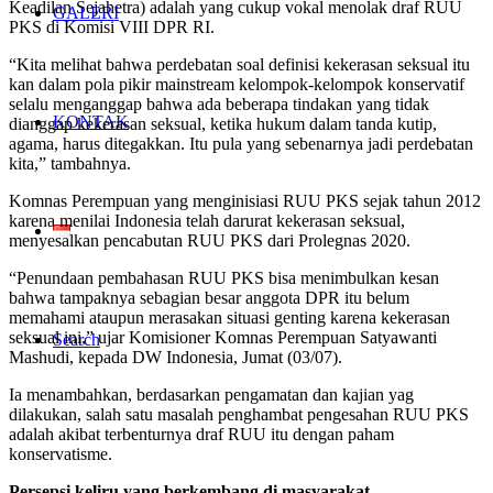
Keadilan Sejahetra) adalah yang cukup vokal menolak draf RUU
GALERI
PKS di Komisi VIII DPR RI.
“Kita melihat bahwa perdebatan soal definisi kekerasan seksual itu
kan dalam pola pikir mainstream kelompok-kelompok konservatif
selalu menganggap bahwa ada beberapa tindakan yang tidak
KONTAK
dianggap kekerasan seksual, ketika hukum dalam tanda kutip,
agama, harus ditegakkan. Itu pula yang sebenarnya jadi perdebatan
kita,” tambahnya.
Komnas Perempuan yang menginisiasi RUU PKS sejak tahun 2012
karena menilai Indonesia telah darurat kekerasan seksual,
menyesalkan pencabutan RUU PKS dari Prolegnas 2020.
“Penundaan pembahasan RUU PKS bisa menimbulkan kesan
bahwa tampaknya sebagian besar anggota DPR itu belum
memahami ataupun merasakan situasi genting karena kekerasan
seksual ini,” ujar Komisioner Komnas Perempuan Satyawanti
Search
Mashudi, kepada DW Indonesia, Jumat (03/07).
Ia menambahkan, berdasarkan pengamatan dan kajian yag
dilakukan, salah satu masalah penghambat pengesahan RUU PKS
adalah akibat terbenturnya draf RUU itu dengan paham
konservatisme.
Persepsi keliru yang berkembang di masyarakat