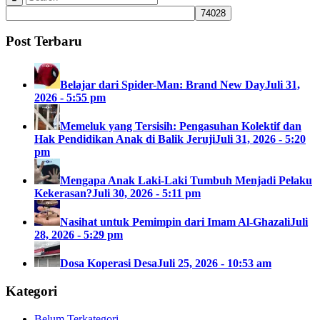
Post Terbaru
Belajar dari Spider-Man: Brand New Day
Juli 31,
2026 - 5:55 pm
Memeluk yang Tersisih: Pengasuhan Kolektif dan
Hak Pendidikan Anak di Balik Jeruji
Juli 31, 2026 - 5:20
pm
Mengapa Anak Laki-Laki Tumbuh Menjadi Pelaku
Kekerasan?
Juli 30, 2026 - 5:11 pm
Nasihat untuk Pemimpin dari Imam Al-Ghazali
Juli
28, 2026 - 5:29 pm
Dosa Koperasi Desa
Juli 25, 2026 - 10:53 am
Kategori
Belum Terkategori