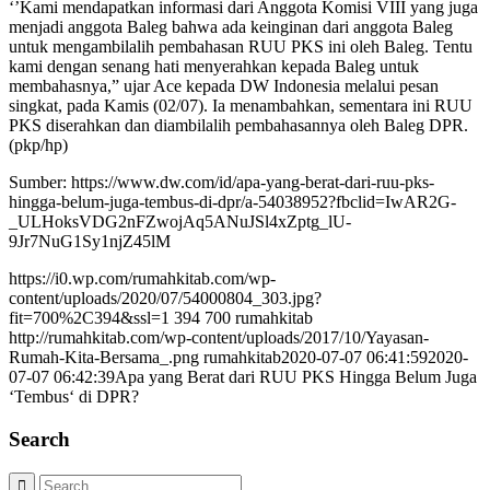
‘’Kami mendapatkan informasi dari Anggota Komisi VIII yang juga
menjadi anggota Baleg bahwa ada keinginan dari anggota Baleg
untuk mengambilalih pembahasan RUU PKS ini oleh Baleg. Tentu
kami dengan senang hati menyerahkan kepada Baleg untuk
membahasnya,” ujar Ace kepada DW Indonesia melalui pesan
singkat, pada Kamis (02/07). Ia menambahkan, sementara ini RUU
PKS diserahkan dan diambilalih pembahasannya oleh Baleg DPR.
(pkp/hp)
Sumber: https://www.dw.com/id/apa-yang-berat-dari-ruu-pks-
hingga-belum-juga-tembus-di-dpr/a-54038952?fbclid=IwAR2G-
_ULHoksVDG2nFZwojAq5ANuJSl4xZptg_lU-
9Jr7NuG1Sy1njZ45lM
https://i0.wp.com/rumahkitab.com/wp-
content/uploads/2020/07/54000804_303.jpg?
fit=700%2C394&ssl=1
394
700
rumahkitab
http://rumahkitab.com/wp-content/uploads/2017/10/Yayasan-
Rumah-Kita-Bersama_.png
rumahkitab
2020-07-07 06:41:59
2020-
07-07 06:42:39
Apa yang Berat dari RUU PKS Hingga Belum Juga
‘Tembus‘ di DPR?
Search