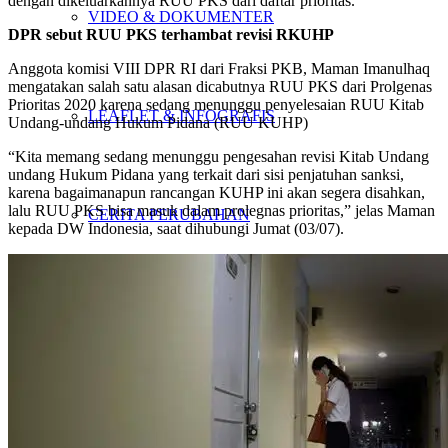
dengan dikeluarkannya RUU PKS dari daftar prioritas.
VIDEO & DOKUMENTER
DPR sebut RUU PKS terhambat revisi RKUHP
Anggota komisi VIII DPR RI dari Fraksi PKB, Maman Imanulhaq
mengatakan salah satu alasan dicabutnya RUU PKS dari Prolgenas
Prioritas 2020 karena sedang menunggu penyelesaian RUU Kitab
LEAFLET & INFOGRAFIS
Undang-undang Hukum Pidana (RUU KUHP)
“Kita memang sedang menunggu pengesahan revisi Kitab Undang
undang Hukum Pidana yang terkait dari sisi penjatuhan sanksi,
karena bagaimanapun rancangan KUHP ini akan segera disahkan,
lalu RUU PKS bisa masuk dalam prolegnas prioritas,” jelas Maman
CERITA PERUBAHAN
kepada DW Indonesia, saat dihubungi Jumat (03/07).
OPINI
KIRIM TULISAN