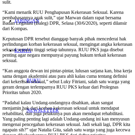
sulit.
“Kami menarik RUU Penghapusan Kekerasan Seksual. Karena
pembahasannya agak sulit,” ujar Marwan dalam rapat bersama
JARINGAN
Badan Legislasi (Baleg) DPR, Selasa (30/6/2020), seperti dilansir
dari Kompas.
Keputusan DPR tersebut dianggap banyak pihak mencederai hak
perlindungan korban kekerasan seksual, mengingat angka kekerasan
seksual semakin tinggi setiap tahunnya. RUU PKS juga disebut
KARYA
penting agar negara mempunyai payung hukum terkait kekerasan
seksual.
“Kan anggota dewan ini pintar-pintar, lulusan sarjana kan, bisa kerja
sama dengan akademisi atau para ahli kalau cuma tentang definisi
BUKU
dari kekerasan seksual,” sebut Luky Fitriani, salah satu warga yang
geram dengan terlemparnya RUU PKS keluar dari Prolegnas
Prioritas tahun 2020.
“Padahal kalau Undang-undangnya disahkan, akan sangat
menjamin hak dari korban kekerasan seksual untuk mendapat
NEWSLETTER
rehabilitasi, dan juga pelakunya pun akan mendapat rehabilitasi.
Yang paling penting lagi adalah Undang-undang ini kan menyusun
mengenai pencegahan kekerasan seksual. Jadi sekali lagi, DPR kita
ngapain sih?” ujar Natalia Gita, salah satu warga yang juga kecewa