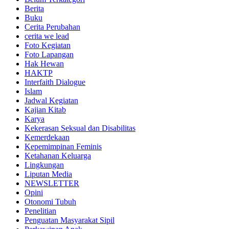
Berita
Buku
Cerita Perubahan
cerita we lead
Foto Kegiatan
Foto Lapangan
Hak Hewan
HAKTP
Interfaith Dialogue
Islam
Jadwal Kegiatan
Kajian Kitab
Karya
Kekerasan Seksual dan Disabilitas
Kemerdekaan
Kepemimpinan Feminis
Ketahanan Keluarga
Lingkungan
Liputan Media
NEWSLETTER
Opini
Otonomi Tubuh
Penelitian
Penguatan Masyarakat Sipil