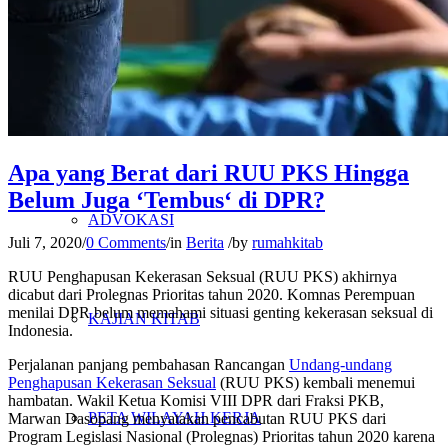
PENELITIAN
PENDIDIKAN KRITIS
Apa yang Berat dari RUU PKS Hingga
Belum Juga ‘Tembus‘ di DPR?
ADVOKASI
Juli 7, 2020
/
0 Comments
/
in
Berita
/
by
rumahkitab
RUU Penghapusan Kekerasan Seksual (RUU PKS) akhirnya
dicabut dari Prolegnas Prioritas tahun 2020. Komnas Perempuan
menilai DPR belum memahami situasi genting kekerasan seksual di
KAJIAN KITAB
Indonesia.
Perjalanan panjang pembahasan Rancangan
Undang-undang
Penghapusan Kekerasan Seksual
(RUU PKS) kembali menemui
hambatan. Wakil Ketua Komisi VIII DPR dari Fraksi PKB,
PETA WILAYAH KERJA
Marwan Dasopang menyatakan pencabutan RUU PKS dari
Program Legislasi Nasional (Prolegnas) Prioritas tahun 2020 karena