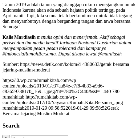
Tahun 2019 adalah tahun yang dianggap cukup menegangkan untuk
Indonesia karena akan ada sebuah hajatan politik tertinggi pada
April nanti. Tapi, kita semua telah berkomitmen untuk tidak tegang
dan menyambutnya dengan bergandeng tangan dan tawa bersama.
Semoga!
Kalis Mardiasih
menulis opini dan menerjemah. Aktif sebagai
periset dan tim media kreatif Jaringan Nasional Gusdurian dalam
menyampaikan pesan-pesan toleransi dan kampanye
#IndonesiaRumahBersama. Dapat disapa lewat @mardiasih
Sumber: https://news.detik.com/kolom/d-4380633/gerak-bersama-
jejaring-muslim-moderat
https://i0.wp.com/rumahkitab.com/wp-
content/uploads/2019/01/c37aa84e-e7f8-4b33-a9d6-
c836597381cb_169-1.jpeg?fit=780%2C440&ssl=1
440
780
rumahkitab
http://rumahkitab.com/wp-
content/uploads/2017/10/Yayasan-Rumah-Kita-Bersama_.png
rumahkitab
2019-01-29 09:58:52
2019-01-29 09:58:52
Gerak
Bersama Jejaring Muslim Moderat
Search