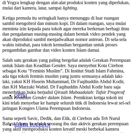
di Yogya lengkap dengan alat-alat produksi konten yang diperlukan,
mulai dari kamera, latar, sampai
lighting
.
Ketiga pemuda itu seringkali hanya menunggu di luar ruangan
sambil mengobrol dan minum kopi. Di dalam ruangan, saya mulai
meminta izin kepada para tokoh agar mereka berkenan berbagi ilmu
dan pengalaman masing-masing dalam bentuk video pendek yang
akan diproduksi sambil menjadwalkan nomor antrean. Di sela-sela
waktu istirahat, para tokoh kemudian bergantian untuk proses
pengambilan gambar dan video konten Islam damai.
Salah satu gerakan yang paling bergeliat adalah Gerakan Perempuan
untuk Islam dan Keadilan Gender. Saya menyebut Kota Cirebon
sebagai Kota “Feminis Muslim”. Di Institut Studi Islam Fahmina,
ada tiga tokoh feminis muslim yang justru semuanya adalah laki-
laki, yakni KH Husein Muhammad, Dr Faqihuddin Abdul Kodir,
dan KH Marzuki Wahid. Dr Faqihuddin Abdul Kodir baru saja
menerbitkan buku berjudul
Qiraah Mubaadalah: Tafsir Progresif
OPINI
untuk Keadilan Gender dalam Islam
. Pemikiran ketiga tokoh ini
kini telah menyebar ke hampir seluruh titik di Indonesia lewat sel-sel
jaringan Kongres Ulama Perempuan Indonesia.
Sama seperti Savic, Dedik, dan Elik, di Cirebon ada
Teh
Nurul
Bahrul Ulum. Ia adalah seorang ibu dan aktivis gerakan perempuan
KIRIM TULISAN
yang aktif memproduksi konten kreatif meski berbekal kamera