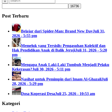
Post Terbaru
Belajar dari Spider-Man: Brand New Day
Juli 31,
2026 - 5:55 pm
Memeluk yang Tersisih: Pengasuhan Kolektif dan
Hak Pendidikan Anak di Balik Jeruji
Juli 31, 2026 - 5:20
pm
Mengapa Anak Laki-Laki Tumbuh Menjadi Pelaku
Kekerasan?
Juli 30, 2026 - 5:11 pm
Nasihat untuk Pemimpin dari Imam Al-Ghazali
Juli
28, 2026 - 5:29 pm
Dosa Koperasi Desa
Juli 25, 2026 - 10:53 am
Kategori