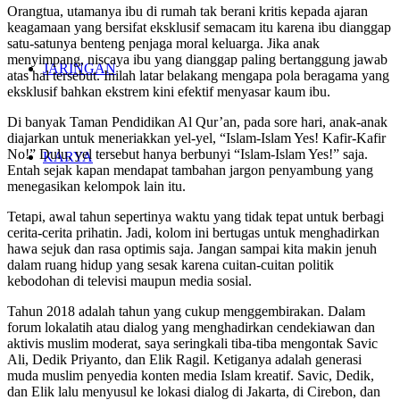
Orangtua, utamanya ibu di rumah tak berani kritis kepada ajaran
keagamaan yang bersifat eksklusif semacam itu karena ibu dianggap
satu-satunya benteng penjaga moral keluarga. Jika anak
menyimpang, niscaya ibu yang dianggap paling bertanggung jawab
JARINGAN
atas hal tersebut. Inilah latar belakang mengapa pola beragama yang
eksklusif bahkan ekstrem kini efektif menyasar kaum ibu.
Di banyak Taman Pendidikan Al Qur’an, pada sore hari, anak-anak
diajarkan untuk meneriakkan yel-yel, “Islam-Islam Yes! Kafir-Kafir
No!” Dulu, yel tersebut hanya berbunyi “Islam-Islam Yes!” saja.
KARYA
Entah sejak kapan mendapat tambahan jargon penyambung yang
menegasikan kelompok lain itu.
Tetapi, awal tahun sepertinya waktu yang tidak tepat untuk berbagi
cerita-cerita prihatin. Jadi, kolom ini bertugas untuk menghadirkan
hawa sejuk dan rasa optimis saja. Jangan sampai kita makin jenuh
dalam ruang hidup yang sesak karena cuitan-cuitan politik
kebodohan di televisi maupun media sosial.
Tahun 2018 adalah tahun yang cukup menggembirakan. Dalam
forum lokalatih atau dialog yang menghadirkan cendekiawan dan
aktivis muslim moderat, saya seringkali tiba-tiba mengontak Savic
Ali, Dedik Priyanto, dan Elik Ragil. Ketiganya adalah generasi
muda muslim penyedia konten media Islam kreatif. Savic, Dedik,
dan Elik lalu menyusul ke lokasi dialog di Jakarta, di Cirebon, dan