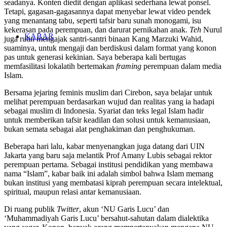
seadanya. Konten diedit dengan aplikasi sederhana lewat ponsel.
Tetapi, gagasan-gagasannya dapat menyebar lewat video pendek
yang menantang tabu, seperti tafsir baru sunah monogami, isu
kekerasan pada perempuan, dan darurat pernikahan anak.
Teh
Nurul
KABAR
juga rutin mengajak santri-santri binaan Kang Marzuki Wahid,
suaminya, untuk mengaji dan berdiskusi dalam format yang konon
pas untuk generasi kekinian. Saya beberapa kali bertugas
memfasilitasi lokalatih bertemakan
framing
perempuan dalam media
Islam.
Bersama jejaring feminis muslim dari Cirebon, saya belajar untuk
melihat perempuan berdasarkan wujud dan realitas yang ia hadapi
sebagai muslim di Indonesia. Syariat dan teks legal Islam hadir
untuk memberikan tafsir keadilan dan solusi untuk kemanusiaan,
bukan semata sebagai alat penghakiman dan penghukuman.
Beberapa hari lalu, kabar menyenangkan juga datang dari UIN
Jakarta yang baru saja melantik Prof Amany Lubis sebagai rektor
perempuan pertama. Sebagai institusi pendidikan yang membawa
nama “Islam”, kabar baik ini adalah simbol bahwa Islam memang
bukan institusi yang membatasi kiprah perempuan secara intelektual,
spiritual, maupun relasi antar kemanusiaan.
Di ruang publik
Twitter
, akun ‘NU Garis Lucu’ dan
‘Muhammadiyah Garis Lucu’ bersahut-sahutan dalam dialektika