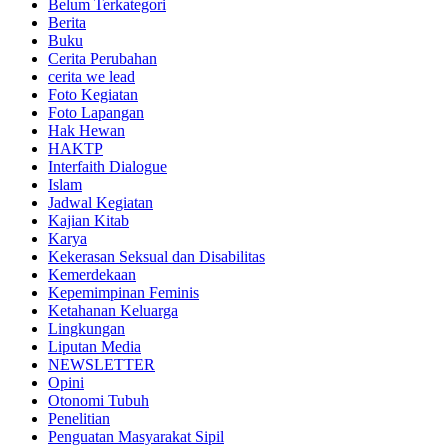
Belum Terkategori
Berita
Buku
Cerita Perubahan
cerita we lead
Foto Kegiatan
Foto Lapangan
Hak Hewan
HAKTP
Interfaith Dialogue
Islam
Jadwal Kegiatan
Kajian Kitab
Karya
Kekerasan Seksual dan Disabilitas
Kemerdekaan
Kepemimpinan Feminis
Ketahanan Keluarga
Lingkungan
Liputan Media
NEWSLETTER
Opini
Otonomi Tubuh
Penelitian
Penguatan Masyarakat Sipil