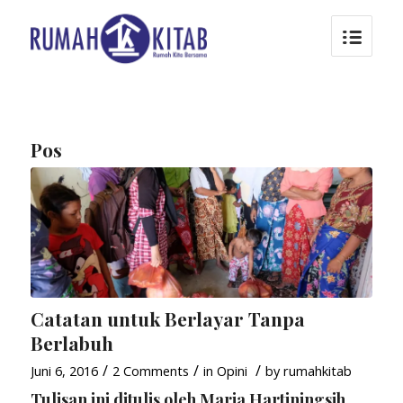
Pos
Catatan untuk Berlayar Tanpa
Berlabuh
/
/
/
Juni 6, 2016
2 Comments
in
Opini
by
rumahkitab
Tulisan ini ditulis oleh Maria Hartiningsih,