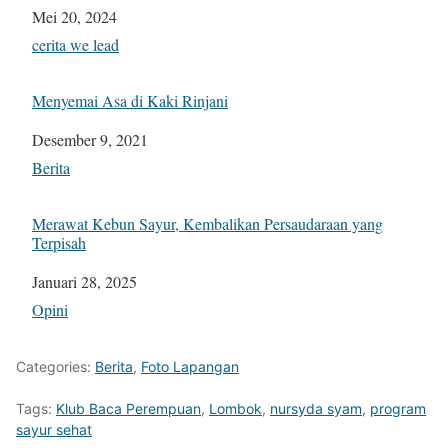
Tanggal
Mei 20, 2024
Sehubungan dengan
cerita we lead
Menyemai Asa di Kaki Rinjani
Tanggal
Desember 9, 2021
Sehubungan dengan
Berita
Merawat Kebun Sayur, Kembalikan Persaudaraan yang
Terpisah
Tanggal
Januari 28, 2025
Sehubungan dengan
Opini
Categories:
Berita
,
Foto Lapangan
Tags:
Klub Baca Perempuan
,
Lombok
,
nursyda syam
,
program
sayur sehat