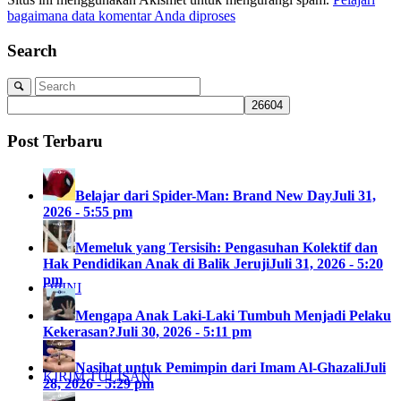
bagaimana data komentar Anda diproses
Search
Post Terbaru
Belajar dari Spider-Man: Brand New Day
Juli 31,
2026 - 5:55 pm
Memeluk yang Tersisih: Pengasuhan Kolektif dan
Hak Pendidikan Anak di Balik Jeruji
Juli 31, 2026 - 5:20
pm
OPINI
Mengapa Anak Laki-Laki Tumbuh Menjadi Pelaku
Kekerasan?
Juli 30, 2026 - 5:11 pm
Nasihat untuk Pemimpin dari Imam Al-Ghazali
Juli
KIRIM TULISAN
28, 2026 - 5:29 pm