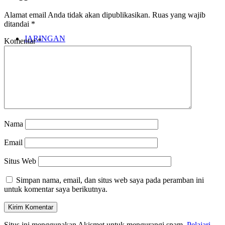
Alamat email Anda tidak akan dipublikasikan.
Ruas yang wajib
ditandai
*
JARINGAN
Komentar
*
KARYA
Nama
Email
Situs Web
Simpan nama, email, dan situs web saya pada peramban ini
untuk komentar saya berikutnya.
Situs ini menggunakan Akismet untuk mengurangi spam.
Pelajari