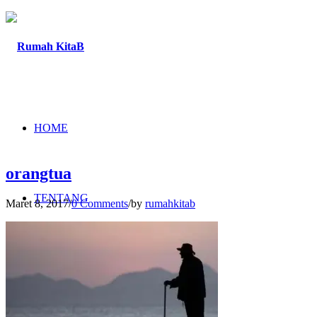
HOME
orangtua
TENTANG
Maret 8, 2017
/
0 Comments
/
by
rumahkitab
PROGRAM