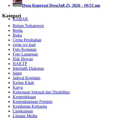
Dosa Koperasi Desa
Juli 25, 2026 - 10:53 am
Kategori
KABAR
Belum Terkategori
Berita
Buku
Cerita Perubahan
cerita we lead
Foto Kegiatan
Foto Lapangan
Hak Hewan
HAKTP
Interfaith Dialogue
Islam
Jadwal Kegiatan
Kajian Kitab
Karya
Kekerasan Seksual dan Disabilitas
Kemerdekaan
Kepemimpinan Feminis
Ketahanan Keluarga
Lingkungan
Liputan Media