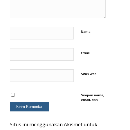
Nama
Email
Situs Web
Simpan nama,
email, dan
situs web saya
pada
peramban ini
untuk
komentar saya
Situs ini menggunakan Akismet untuk
berikutnya.