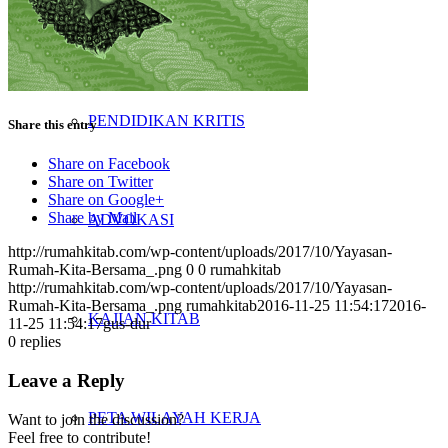
PENELITIAN
PENDIDIKAN KRITIS
Share this entry
Share on Facebook
Share on Twitter
Share on Google+
Share by Mail
ADVOKASI
http://rumahkitab.com/wp-content/uploads/2017/10/Yayasan-
Rumah-Kita-Bersama_.png
0
0
rumahkitab
http://rumahkitab.com/wp-content/uploads/2017/10/Yayasan-
Rumah-Kita-Bersama_.png
rumahkitab
2016-11-25 11:54:17
2016-
KAJIAN KITAB
11-25 11:54:17
gus-dur
0
replies
Leave a Reply
PETA WILAYAH KERJA
Want to join the discussion?
Feel free to contribute!