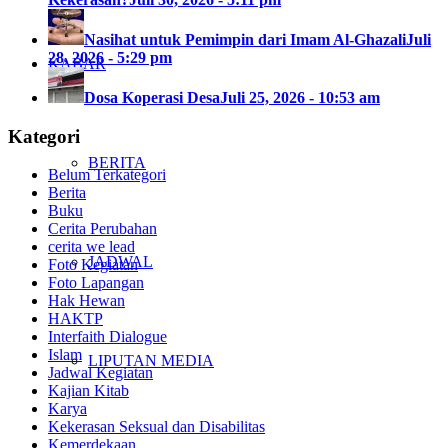
Nasihat untuk Pemimpin dari Imam Al-Ghazali
Juli
28, 2026 - 5:29 pm
KABAR
Dosa Koperasi Desa
Juli 25, 2026 - 10:53 am
Kategori
BERITA
Belum Terkategori
Berita
Buku
Cerita Perubahan
cerita we lead
JADWAL
Foto Kegiatan
Foto Lapangan
Hak Hewan
HAKTP
Interfaith Dialogue
Islam
LIPUTAN MEDIA
Jadwal Kegiatan
Kajian Kitab
Karya
Kekerasan Seksual dan Disabilitas
Kemerdekaan