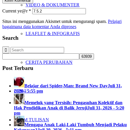
VIDEO & DOKUMENTER
Current ye@r
*
Situs ini menggunakan Akismet untuk mengurangi spam.
Pelajari
bagaimana data komentar Anda diproses
LEAFLET & INFOGRAFIS
Search
CERITA PERUBAHAN
Post Terbaru
Belajar dari Spider-Man: Brand New Day
Juli 31,
2026 - 5:55 pm
OPINI
Memeluk yang Tersisih: Pengasuhan Kolektif dan
Hak Pendidikan Anak di Balik Jeruji
Juli 31, 2026 - 5:20
pm
KIRIM TULISAN
Mengapa Anak Laki-Laki Tumbuh Menjadi Pelaku
Kekerasan?
Juli 30, 2026 - 5:11 pm