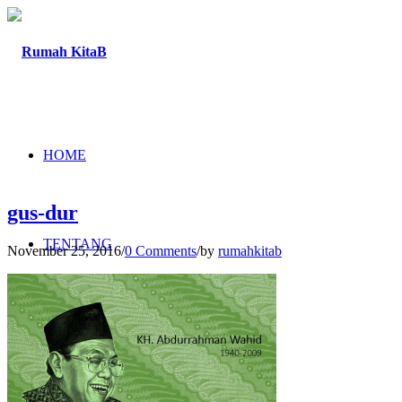
HOME
gus-dur
TENTANG
November 25, 2016
/
0 Comments
/
by
rumahkitab
PROGRAM