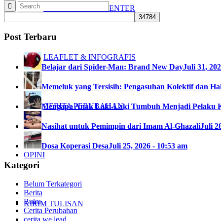
VIDEO & DOKUMENTER
Post Terbaru
LEAFLET & INFOGRAFIS
Belajar dari Spider-Man: Brand New Day
Juli 31, 20
Memeluk yang Tersisih: Pengasuhan Kolektif dan Hak
CERITA PERUBAHAN
Mengapa Anak Laki-Laki Tumbuh Menjadi Pelaku 
Nasihat untuk Pemimpin dari Imam Al-Ghazali
Juli 2
Dosa Koperasi Desa
Juli 25, 2026 - 10:53 am
OPINI
Kategori
Belum Terkategori
Berita
Buku
KIRIM TULISAN
Cerita Perubahan
cerita we lead