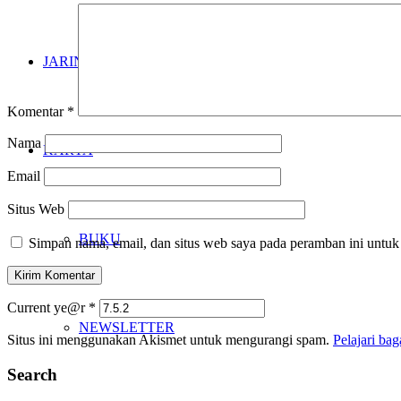
JARINGAN
Komentar
*
Nama
KARYA
Email
Situs Web
BUKU
Simpan nama, email, dan situs web saya pada peramban ini untuk
Current ye@r
*
NEWSLETTER
Situs ini menggunakan Akismet untuk mengurangi spam.
Pelajari ba
Search