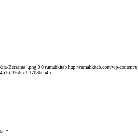
Kita-Bersama_.png
0
0
rumahkitab
http://rumahkitab.com/wp-content
-4b16-9566-c2f1708bc54b
dai
*