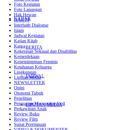
Foto Kegiatan
Foto Lapangan
Hak Hewan
KABAR
HAKTP
Interfaith Dialogue
Islam
Jadwal Kegiatan
Kajian Kitab
Karya
BERITA
Kekerasan Seksual dan Disabilitas
Kemerdekaan
Kepemimpinan Feminis
Ketahanan Keluarga
Lingkungan
JADWAL
Liputan Media
NEWSLETTER
Opini
Otonomi Tubuh
Penelitian
Penguatan Masyarakat Sipil
LIPUTAN MEDIA
Perkawinan Anak
Review Buku
Review Film
Sunat Perempuan
VIDEO & DOKUMENTER