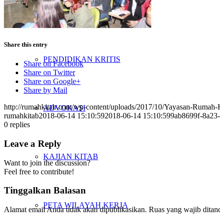
PENELITIAN
Share this entry
PENDIDIKAN KRITIS
Share on Facebook
Share on Twitter
Share on Google+
Share by Mail
http://rumahkitab.com/wp-content/uploads/2017/10/Yayasan-Rumah-
ADVOKASI
rumahkitab
2018-06-14 15:10:59
2018-06-14 15:10:59
9ab8699f-8a23
0
replies
Leave a Reply
KAJIAN KITAB
Want to join the discussion?
Feel free to contribute!
Tinggalkan Balasan
PETA WILAYAH KERJA
Alamat email Anda tidak akan dipublikasikan.
Ruas yang wajib ditan