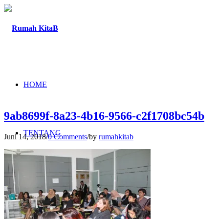
HOME
9ab8699f-8a23-4b16-9566-c2f1708bc54b
TENTANG
Juni 14, 2018
/
0 Comments
/
by
rumahkitab
PROGRAM